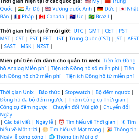
Thời gian hiện tại ở các quốc gia:
🇺🇸 Mỹ
|
🇨🇳 Trung
Quốc
|
🇮🇳 Ấn Độ
|
🇬🇧 Vương quốc Anh
|
🇩🇪 Đức
|
🇯🇵 Nhật
Bản
|
🇫🇷 Pháp
|
🇨🇦 Canada
|
🇦🇺 Úc
|
🇧🇷 Brazil
|
Thời gian hiện tại ở
múi giờ
:
UTC
|
GMT
|
CET
|
PST
|
MST
|
CST
|
EST
|
EET
|
IST
|
Trung Quốc (CST)
|
JST
|
AEST
|
SAST
|
MSK
|
NZST
|
Miễn phí
tiện ích
dành cho quản trị web:
Tiện ích Đồng
hồ Analog Miễn phí
|
Tiện ích Đồng hồ số miễn phí
|
Tiện
ích Đồng hồ chữ miễn phí
|
Tiện ích Đồng hồ từ miễn phí
Thời gian Unix
|
Báo thức
|
Stopwatch
|
Bộ đếm ngược
|
Đồng hồ đa bộ đếm ngược
|
Thêm Công cụ Thời gian
|
Công cụ đếm ngược
|
Chuyển đổi Múi giờ
|
Chuyển đổi
Ngày
|
Các bài viết
|
Ngày lễ
|
⏰ Tìm hiểu về Thời gian
|
☀️ Tìm
hiểu về Mặt trời
|
🌕 Tìm hiểu về Mặt trăng
|
🎉 Thông tin
Ngày lễ công cộng
|
🌐 Thông tin Múi giờ