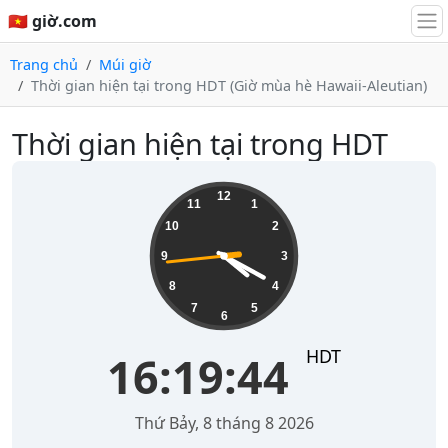
🇻🇳 giờ.com
Trang chủ
Múi giờ
Thời gian hiện tại trong HDT (Giờ mùa hè Hawaii-Aleutian)
Thời gian hiện tại trong HDT
16:19:44
12
11
1
10
2
9
3
8
4
7
5
6
HDT
16:19:44
Thứ Bảy, 8 tháng 8 2026