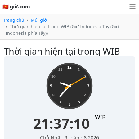
🇻🇳 giờ.com
Trang chủ
Múi giờ
Thời gian hiện tại trong WIB (Giờ Indonesia Tây (Giờ
Indonesia phía Tây))
Thời gian hiện tại trong WIB
21:37:11
12
11
1
10
2
9
3
8
4
7
5
6
WIB
21:37:11
Chủ Nhật, 9 tháng 8 2026