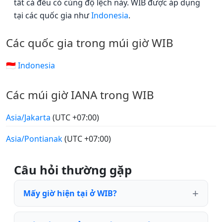
tất cả đều có cùng độ lệch này. WIB được áp dụng
tại các quốc gia như
Indonesia
.
Các quốc gia trong múi giờ WIB
🇮🇩 Indonesia
Các múi giờ IANA trong WIB
Asia/Jakarta
(UTC +07:00)
Asia/Pontianak
(UTC +07:00)
Câu hỏi thường gặp
Mấy giờ hiện tại ở WIB?