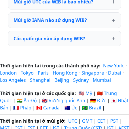
Múi giờ UTC của WIB là bao nhiêu?
Múi giờ IANA nào sử dụng WIB?
Các quốc gia nào áp dụng WIB?
Thời gian hiện tại trong các thành phố này:
New York
·
London
·
Tokyo
·
Paris
·
Hong Kong
·
Singapore
·
Dubai
·
Los Angeles
·
Shanghai
·
Beijing
·
Sydney
·
Mumbai
Thời gian hiện tại ở các quốc gia:
🇺🇸 Mỹ
|
🇨🇳 Trung
Quốc
|
🇮🇳 Ấn Độ
|
🇬🇧 Vương quốc Anh
|
🇩🇪 Đức
|
🇯🇵 Nhật
Bản
|
🇫🇷 Pháp
|
🇨🇦 Canada
|
🇦🇺 Úc
|
🇧🇷 Brazil
|
Thời gian hiện tại ở
múi giờ
:
UTC
|
GMT
|
CET
|
PST
|
MST
|
CST
|
EST
|
EET
|
IST
|
Trung Quốc (CST)
|
JST
|
AEST