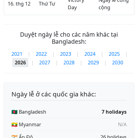
Victory
Ngày lễ công
16. thg 12
Thứ Tư
Day
cộng
Duyệt ngày lễ cho các năm khác tại
Bangladesh:
2021
|
2022
|
2023
|
2024
|
2025
|
2026
|
2027
|
2028
|
2029
|
2030
Ngày lễ ở các quốc gia khác:
🇧🇩 Bangladesh
7 holidays
🇲🇲 Myanmar
N/A
🇮🇳 Ấn Độ
26 holidays