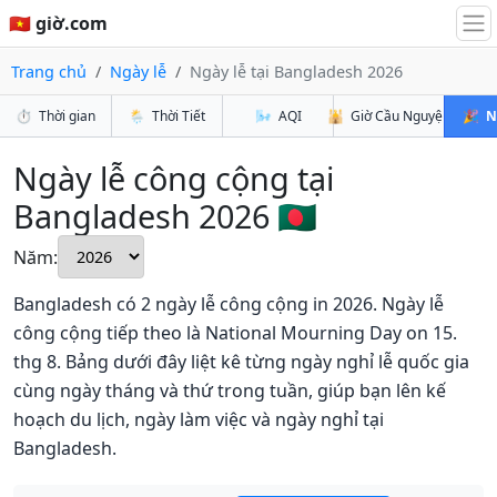
🇻🇳 giờ.com
Trang chủ
Ngày lễ
Ngày lễ tại Bangladesh 2026
⏱️
Thời gian
🌦️
Thời Tiết
🌬️
AQI
🕌
Giờ Cầu Nguyện
🎉
N
Ngày lễ công cộng tại
Bangladesh 2026 🇧🇩
Năm:
Bangladesh có 2 ngày lễ công cộng in 2026. Ngày lễ
công cộng tiếp theo là National Mourning Day on 15.
thg 8. Bảng dưới đây liệt kê từng ngày nghỉ lễ quốc gia
cùng ngày tháng và thứ trong tuần, giúp bạn lên kế
hoạch du lịch, ngày làm việc và ngày nghỉ tại
Bangladesh.