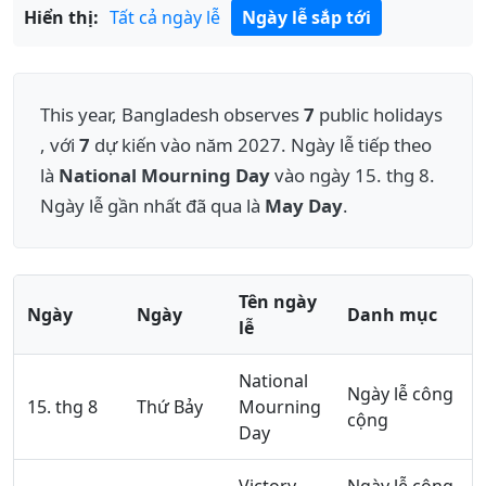
Hiển thị:
Tất cả ngày lễ
Ngày lễ sắp tới
This year, Bangladesh observes
7
public holidays
, với
7
dự kiến vào năm 2027. Ngày lễ tiếp theo
là
National Mourning Day
vào ngày 15. thg 8.
Ngày lễ gần nhất đã qua là
May Day
.
Tên ngày
Ngày
Ngày
Danh mục
lễ
National
Ngày lễ công
15. thg 8
Thứ Bảy
Mourning
cộng
Day