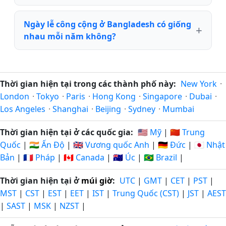
Ngày lễ công cộng ở Bangladesh có giống
nhau mỗi năm không?
Thời gian hiện tại trong các thành phố này:
New York
·
London
·
Tokyo
·
Paris
·
Hong Kong
·
Singapore
·
Dubai
·
Los Angeles
·
Shanghai
·
Beijing
·
Sydney
·
Mumbai
Thời gian hiện tại ở các quốc gia:
🇺🇸 Mỹ
|
🇨🇳 Trung
Quốc
|
🇮🇳 Ấn Độ
|
🇬🇧 Vương quốc Anh
|
🇩🇪 Đức
|
🇯🇵 Nhật
Bản
|
🇫🇷 Pháp
|
🇨🇦 Canada
|
🇦🇺 Úc
|
🇧🇷 Brazil
|
Thời gian hiện tại ở
múi giờ
:
UTC
|
GMT
|
CET
|
PST
|
MST
|
CST
|
EST
|
EET
|
IST
|
Trung Quốc (CST)
|
JST
|
AEST
|
SAST
|
MSK
|
NZST
|