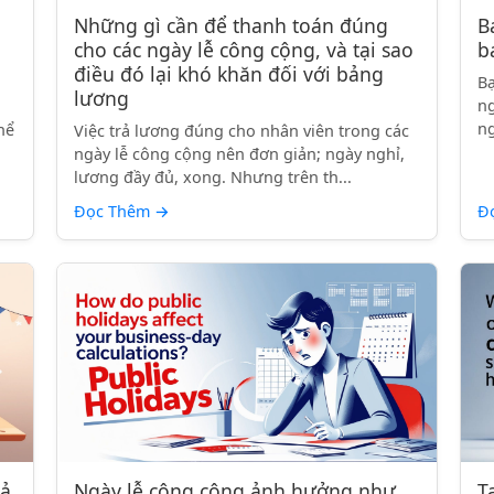
Những gì cần để thanh toán đúng
B
cho các ngày lễ công cộng, và tại sao
b
điều đó lại khó khăn đối với bảng
Bạ
lương
ng
,
ng
hể
Việc trả lương đúng cho nhân viên trong các
ngày lễ công cộng nên đơn giản; ngày nghỉ,
lương đầy đủ, xong. Nhưng trên th...
Đọc Thêm
→
Đ
rả
Ngày lễ công cộng ảnh hưởng như
T