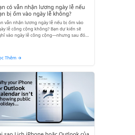
ạn có vẫn nhận lương ngày lễ nếu
ạn bị ốm vào ngày lễ không?
n vẫn nhận lương ngày lễ nếu bị ốm vào
ày lễ công cộng không? Bạn dự kiến sẽ
hỉ vào ngày lễ công cộng—nhưng sau đó...
ọc Thêm
→
ại sao Lịch iPhone hoặc Outlook của