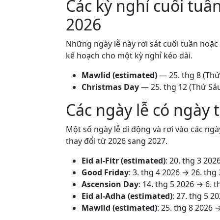
Các kỳ nghỉ cuối tuầ
2026
Những ngày lễ này rơi sát cuối tuần hoặc
kế hoạch cho một kỳ nghỉ kéo dài.
Mawlid (estimated)
—
25. thg 8
(Thứ 
Christmas Day
—
25. thg 12
(Thứ Sáu
Các ngày lễ có ngày 
Một số ngày lễ di động và rơi vào các ng
thay đổi từ 2026 sang 2027.
Eid al-Fitr (estimated)
:
20. thg 3 202
Good Friday
:
3. thg 4 2026
→
26. thg
Ascension Day
:
14. thg 5 2026
→
6. t
Eid al-Adha (estimated)
:
27. thg 5 2
Mawlid (estimated)
:
25. thg 8 2026