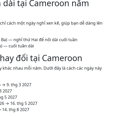
n dài tại Cameroon năm
 chỉ cách một ngày nghỉ xen kẽ, giúp bạn dễ dàng lên
Ba) — nghỉ thứ Hai để nối dài cuối tuần
) — cuối tuần dài
thay đổi tại Cameroon
ày khác nhau mỗi năm. Dưới đây là cách các ngày này
6
→
9. thg 3 2027
 3 2027
hg 5 2027
026
→
16. thg 5 2027
→
14. thg 8 2027