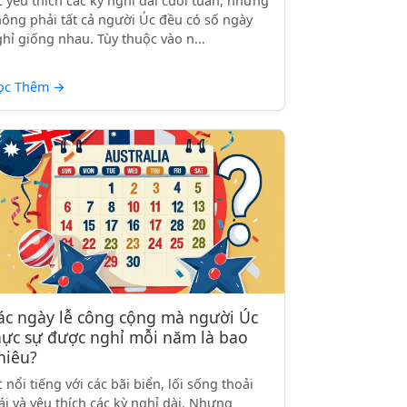
 yêu thích các kỳ nghỉ dài cuối tuần, nhưng
ông phải tất cả người Úc đều có số ngày
hỉ giống nhau. Tùy thuộc vào n...
ọc Thêm
→
ác ngày lễ công cộng mà người Úc
hực sự được nghỉ mỗi năm là bao
hiêu?
 nổi tiếng với các bãi biển, lối sống thoải
i và yêu thích các kỳ nghỉ dài. Nhưng