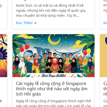
Úc
g
kh
Nước Đức có vẻ trật tự và đồng nhất ở bề
ng
ngoài, nhưng khi nói đến ngày lễ quốc gia,
mọi chuyện lại khá vùng miền. Tùy th...
Đọc Thêm
→
Đ
Các ngày lễ công cộng ở Singapore
C
thích nghi như thế nào với ngày âm
t
lịch Hồi giáo
n
ất
Ngày lễ công cộng ở Singapore thích nghi thế
Úc
nào với ngày âm lịch Hồi giáo Lịch nghỉ lễ của
má