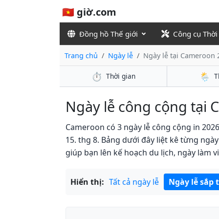
🇻🇳 giờ.com
Đồng hồ Thế giới
Công cụ Thời
Trang chủ
Ngày lễ
Ngày lễ tại Cameroon 
⏱️
🌦️
Thời gian
T
Ngày lễ công cộng tại 
Cameroon có 3 ngày lễ công cộng in 2026
15. thg 8. Bảng dưới đây liệt kê từng ngà
giúp bạn lên kế hoạch du lịch, ngày làm v
Hiển thị:
Tất cả ngày lễ
Ngày lễ sắp 