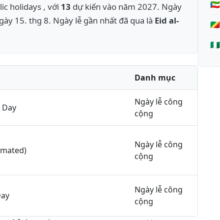
🇬
ic holidays , với
13
dự kiến vào năm 2027. Ngày
ày 15. thg 8. Ngày lễ gần nhất đã qua là
Eid al-
🇨
🇳
Danh mục
Ngày lễ công
 Day
cộng
Ngày lễ công
imated)
cộng
Ngày lễ công
Day
cộng