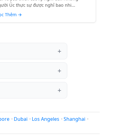
ười Úc thực sự được nghỉ bao nhi...
ọc Thêm
→
pore
·
Dubai
·
Los Angeles
·
Shanghai
·