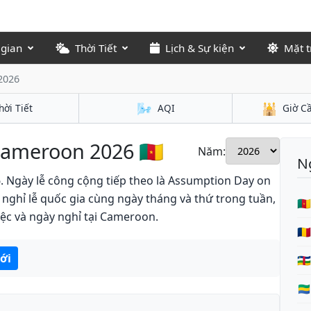
 gian
Thời Tiết
Lịch & Sự kiện
Mặt t
2026
🌬️
🕌
hời Tiết
AQI
Giờ C
Cameroon 2026 🇨🇲
Năm:
Ng
. Ngày lễ công cộng tiếp theo là Assumption Day on
y nghỉ lễ quốc gia cùng ngày tháng và thứ trong tuần,
🇨
iệc và ngày nghỉ tại Cameroon.
🇹
tới
🇨
🇬