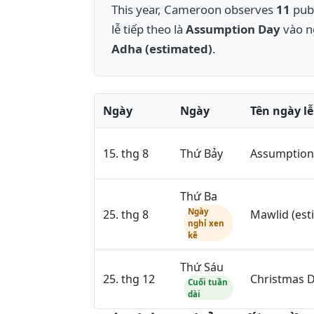
This year, Cameroon observes
11
publ
lễ tiếp theo là
Assumption Day
vào ng
Adha (estimated)
.
Ngày
Ngày
Tên ngày lễ
15. thg 8
Thứ Bảy
Assumption
Thứ Ba
Ngày
25. thg 8
Mawlid (est
nghỉ xen
kẽ
Thứ Sáu
25. thg 12
Christmas 
Cuối tuần
dài