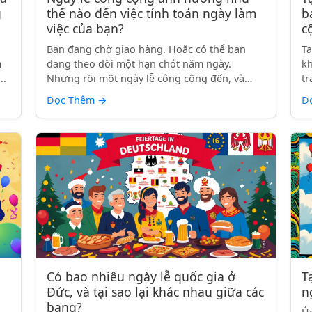
g
thế nào đến việc tính toán ngày làm
b
việc của bạn?
c
Bạn đang chờ giao hàng. Hoặc có thể bạn
Tạ
m
đang theo dõi một hạn chót năm ngày.
kh
..
Nhưng rồi một ngày lễ công cộng đến, và
tr
đột...
Đọc Thêm
→
Đ
Có bao nhiêu ngày lễ quốc gia ở
T
Đức, và tại sao lại khác nhau giữa các
n
bang?