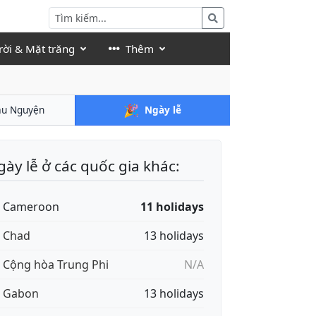
rời & Mặt trăng
Thêm
🎉
ầu Nguyện
Ngày lễ
ày lễ ở các quốc gia khác:
🇲 Cameroon
11 holidays
🇩 Chad
13 holidays
🇫 Cộng hòa Trung Phi
N/A
🇦 Gabon
13 holidays