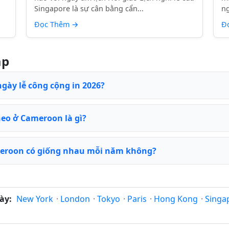
Singapore là sự cân bằng cẩn...
ng
Đọc Thêm
→
Đ
ặp
gày lễ công cộng in 2026?
heo ở Cameroon là gì?
meroon có giống nhau mỗi năm không?
ày:
New York
·
London
·
Tokyo
·
Paris
·
Hong Kong
·
Singa