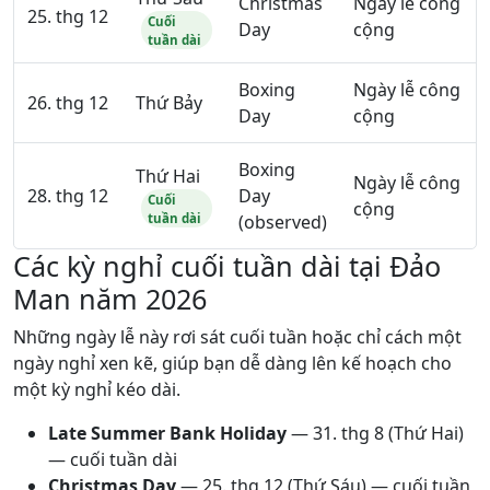
Christmas
Ngày lễ công
25. thg 12
Cuối
Day
cộng
tuần dài
Boxing
Ngày lễ công
26. thg 12
Thứ Bảy
Day
cộng
Boxing
Thứ Hai
Ngày lễ công
28. thg 12
Day
Cuối
cộng
tuần dài
(observed)
Các kỳ nghỉ cuối tuần dài tại Đảo
Man năm 2026
Những ngày lễ này rơi sát cuối tuần hoặc chỉ cách một
ngày nghỉ xen kẽ, giúp bạn dễ dàng lên kế hoạch cho
một kỳ nghỉ kéo dài.
Late Summer Bank Holiday
—
31. thg 8
(Thứ Hai)
— cuối tuần dài
Christmas Day
—
25. thg 12
(Thứ Sáu) — cuối tuần