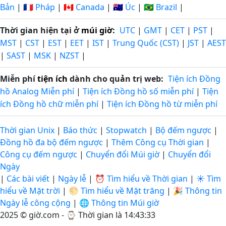
Bản
|
🇫🇷 Pháp
|
🇨🇦 Canada
|
🇦🇺 Úc
|
🇧🇷 Brazil
|
Thời gian hiện tại ở
múi giờ
:
UTC
|
GMT
|
CET
|
PST
|
MST
|
CST
|
EST
|
EET
|
IST
|
Trung Quốc (CST)
|
JST
|
AEST
|
SAST
|
MSK
|
NZST
|
Miễn phí
tiện ích
dành cho quản trị web:
Tiện ích Đồng
hồ Analog Miễn phí
|
Tiện ích Đồng hồ số miễn phí
|
Tiện
ích Đồng hồ chữ miễn phí
|
Tiện ích Đồng hồ từ miễn phí
Thời gian Unix
|
Báo thức
|
Stopwatch
|
Bộ đếm ngược
|
Đồng hồ đa bộ đếm ngược
|
Thêm Công cụ Thời gian
|
Công cụ đếm ngược
|
Chuyển đổi Múi giờ
|
Chuyển đổi
Ngày
|
Các bài viết
|
Ngày lễ
|
⏰ Tìm hiểu về Thời gian
|
☀️ Tìm
hiểu về Mặt trời
|
🌕 Tìm hiểu về Mặt trăng
|
🎉 Thông tin
Ngày lễ công cộng
|
🌐 Thông tin Múi giờ
2025 © giờ.com - ⌚
Thời gian là 14:43:34