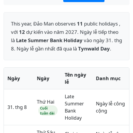
This year, Đảo Man observes
11
public holidays ,
với
12
dự kiến vào năm 2027. Ngày lễ tiếp theo
là
Late Summer Bank Holiday
vào ngày 31. thg
8. Ngày lễ gần nhất đã qua là
Tynwald Day
.
Tên ngày
Ngày
Ngày
Danh mục
lễ
Late
Thứ Hai
Summer
Ngày lễ công
31. thg 8
Cuối
Bank
cộng
tuần dài
Holiday
Thứ Sáu