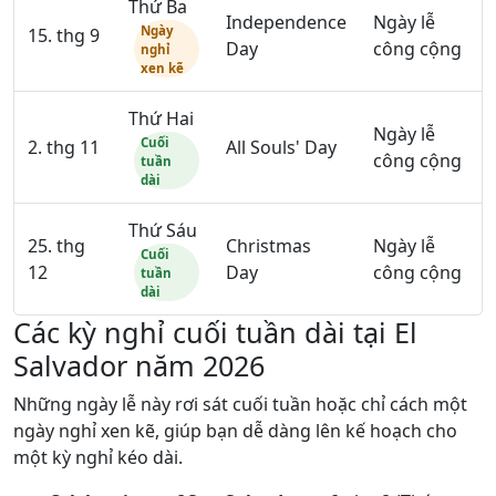
Thứ Ba
Independence
Ngày lễ
Ngày
15. thg 9
Day
công cộng
nghỉ
xen kẽ
Thứ Hai
Ngày lễ
Cuối
2. thg 11
All Souls' Day
công cộng
tuần
dài
Thứ Sáu
25. thg
Christmas
Ngày lễ
Cuối
12
Day
công cộng
tuần
dài
Các kỳ nghỉ cuối tuần dài tại El
Salvador năm 2026
Những ngày lễ này rơi sát cuối tuần hoặc chỉ cách một
ngày nghỉ xen kẽ, giúp bạn dễ dàng lên kế hoạch cho
một kỳ nghỉ kéo dài.