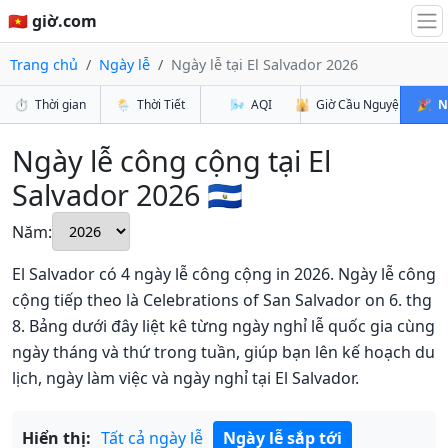
🇻🇳 giờ.com
Trang chủ
Ngày lễ
Ngày lễ tại El Salvador 2026
⏱️
Thời gian
🌦️
Thời Tiết
🌬️
AQI
🕌
Giờ Cầu Nguyện
🎉
N
Ngày lễ công cộng tại El
Salvador 2026 🇸🇻
Năm:
El Salvador có 4 ngày lễ công cộng in 2026. Ngày lễ công
cộng tiếp theo là Celebrations of San Salvador on 6. thg
8. Bảng dưới đây liệt kê từng ngày nghỉ lễ quốc gia cùng
ngày tháng và thứ trong tuần, giúp bạn lên kế hoạch du
lịch, ngày làm việc và ngày nghỉ tại El Salvador.
Hiển thị:
Tất cả ngày lễ
Ngày lễ sắp tới