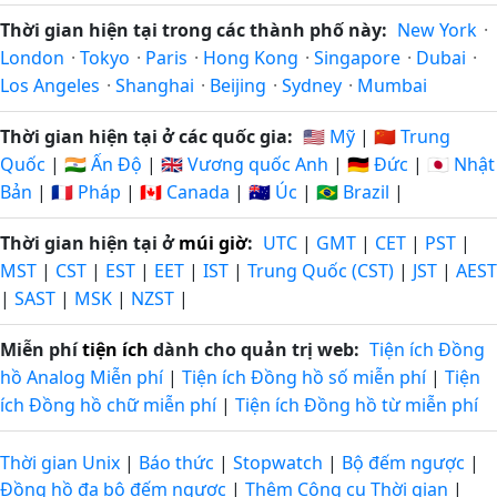
Thời gian hiện tại trong các thành phố này:
New York
·
London
·
Tokyo
·
Paris
·
Hong Kong
·
Singapore
·
Dubai
·
Los Angeles
·
Shanghai
·
Beijing
·
Sydney
·
Mumbai
Thời gian hiện tại ở các quốc gia:
🇺🇸 Mỹ
|
🇨🇳 Trung
Quốc
|
🇮🇳 Ấn Độ
|
🇬🇧 Vương quốc Anh
|
🇩🇪 Đức
|
🇯🇵 Nhật
Bản
|
🇫🇷 Pháp
|
🇨🇦 Canada
|
🇦🇺 Úc
|
🇧🇷 Brazil
|
Thời gian hiện tại ở
múi giờ
:
UTC
|
GMT
|
CET
|
PST
|
MST
|
CST
|
EST
|
EET
|
IST
|
Trung Quốc (CST)
|
JST
|
AEST
|
SAST
|
MSK
|
NZST
|
Miễn phí
tiện ích
dành cho quản trị web:
Tiện ích Đồng
hồ Analog Miễn phí
|
Tiện ích Đồng hồ số miễn phí
|
Tiện
ích Đồng hồ chữ miễn phí
|
Tiện ích Đồng hồ từ miễn phí
Thời gian Unix
|
Báo thức
|
Stopwatch
|
Bộ đếm ngược
|
Đồng hồ đa bộ đếm ngược
|
Thêm Công cụ Thời gian
|