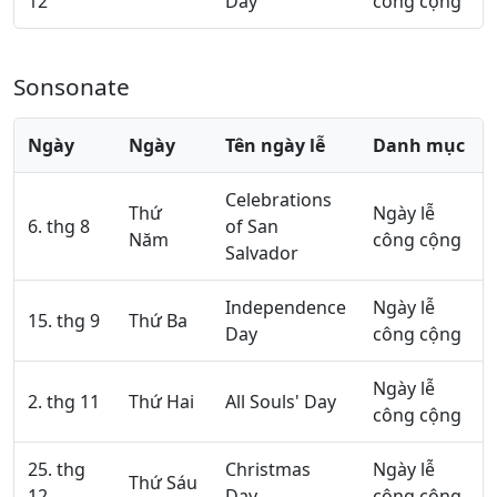
12
Day
công cộng
Sonsonate
Ngày
Ngày
Tên ngày lễ
Danh mục
Celebrations
Thứ
Ngày lễ
6. thg 8
of San
Năm
công cộng
Salvador
Independence
Ngày lễ
15. thg 9
Thứ Ba
Day
công cộng
Ngày lễ
2. thg 11
Thứ Hai
All Souls' Day
công cộng
25. thg
Christmas
Ngày lễ
Thứ Sáu
12
Day
công cộng