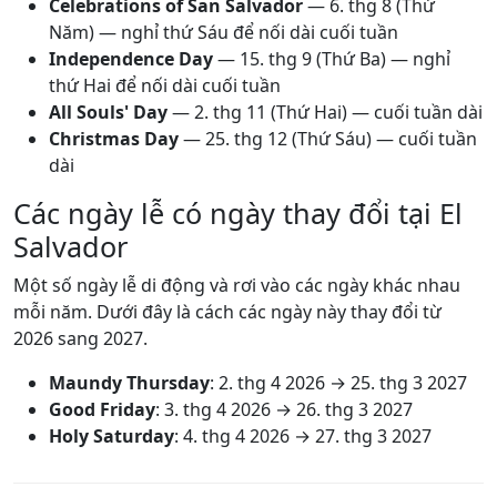
Celebrations of San Salvador
—
6. thg 8
(Thứ
Năm) — nghỉ thứ Sáu để nối dài cuối tuần
Independence Day
—
15. thg 9
(Thứ Ba) — nghỉ
thứ Hai để nối dài cuối tuần
All Souls' Day
—
2. thg 11
(Thứ Hai) — cuối tuần dài
Christmas Day
—
25. thg 12
(Thứ Sáu) — cuối tuần
dài
Các ngày lễ có ngày thay đổi tại El
Salvador
Một số ngày lễ di động và rơi vào các ngày khác nhau
mỗi năm. Dưới đây là cách các ngày này thay đổi từ
2026 sang 2027.
Maundy Thursday
:
2. thg 4 2026
→
25. thg 3 2027
Good Friday
:
3. thg 4 2026
→
26. thg 3 2027
Holy Saturday
:
4. thg 4 2026
→
27. thg 3 2027