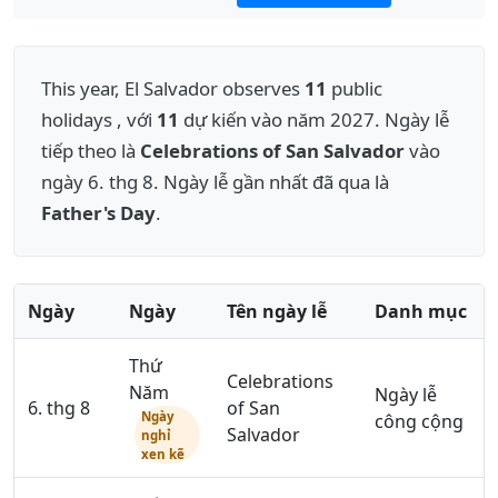
This year, El Salvador observes
11
public
holidays , với
11
dự kiến vào năm 2027. Ngày lễ
tiếp theo là
Celebrations of San Salvador
vào
ngày 6. thg 8. Ngày lễ gần nhất đã qua là
Father's Day
.
Ngày
Ngày
Tên ngày lễ
Danh mục
Thứ
Celebrations
Năm
Ngày lễ
6. thg 8
of San
Ngày
công cộng
Salvador
nghỉ
xen kẽ