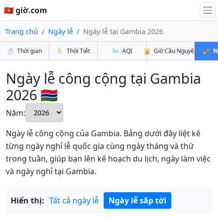
🇻🇳 giờ.com
Trang chủ
Ngày lễ
Ngày lễ tại Gambia 2026
⏱️
Thời gian
🌦️
Thời Tiết
🌬️
AQI
🕌
Giờ Cầu Nguyện
🎉
N
Ngày lễ công cộng tại Gambia
2026 🇬🇲
Năm:
Ngày lễ công cộng của Gambia. Bảng dưới đây liệt kê
từng ngày nghỉ lễ quốc gia cùng ngày tháng và thứ
trong tuần, giúp bạn lên kế hoạch du lịch, ngày làm việc
và ngày nghỉ tại Gambia.
Hiển thị:
Tất cả ngày lễ
Ngày lễ sắp tới