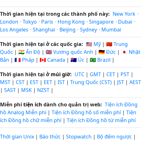
Thời gian hiện tại trong các thành phố này:
New York
·
London
·
Tokyo
·
Paris
·
Hong Kong
·
Singapore
·
Dubai
·
Los Angeles
·
Shanghai
·
Beijing
·
Sydney
·
Mumbai
Thời gian hiện tại ở các quốc gia:
🇺🇸 Mỹ
|
🇨🇳 Trung
Quốc
|
🇮🇳 Ấn Độ
|
🇬🇧 Vương quốc Anh
|
🇩🇪 Đức
|
🇯🇵 Nhật
Bản
|
🇫🇷 Pháp
|
🇨🇦 Canada
|
🇦🇺 Úc
|
🇧🇷 Brazil
|
Thời gian hiện tại ở
múi giờ
:
UTC
|
GMT
|
CET
|
PST
|
MST
|
CST
|
EST
|
EET
|
IST
|
Trung Quốc (CST)
|
JST
|
AEST
|
SAST
|
MSK
|
NZST
|
Miễn phí
tiện ích
dành cho quản trị web:
Tiện ích Đồng
hồ Analog Miễn phí
|
Tiện ích Đồng hồ số miễn phí
|
Tiện
ích Đồng hồ chữ miễn phí
|
Tiện ích Đồng hồ từ miễn phí
Thời gian Unix
|
Báo thức
|
Stopwatch
|
Bộ đếm ngược
|