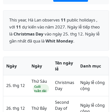
This year, Hà Lan observes
11
public holidays ,
với
11
dự kiến vào năm 2027. Ngày lễ tiếp theo
là
Christmas Day
vào ngày 25. thg 12. Ngày lễ
gần nhất đã qua là
Whit Monday
.
Tên ngày
Ngày
Ngày
Danh mục
lễ
Thứ Sáu
Christmas
Ngày lễ công
25. thg 12
Cuối
Day
cộng
tuần dài
Second
Ngày lễ công
26. thg 12
Thứ Bảy
Day of
cộng