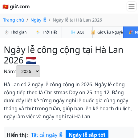
🇻🇳 giờ.com
Trang chủ
Ngày lễ
Ngày lễ tại Hà Lan 2026
⏱️
Thời gian
🌦️
Thời Tiết
🌬️
AQI
🕌
Giờ Cầu Nguyện
🎉
N
Ngày lễ công cộng tại Hà Lan
2026 🇳🇱
Năm:
Hà Lan có 2 ngày lễ công cộng in 2026. Ngày lễ công
cộng tiếp theo là Christmas Day on 25. thg 12. Bảng
dưới đây liệt kê từng ngày nghỉ lễ quốc gia cùng ngày
tháng và thứ trong tuần, giúp bạn lên kế hoạch du lịch,
ngày làm việc và ngày nghỉ tại Hà Lan.
Hiển thị:
Tất cả ngày lễ
Ngày lễ sắp tới