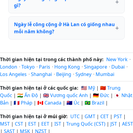
gì?
Ngày lễ công cộng ở Hà Lan có giống nhau
mỗi năm không?
Thời gian hiện tại trong các thành phố này:
New York
·
London
·
Tokyo
·
Paris
·
Hong Kong
·
Singapore
·
Dubai
·
Los Angeles
·
Shanghai
·
Beijing
·
Sydney
·
Mumbai
Thời gian hiện tại ở các quốc gia:
🇺🇸 Mỹ
|
🇨🇳 Trung
Quốc
|
🇮🇳 Ấn Độ
|
🇬🇧 Vương quốc Anh
|
🇩🇪 Đức
|
🇯🇵 Nhật
Bản
|
🇫🇷 Pháp
|
🇨🇦 Canada
|
🇦🇺 Úc
|
🇧🇷 Brazil
|
Thời gian hiện tại ở
múi giờ
:
UTC
|
GMT
|
CET
|
PST
|
MST
|
CST
|
EST
|
EET
|
IST
|
Trung Quốc (CST)
|
JST
|
AEST
|
SAST
|
MSK
|
NZST
|