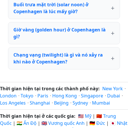
Buổi trưa mặt trời (solar noon) ở
Copenhagen là lúc mấy giờ?
Giờ vàng (golden hour) ở Copenhagen là
gì?
Chạng vạng (twilight) là gì và nó xảy ra
khi nào ở Copenhagen?
Thời gian hiện tại trong các thành phố này:
New York
·
London
·
Tokyo
·
Paris
·
Hong Kong
·
Singapore
·
Dubai
·
Los Angeles
·
Shanghai
·
Beijing
·
Sydney
·
Mumbai
Thời gian hiện tại ở các quốc gia:
🇺🇸 Mỹ
|
🇨🇳 Trung
Quốc
|
🇮🇳 Ấn Độ
|
🇬🇧 Vương quốc Anh
|
🇩🇪 Đức
|
🇯🇵 Nhật