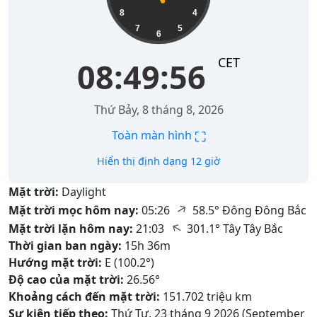
8
4
7
5
6
CET
08:49:57
Thứ Bảy, 8 tháng 8, 2026
⛶
Toàn màn hình
Hiển thị định dạng 12 giờ
Mặt trời:
Daylight
↑
Mặt trời mọc hôm nay:
05:26
58.5° Đông Đông Bắc
↑
Mặt trời lặn hôm nay:
21:03
301.1° Tây Tây Bắc
Thời gian ban ngày:
15h 36m
Hướng mặt trời:
E (100.2°)
Độ cao của mặt trời:
26.56°
Khoảng cách đến mặt trời:
151.702 triệu km
Sự kiện tiếp theo:
Thứ Tư, 23 tháng 9 2026 (September