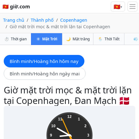
🇻🇳
🇻🇳 giờ.com
▾
Trang chủ
Thành phố
Copenhagen
Giờ mặt trời mọc & mặt trời lặn tại Copenhagen
⏱️
Thời gian
☀️
Mặt Trời
🌙
Mặt trăng
🌦️
Thời Tiết
💨
Bình minh/Hoàng hôn hôm nay
Bình minh/Hoàng hôn ngày mai
Giờ mặt trời mọc & mặt trời lặn
tại Copenhagen, Đan Mạch 🇩🇰
08:49:57
12
11
1
10
2
9
3