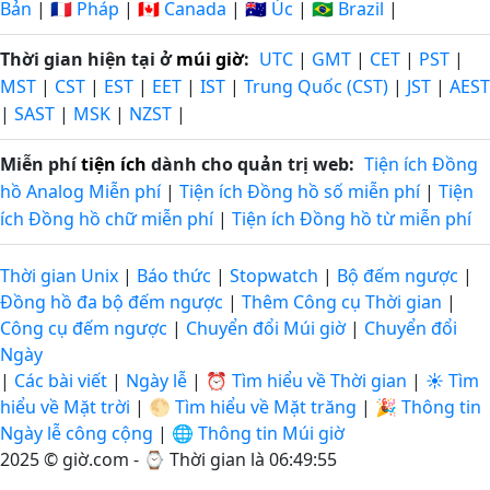
Bản
|
🇫🇷 Pháp
|
🇨🇦 Canada
|
🇦🇺 Úc
|
🇧🇷 Brazil
|
Thời gian hiện tại ở
múi giờ
:
UTC
|
GMT
|
CET
|
PST
|
MST
|
CST
|
EST
|
EET
|
IST
|
Trung Quốc (CST)
|
JST
|
AEST
|
SAST
|
MSK
|
NZST
|
Miễn phí
tiện ích
dành cho quản trị web:
Tiện ích Đồng
hồ Analog Miễn phí
|
Tiện ích Đồng hồ số miễn phí
|
Tiện
ích Đồng hồ chữ miễn phí
|
Tiện ích Đồng hồ từ miễn phí
Thời gian Unix
|
Báo thức
|
Stopwatch
|
Bộ đếm ngược
|
Đồng hồ đa bộ đếm ngược
|
Thêm Công cụ Thời gian
|
Công cụ đếm ngược
|
Chuyển đổi Múi giờ
|
Chuyển đổi
Ngày
|
Các bài viết
|
Ngày lễ
|
⏰ Tìm hiểu về Thời gian
|
☀️ Tìm
hiểu về Mặt trời
|
🌕 Tìm hiểu về Mặt trăng
|
🎉 Thông tin
Ngày lễ công cộng
|
🌐 Thông tin Múi giờ
2025 © giờ.com - ⌚
Thời gian là 06:49:56