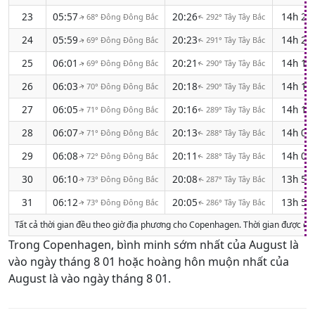
23
05:57
20:26
14h 2
68° Đông Đông Bắc
292° Tây Tây Bắc
↑
↑
24
05:59
20:23
14h 2
69° Đông Đông Bắc
291° Tây Tây Bắc
↑
↑
25
06:01
20:21
14h 1
69° Đông Đông Bắc
290° Tây Tây Bắc
↑
↑
26
06:03
20:18
14h 1
70° Đông Đông Bắc
290° Tây Tây Bắc
↑
↑
27
06:05
20:16
14h 1
71° Đông Đông Bắc
289° Tây Tây Bắc
↑
↑
28
06:07
20:13
14h 0
71° Đông Đông Bắc
288° Tây Tây Bắc
↑
↑
29
06:08
20:11
14h 0
72° Đông Đông Bắc
288° Tây Tây Bắc
↑
↑
30
06:10
20:08
13h 5
73° Đông Đông Bắc
287° Tây Tây Bắc
↑
↑
31
06:12
20:05
13h 5
73° Đông Đông Bắc
286° Tây Tây Bắc
↑
↑
Tất cả thời gian đều theo giờ địa phương cho Copenhagen. Thời gian được đi
Trong Copenhagen, bình minh sớm nhất của August là
vào ngày tháng 8 01 hoặc hoàng hôn muộn nhất của
August là vào ngày tháng 8 01.