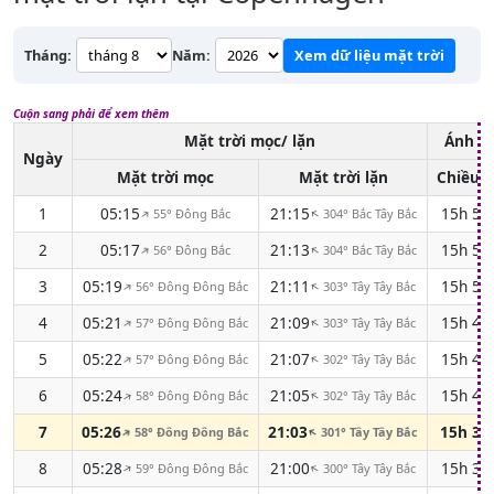
Tháng:
Năm:
Xem dữ liệu mặt trời
Cuộn sang phải để xem thêm
Mặt trời mọc/ lặn
Ánh s
Ngày
Mặt trời mọc
Mặt trời lặn
Chiều d
1
05:15
21:15
15h 5
55° Đông Bắc
304° Bắc Tây Bắc
↑
↑
2
05:17
21:13
15h 5
56° Đông Bắc
304° Bắc Tây Bắc
↑
↑
3
05:19
21:11
15h 5
56° Đông Đông Bắc
303° Tây Tây Bắc
↑
↑
4
05:21
21:09
15h 4
57° Đông Đông Bắc
303° Tây Tây Bắc
↑
↑
5
05:22
21:07
15h 4
57° Đông Đông Bắc
302° Tây Tây Bắc
↑
↑
6
05:24
21:05
15h 4
58° Đông Đông Bắc
302° Tây Tây Bắc
↑
↑
7
05:26
21:03
15h 3
58° Đông Đông Bắc
301° Tây Tây Bắc
↑
↑
8
05:28
21:00
15h 3
59° Đông Đông Bắc
300° Tây Tây Bắc
↑
↑