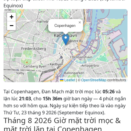
Equinox)
+
×
−
Copenhagen
Leaflet
|
©
OpenStreetMap
contributors
Tại Copenhagen, Đan Mạch mặt trời mọc lúc
05:26
và
lặn lúc
21:03
, cho
15h 36m
giờ ban ngày — 4 phút ngắn
hơn so với hôm qua. Ngày sự kiện tiếp theo là vào ngày
Thứ Tư, 23 tháng 9 2026 (September Equinox).
Tháng 8 2026
Giờ mặt trời mọc &
mặt trời lặn tại Copenhagen