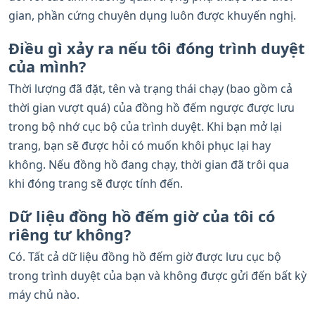
gian, phần cứng chuyên dụng luôn được khuyến nghị.
Điều gì xảy ra nếu tôi đóng trình duyệt
của mình?
Thời lượng đã đặt, tên và trạng thái chạy (bao gồm cả
thời gian vượt quá) của đồng hồ đếm ngược được lưu
trong bộ nhớ cục bộ của trình duyệt. Khi bạn mở lại
trang, bạn sẽ được hỏi có muốn khôi phục lại hay
không. Nếu đồng hồ đang chạy, thời gian đã trôi qua
khi đóng trang sẽ được tính đến.
Dữ liệu đồng hồ đếm giờ của tôi có
riêng tư không?
Có. Tất cả dữ liệu đồng hồ đếm giờ được lưu cục bộ
trong trình duyệt của bạn và không được gửi đến bất kỳ
máy chủ nào.