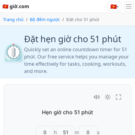
🇻🇳
🇻🇳 giờ.com
▾
Trang chủ
Bộ đếm ngược
Đặt cho 51 phút
Đặt hẹn giờ cho 51 phút
⏲️
Quickly set an online countdown timer for 51
phút. Our free service helps you manage your
time effectively for tasks, cooking, workouts,
and more.
h
m
s