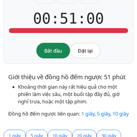
00:51:00
Bắt đầu
Đặt lại
Giới thiệu về đồng hồ đếm ngược 51 phút
Khoảng thời gian này rất hiệu quả cho một
phiên làm việc sâu, một buổi tập đầy đủ, giờ
nghỉ trưa, hoặc một tập phim.
Đồng hồ đếm ngược liên quan:
1 giây
,
5 giây
,
10 giây
1 giây
5 giây
10 giây
20 giây
30 giây