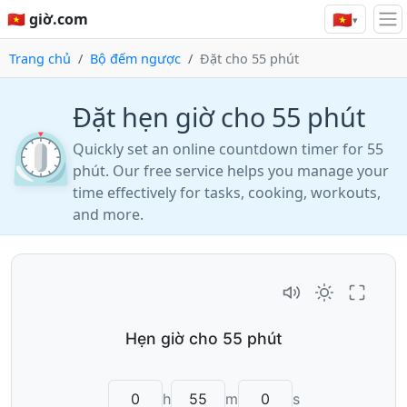
🇻🇳
🇻🇳 giờ.com
▾
Trang chủ
Bộ đếm ngược
Đặt cho 55 phút
Đặt hẹn giờ cho 55 phút
⏲️
Quickly set an online countdown timer for 55
phút. Our free service helps you manage your
time effectively for tasks, cooking, workouts,
and more.
h
m
s