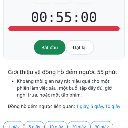
00:55:00
Bắt đầu
Đặt lại
Giới thiệu về đồng hồ đếm ngược 55 phút
Khoảng thời gian này rất hiệu quả cho một
phiên làm việc sâu, một buổi tập đầy đủ, giờ
nghỉ trưa, hoặc một tập phim.
Đồng hồ đếm ngược liên quan:
1 giây
,
5 giây
,
10 giây
1 giây
5 giây
10 giây
20 giây
30 giây