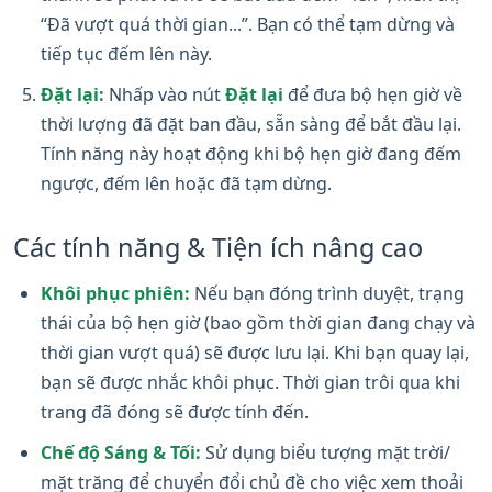
“Đã vượt quá thời gian...”. Bạn có thể tạm dừng và
tiếp tục đếm lên này.
Đặt lại:
Nhấp vào nút
Đặt lại
để đưa bộ hẹn giờ về
thời lượng đã đặt ban đầu, sẵn sàng để bắt đầu lại.
Tính năng này hoạt động khi bộ hẹn giờ đang đếm
ngược, đếm lên hoặc đã tạm dừng.
Các tính năng & Tiện ích nâng cao
Khôi phục phiên:
Nếu bạn đóng trình duyệt, trạng
thái của bộ hẹn giờ (bao gồm thời gian đang chạy và
thời gian vượt quá) sẽ được lưu lại. Khi bạn quay lại,
bạn sẽ được nhắc khôi phục. Thời gian trôi qua khi
trang đã đóng sẽ được tính đến.
Chế độ Sáng & Tối:
Sử dụng biểu tượng mặt trời/
mặt trăng để chuyển đổi chủ đề cho việc xem thoải