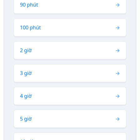
90 phút
100 phút
2 giờ
3 giờ
4 giờ
5 giờ