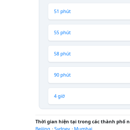
51 phút
55 phút
58 phút
90 phút
4 giờ
Thời gian hiện tại trong các thành phố n
Beijing
·
Sydney
·
Mumbai