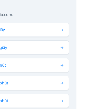
iờ.com.
iây
giây
phút
 phút
 phút