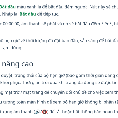
Bắt đầu
màu xanh lá để bắt đầu đếm ngược. Nút này sẽ ch
. Nhấp lại
Bắt đầu
để tiếp tục.
00:00:00, âm thanh sẽ phát và nó sẽ bắt đầu đếm *lên*, hiển
ộ hẹn giờ về thời lượng đã đặt ban đầu, sẵn sàng để bắt đầ
ã tạm dừng.
h nâng cao
duyệt, trạng thái của bộ hẹn giờ (bao gồm thời gian đang c
c khôi phục. Thời gian trôi qua khi trang đã đóng sẽ được tí
 mặt trời/ mặt trăng để chuyển đổi chủ đề cho việc xem t
u tượng toàn màn hình để xem bộ hẹn giờ không bị phân t
tượng âm thanh (🔊/🔇) để tắt hoặc bật thông báo hoàn t