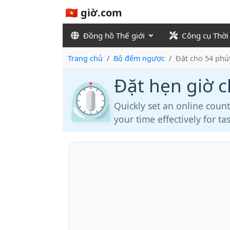
🇻🇳 giờ.com
Đồng hồ Thế giới
Công cụ Thời
Trang chủ
Bộ đếm ngược
Đặt cho 54 phú
Đặt hẹn giờ 
⏲️
Quickly set an online coun
your time effectively for t