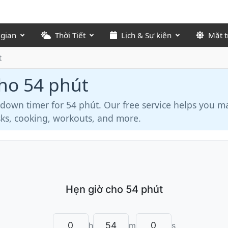
 gian
Thời Tiết
Lịch & Sự kiện
Mặt t
t
cho 54 phút
tdown timer for 54 phút. Our free service helps you 
asks, cooking, workouts, and more.
h
m
s