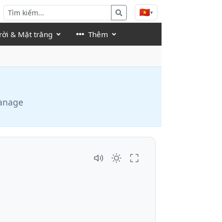
🇻🇳
▾
rời & Mặt trăng
Thêm
manage