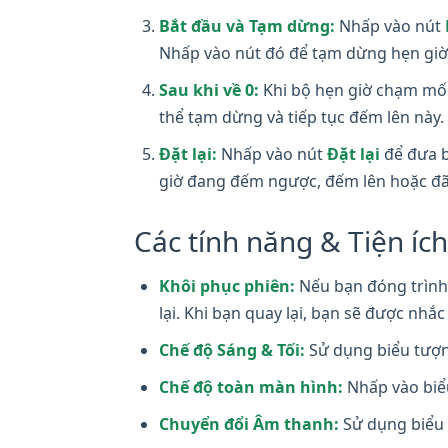
Bắt đầu và Tạm dừng:
Nhấp vào nút
Nhấp vào nút đó để tạm dừng hẹn giờ
Sau khi về 0:
Khi bộ hẹn giờ chạm mốc 
thể tạm dừng và tiếp tục đếm lên này.
Đặt lại:
Nhấp vào nút
Đặt lại
để đưa b
giờ đang đếm ngược, đếm lên hoặc đ
Các tính năng & Tiện íc
Khôi phục phiên:
Nếu bạn đóng trình 
lại. Khi bạn quay lại, bạn sẽ được nhắ
Chế độ Sáng & Tối:
Sử dụng biểu tượng
Chế độ toàn màn hình:
Nhấp vào biể
Chuyển đổi Âm thanh:
Sử dụng biểu 