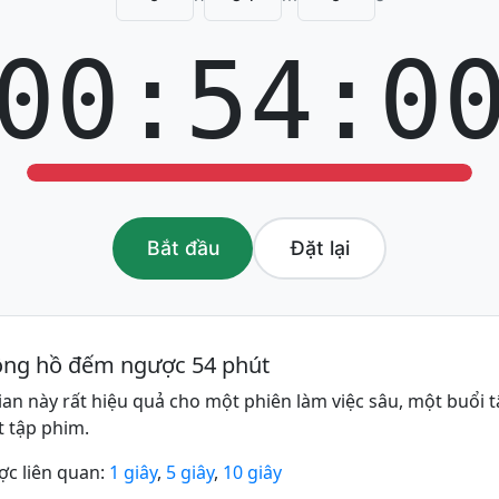
00:54:0
Bắt đầu
Đặt lại
đồng hồ đếm ngược 54 phút
an này rất hiệu quả cho một phiên làm việc sâu, một buổi t
t tập phim.
c liên quan:
1 giây
,
5 giây
,
10 giây