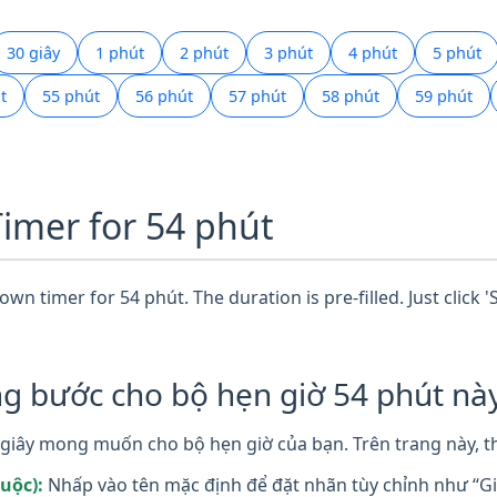
30 giây
1 phút
2 phút
3 phút
4 phút
5 phút
t
55 phút
56 phút
57 phút
58 phút
59 phút
Timer for 54 phút
wn timer for 54 phút. The duration is pre-filled. Just click 
g bước cho bộ hẹn giờ 54 phút này
giây mong muốn cho bộ hẹn giờ của bạn. Trên trang này, th
uộc):
Nhấp vào tên mặc định để đặt nhãn tùy chỉnh như “Giờ 