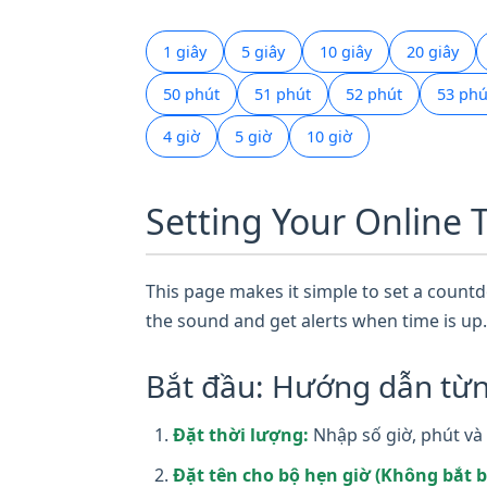
1 giây
5 giây
10 giây
20 giây
50 phút
51 phút
52 phút
53 phú
4 giờ
5 giờ
10 giờ
Setting Your Online 
This page makes it simple to set a countdo
the sound and get alerts when time is up.
Bắt đầu: Hướng dẫn từn
Đặt thời lượng:
Nhập số giờ, phút và 
Đặt tên cho bộ hẹn giờ (Không bắt b