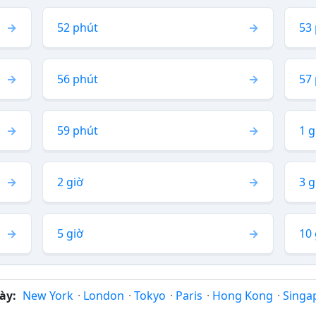
52 phút
53
56 phút
57
59 phút
1 g
2 giờ
3 g
5 giờ
10 
ày:
New York
·
London
·
Tokyo
·
Paris
·
Hong Kong
·
Singa