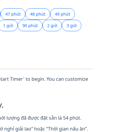
47 phút
48 phút
49 phút
1 giờ
90 phút
2 giờ
3 giờ
'Start Timer' to begin. You can customize
.
ời lượng đã được đặt sẵn là 54 phút.
nghỉ giải lao” hoặc “Thời gian nấu ăn”.