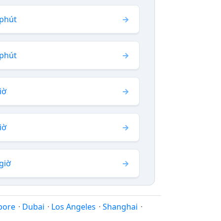
 phút
 phút
iờ
iờ
giờ
pore
·
Dubai
·
Los Angeles
·
Shanghai
·