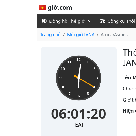
🇻🇳 giờ.com
Đồng hồ Thế giới
Công cụ Thời
Trang chủ
Múi giờ IANA
Africa/Asmera
Thờ
06:01:20
IA
12
11
1
10
2
Tên I
9
3
8
4
Chênh
7
5
6
Giờ t
06:01:20
Hiện 
EAT