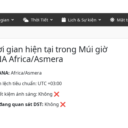
 gian
Thời Tiết
Lịch & Sự kiện
Mặt t
i gian hiện tại trong Múi giờ
NA Africa/Asmera
ANA:
Africa/Asmera
 lệch tiêu chuẩn: UTC +03:00
iết kiệm ánh sáng: Không ❌
đang quan sát DST:
Không
❌