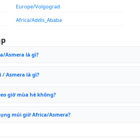
Europe/Volgograd
Africa/Addis_Ababa
ặp
ca/Asmera là gì?
 / Asmera là gì?
heo giờ mùa hè không?
ụng múi giờ Africa/Asmera?