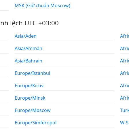
MSK (Giờ chuẩn Moscow)
ênh lệch UTC +03:00
Asia/Aden
Afr
Asia/Amman
Afr
Asia/Bahrain
Afri
Europe/Istanbul
Afr
Europe/Kirov
Afr
Europe/Minsk
Afri
Europe/Moscow
Tur
Europe/Simferopol
W-S