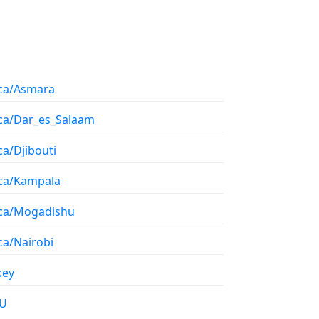
ica/Asmara
ica/Dar_es_Salaam
ca/Djibouti
ica/Kampala
ica/Mogadishu
ca/Nairobi
key
U