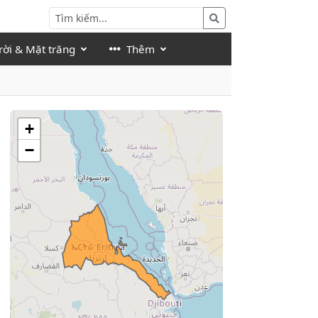
rời & Mặt trăng
Thêm
+
−