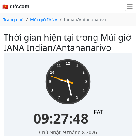
🇻🇳 giờ.com
Trang chủ
Múi giờ IANA
Indian/Antananarivo
Thời gian hiện tại trong Múi giờ
IANA Indian/Antananarivo
09:27:49
12
11
1
10
2
9
3
8
4
7
5
6
EAT
09:27:49
Chủ Nhật, 9 tháng 8 2026