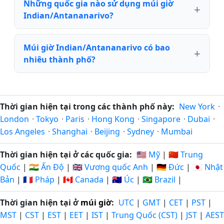
Những quốc gia nào sử dụng múi giờ
Indian/Antananarivo?
Múi giờ Indian/Antananarivo có bao
nhiêu thành phố?
Thời gian hiện tại trong các thành phố này:
New York
·
London
·
Tokyo
·
Paris
·
Hong Kong
·
Singapore
·
Dubai
·
Los Angeles
·
Shanghai
·
Beijing
·
Sydney
·
Mumbai
Thời gian hiện tại ở các quốc gia:
🇺🇸 Mỹ
|
🇨🇳 Trung
Quốc
|
🇮🇳 Ấn Độ
|
🇬🇧 Vương quốc Anh
|
🇩🇪 Đức
|
🇯🇵 Nhật
Bản
|
🇫🇷 Pháp
|
🇨🇦 Canada
|
🇦🇺 Úc
|
🇧🇷 Brazil
|
Thời gian hiện tại ở
múi giờ
:
UTC
|
GMT
|
CET
|
PST
|
MST
|
CST
|
EST
|
EET
|
IST
|
Trung Quốc (CST)
|
JST
|
AEST