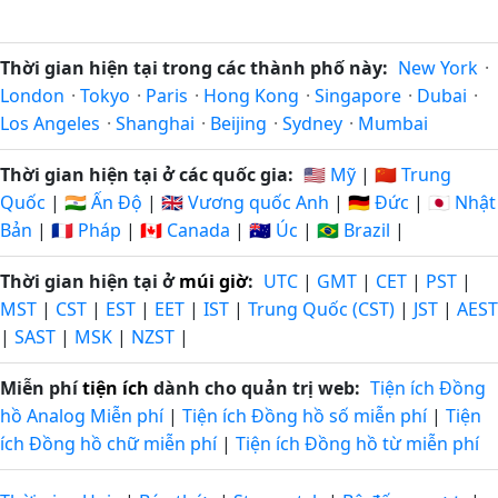
Thời gian hiện tại trong các thành phố này:
New York
·
London
·
Tokyo
·
Paris
·
Hong Kong
·
Singapore
·
Dubai
·
Los Angeles
·
Shanghai
·
Beijing
·
Sydney
·
Mumbai
Thời gian hiện tại ở các quốc gia:
🇺🇸 Mỹ
|
🇨🇳 Trung
Quốc
|
🇮🇳 Ấn Độ
|
🇬🇧 Vương quốc Anh
|
🇩🇪 Đức
|
🇯🇵 Nhật
Bản
|
🇫🇷 Pháp
|
🇨🇦 Canada
|
🇦🇺 Úc
|
🇧🇷 Brazil
|
Thời gian hiện tại ở
múi giờ
:
UTC
|
GMT
|
CET
|
PST
|
MST
|
CST
|
EST
|
EET
|
IST
|
Trung Quốc (CST)
|
JST
|
AEST
|
SAST
|
MSK
|
NZST
|
Miễn phí
tiện ích
dành cho quản trị web:
Tiện ích Đồng
hồ Analog Miễn phí
|
Tiện ích Đồng hồ số miễn phí
|
Tiện
ích Đồng hồ chữ miễn phí
|
Tiện ích Đồng hồ từ miễn phí