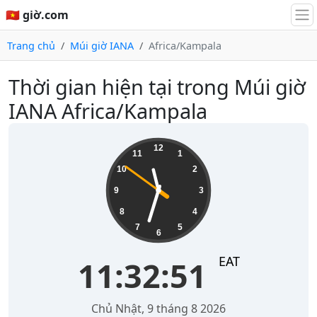
🇻🇳 giờ.com
Trang chủ
Múi giờ IANA
Africa/Kampala
Thời gian hiện tại trong Múi giờ
IANA Africa/Kampala
11:32:52
12
11
1
10
2
9
3
8
4
7
5
6
EAT
11:32:52
Chủ Nhật, 9 tháng 8 2026