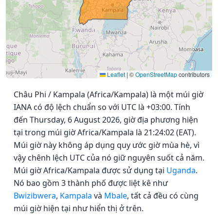
Leaflet
|
©
OpenStreetMap
contributors
Châu Phi / Kampala (Africa/Kampala) là một múi giờ
IANA có độ lệch chuẩn so với UTC là +03:00. Tính
đến Thursday, 6 August 2026, giờ địa phương hiện
tại trong múi giờ Africa/Kampala là 21:24:02 (EAT).
Múi giờ này không áp dụng quy ước giờ mùa hè, vì
vậy chênh lệch UTC của nó giữ nguyên suốt cả năm.
Múi giờ Africa/Kampala được sử dụng tại
Uganda
.
Nó bao gồm 3 thành phố được liệt kê như
Bwizibwera
,
Kampala
và
Mbale
, tất cả đều có cùng
múi giờ hiện tại như hiển thị ở trên.