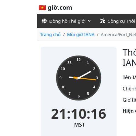
🇻🇳 giờ.com
Đồng hồ Thế giới
Công cụ Thời
Trang chủ
Múi giờ IANA
America/Fort_Ne
Thờ
21:10:16
IA
12
11
1
10
2
Tên I
9
3
8
4
Chênh
7
5
6
Giờ t
21:10:16
Hiện 
MST