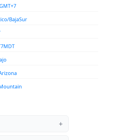
/GMT+7
ico/BajaSur
T
T7MDT
ajo
Arizona
Mountain