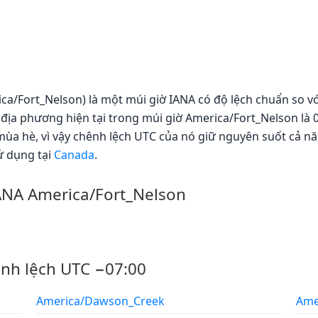
ca/Fort_Nelson) là một múi giờ IANA có độ lệch chuẩn so vớ
 địa phương hiện tại trong múi giờ America/Fort_Nelson là 0
ùa hè, vì vậy chênh lệch UTC của nó giữ nguyên suốt cả nă
ử dụng tại
Canada
.
IANA America/Fort_Nelson
ênh lệch UTC −07:00
America/Dawson_Creek
Ame