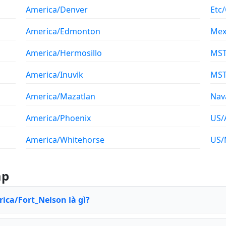
America/Denver
Etc
America/Edmonton
Mex
America/Hermosillo
MS
America/Inuvik
MS
America/Mazatlan
Nav
America/Phoenix
US/
America/Whitehorse
US/
ặp
rica/Fort_Nelson là gì?