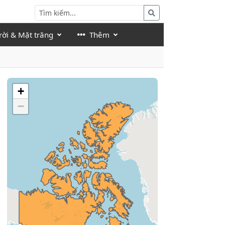
rời & Mặt trăng
Thêm
+
−