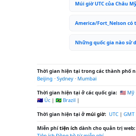
Múi giờ UTC của Châu Mỹ 
America/Fort_Nelson có 
Những quốc gia nào sử 
Thời gian hiện tại trong các thành phố n
Beijing
·
Sydney
·
Mumbai
Thời gian hiện tại ở các quốc gia:
🇺🇸 Mỹ
🇦🇺 Úc
|
🇧🇷 Brazil
|
Thời gian hiện tại ở
múi giờ
:
UTC
|
GMT
Miễn phí
tiện ích
dành cho quản trị web:
Tiện ích Đồng hồ từ miễn phí