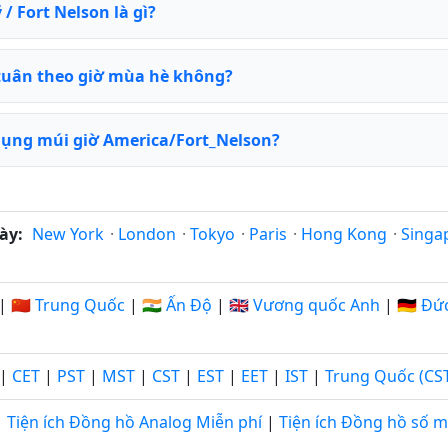
/ Fort Nelson là gì?
tuân theo giờ mùa hè không?
dụng múi giờ America/Fort_Nelson?
ày:
New York
·
London
·
Tokyo
·
Paris
·
Hong Kong
·
Singa
|
🇨🇳 Trung Quốc
|
🇮🇳 Ấn Độ
|
🇬🇧 Vương quốc Anh
|
🇩🇪 Đứ
|
CET
|
PST
|
MST
|
CST
|
EST
|
EET
|
IST
|
Trung Quốc (CS
Tiện ích Đồng hồ Analog Miễn phí
|
Tiện ích Đồng hồ số m