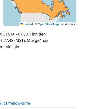
Leaflet
|
©
OpenStreetMap
contributors
i UTC là −07:00. Tính đến
1:27:48 (MST). Múi giờ này
m. Múi giờ
rica/Yellowknife