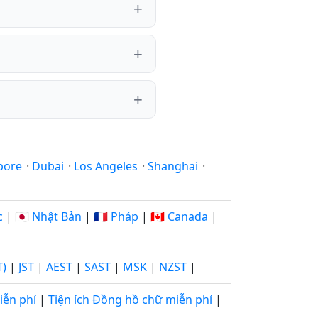
pore
·
Dubai
·
Los Angeles
·
Shanghai
·
c
|
🇯🇵 Nhật Bản
|
🇫🇷 Pháp
|
🇨🇦 Canada
|
T)
|
JST
|
AEST
|
SAST
|
MSK
|
NZST
|
iễn phí
|
Tiện ích Đồng hồ chữ miễn phí
|