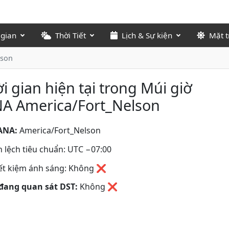
 gian
Thời Tiết
Lịch & Sự kiện
Mặt t
lson
i gian hiện tại trong Múi giờ
NA America/Fort_Nelson
ANA:
America/Fort_Nelson
 lệch tiêu chuẩn: UTC −07:00
iết kiệm ánh sáng: Không ❌
đang quan sát DST:
Không
❌