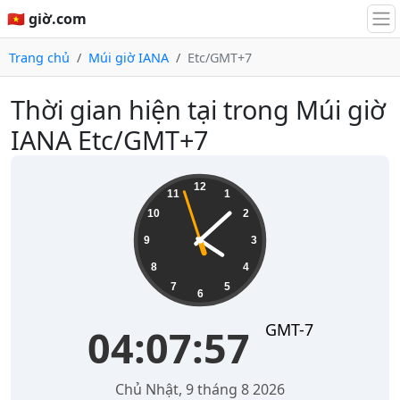
🇻🇳 giờ.com
Trang chủ
Múi giờ IANA
Etc/GMT+7
Thời gian hiện tại trong Múi giờ
IANA Etc/GMT+7
04:07:57
12
11
1
10
2
9
3
8
4
7
5
6
GMT-7
04:07:57
Chủ Nhật, 9 tháng 8 2026