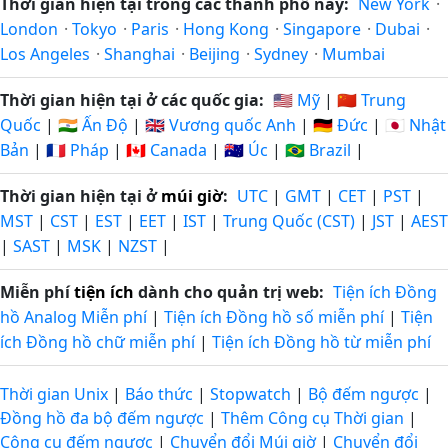
Thời gian hiện tại trong các thành phố này:
New York
·
London
·
Tokyo
·
Paris
·
Hong Kong
·
Singapore
·
Dubai
·
Los Angeles
·
Shanghai
·
Beijing
·
Sydney
·
Mumbai
Thời gian hiện tại ở các quốc gia:
🇺🇸 Mỹ
|
🇨🇳 Trung
Quốc
|
🇮🇳 Ấn Độ
|
🇬🇧 Vương quốc Anh
|
🇩🇪 Đức
|
🇯🇵 Nhật
Bản
|
🇫🇷 Pháp
|
🇨🇦 Canada
|
🇦🇺 Úc
|
🇧🇷 Brazil
|
Thời gian hiện tại ở
múi giờ
:
UTC
|
GMT
|
CET
|
PST
|
MST
|
CST
|
EST
|
EET
|
IST
|
Trung Quốc (CST)
|
JST
|
AEST
|
SAST
|
MSK
|
NZST
|
Miễn phí
tiện ích
dành cho quản trị web:
Tiện ích Đồng
hồ Analog Miễn phí
|
Tiện ích Đồng hồ số miễn phí
|
Tiện
ích Đồng hồ chữ miễn phí
|
Tiện ích Đồng hồ từ miễn phí
Thời gian Unix
|
Báo thức
|
Stopwatch
|
Bộ đếm ngược
|
Đồng hồ đa bộ đếm ngược
|
Thêm Công cụ Thời gian
|
Công cụ đếm ngược
|
Chuyển đổi Múi giờ
|
Chuyển đổi