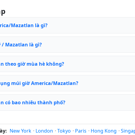
ặp
rica/Mazatlan là gì?
/ Mazatlan là gì?
ân theo giờ mùa hè không?
dụng múi giờ America/Mazatlan?
n có bao nhiêu thành phố?
ày:
New York
·
London
·
Tokyo
·
Paris
·
Hong Kong
·
Singa