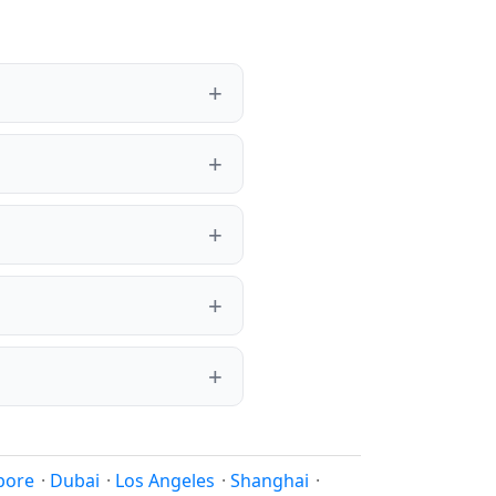
pore
·
Dubai
·
Los Angeles
·
Shanghai
·