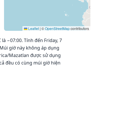
Leaflet
|
©
OpenStreetMap
contributors
là −07:00. Tính đến Friday, 7
. Múi giờ này không áp dụng
erica/Mazatlan được sử dụng
t cả đều có cùng múi giờ hiện