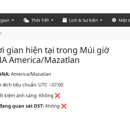
 gian
Thời Tiết
Lịch & Sự kiện
Mặt t
n
i gian hiện tại trong Múi giờ
NA America/Mazatlan
ANA:
America/Mazatlan
 lệch tiêu chuẩn: UTC −07:00
iết kiệm ánh sáng: Không ❌
đang quan sát DST:
Không
❌