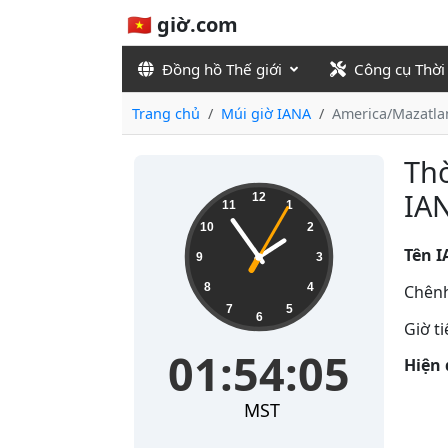
🇻🇳 giờ.com
Đồng hồ Thế giới
Công cụ Thời
Trang chủ
Múi giờ IANA
America/Mazatla
Thờ
01:54:05
IA
12
11
1
10
2
Tên I
9
3
8
4
Chênh
7
5
6
Giờ t
01:54:05
Hiện 
MST