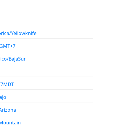
rica/Yellowknife
/GMT+7
ico/BajaSur
T
T7MDT
ajo
Arizona
Mountain