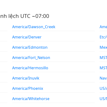
ênh lệch UTC −07:00
America/Dawson_Creek
Ame
America/Denver
Etc
America/Edmonton
Mex
America/Fort_Nelson
MS
America/Hermosillo
MS
America/Inuvik
Nav
America/Phoenix
US/
America/Whitehorse
US/