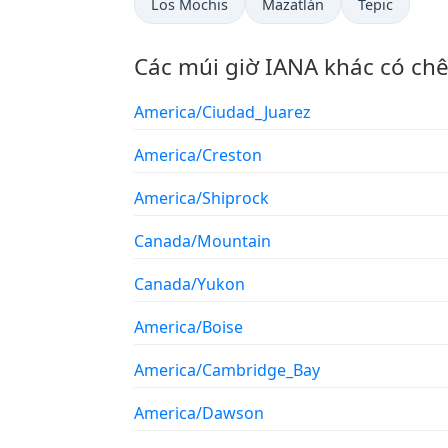
Los Mochis
Mazatlán
Tepic
Các múi giờ IANA khác có ch
America/Ciudad_Juarez
America/Creston
America/Shiprock
Canada/Mountain
Canada/Yukon
America/Boise
America/Cambridge_Bay
America/Dawson