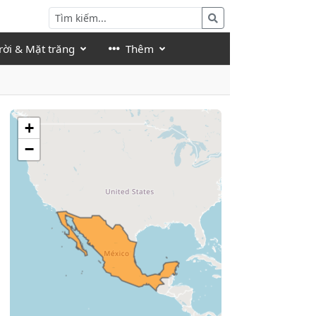
rời & Mặt trăng
Thêm
+
−