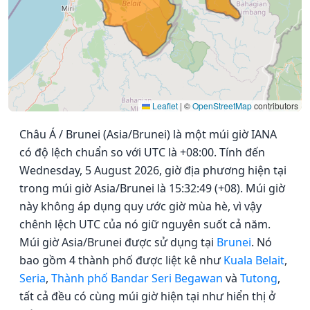
Leaflet
|
©
OpenStreetMap
contributors
Châu Á / Brunei (Asia/Brunei) là một múi giờ IANA
có độ lệch chuẩn so với UTC là +08:00. Tính đến
Wednesday, 5 August 2026, giờ địa phương hiện tại
trong múi giờ Asia/Brunei là 15:32:49 (+08). Múi giờ
này không áp dụng quy ước giờ mùa hè, vì vậy
chênh lệch UTC của nó giữ nguyên suốt cả năm.
Múi giờ Asia/Brunei được sử dụng tại
Brunei
. Nó
bao gồm 4 thành phố được liệt kê như
Kuala Belait
,
Seria
,
Thành phố Bandar Seri Begawan
và
Tutong
,
tất cả đều có cùng múi giờ hiện tại như hiển thị ở