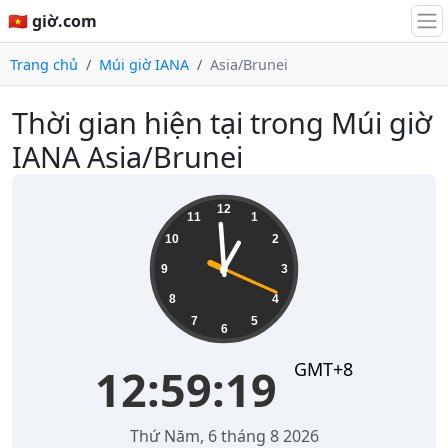
🇻🇳 giờ.com
Trang chủ
Múi giờ IANA
Asia/Brunei
Thời gian hiện tại trong Múi giờ
IANA Asia/Brunei
12:59:19
12
11
1
10
2
9
3
8
4
7
5
6
GMT+8
12:59:19
Thứ Năm, 6 tháng 8 2026