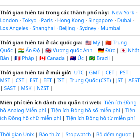
Thời gian hiện tại trong các thành phố này:
New York
·
London
·
Tokyo
·
Paris
·
Hong Kong
·
Singapore
·
Dubai
·
Los Angeles
·
Shanghai
·
Beijing
·
Sydney
·
Mumbai
Thời gian hiện tại ở các quốc gia:
🇺🇸 Mỹ
|
🇨🇳 Trung
Quốc
|
🇮🇳 Ấn Độ
|
🇬🇧 Vương quốc Anh
|
🇩🇪 Đức
|
🇯🇵 Nhật
Bản
|
🇫🇷 Pháp
|
🇨🇦 Canada
|
🇦🇺 Úc
|
🇧🇷 Brazil
|
Thời gian hiện tại ở
múi giờ
:
UTC
|
GMT
|
CET
|
PST
|
MST
|
CST
|
EST
|
EET
|
IST
|
Trung Quốc (CST)
|
JST
|
AEST
|
SAST
|
MSK
|
NZST
|
Miễn phí
tiện ích
dành cho quản trị web:
Tiện ích Đồng
hồ Analog Miễn phí
|
Tiện ích Đồng hồ số miễn phí
|
Tiện
ích Đồng hồ chữ miễn phí
|
Tiện ích Đồng hồ từ miễn phí
Thời gian Unix
|
Báo thức
|
Stopwatch
|
Bộ đếm ngược
|