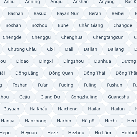
Anliu
Anning
Anqiu
Anshan
Anyang
Bắc K
Bashan
Basuo
Bayan Nur
Bei’an
Beibei
Boshan
Bozhou
Buhe
Chân Giang
Changde
Chengde
Chenggu
Chenghua
Chengtangcun
C
Chương Châu
Cixi
Dali
Dalian
Daliang
D
hou
Didao
Dingxi
Dingzhou
Dunhua
Dương
ải
Đông Lăng
Đồng Quan
Đông Thái
Đồng Thắ
g
Foshan
Fu'an
Fuding
Fuling
Fushun
F
zhou
Gejiu
Giang Dư
Gongzhuling
Guangshui
Guyuan
Hạ Khẩu
Haicheng
Hailar
Hailun
Hanjia
Hanzhong
Harbin
Hê-pô
Hechi
Hec
Hepu
Heyuan
Heze
Hezhou
Hồ Lâm
Hohho