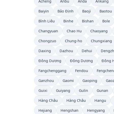
Acheng
Anbu
Anda
Ankang
Baiyin
Bảo Định
Baoji
Baotou
Bình Liêu
Binhe
Bishan
Bole
Changyuan
Chao Hu
Chaoyang
Chongzuo
Chung-ho
Chungxiang
Daxing
Dazhou
Dehui
Dengz
Đông Dương
Đông Dương
Đông H
Fangchenggang
Fendou
Fengchen
Ganzhou
Gaomi
Gaoping
Gao
Guixi
Guiyang
Gulin
Gunan
Hàng Châu
Hàng Châu
Hangu
Hejiang
Hengshan
Hengyang