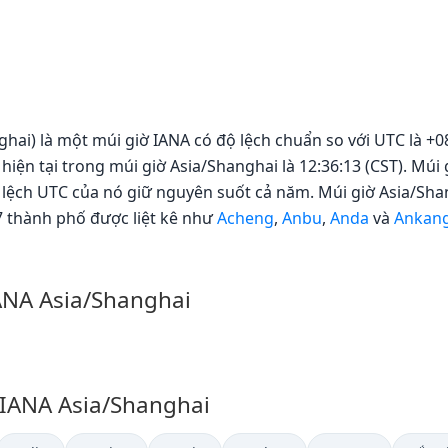
hai) là một múi giờ IANA có độ lệch chuẩn so với UTC là +08
hiện tại trong múi giờ Asia/Shanghai là 12:36:13 (CST). Mú
 lệch UTC của nó giữ nguyên suốt cả năm. Múi giờ Asia/Sha
 thành phố được liệt kê như
Acheng
,
Anbu
,
Anda
và
Ankan
IANA Asia/Shanghai
 IANA Asia/Shanghai