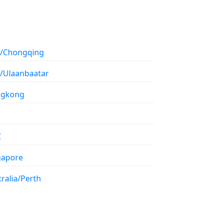
a/Chongqing
a/Ulaanbaatar
gkong
C
gapore
ralia/Perth