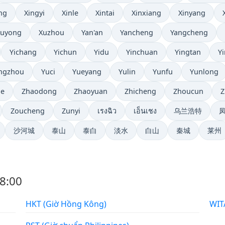
ng
Xingyi
Xinle
Xintai
Xinxiang
Xinyang
Xuyong
Xuzhou
Yan'an
Yancheng
Yangcheng
Yichang
Yichun
Yidu
Yinchuan
Yingtan
Yi
ngzhou
Yuci
Yueyang
Yulin
Yunfu
Yunlong
ie
Zhaodong
Zhaoyuan
Zhicheng
Zhoucun
Z
Zoucheng
Zunyi
เรงฉิว
เอ็นเชง
乌兰浩特
沙河城
泰山
泰白
淡水
白山
秦城
莱州
8:00
HKT (Giờ Hồng Kông)