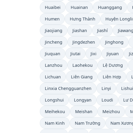
Huaibei
Huainan
Huanggang
Humen
Hưng Thành
Huyện Longl
Jiaojiang
Jiashan
Jiashí
Jiawan
Jincheng
Jingdezhen
Jinghong
Jiuquan
Jiutai
Jixi
Jiyuan
Ji
Lanzhou
Laohekou
Lệ Dương
Lichuan
Liên Giang
Liên Hợp
Linxia Chengguanzhen
Linyi
Lishu
Longshui
Longyan
Loudi
Lư 
Meihekou
Meishan
Meizhou
M
Nam Kinh
Nam Trường
Nam Xươn