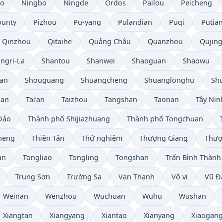
bo
Ningbo
Ningde
Ordos
Pailou
Peicheng
ounty
Pizhou
Pu-yang
Pulandian
Puqi
Putia
Qinzhou
Qitaihe
Quảng Châu
Quanzhou
Qujin
ngri-La
Shantou
Shanwei
Shaoguan
Shaowu
han
Shouguang
Shuangcheng
Shuanglonghu
Shu
ian
Tai’an
Taizhou
Tangshan
Taonan
Tây Nin
Đảo
Thành phố Shijiazhuang
Thành phố Tongchuan
heng
Thiên Tân
Thử nghiệm
Thượng Giang
Thượ
an
Tongliao
Tongling
Tongshan
Trấn Bình Thành
Trung Sơn
Trường Sa
Vạn Thạnh
Vô vi
Vũ Đ
Weinan
Wenzhou
Wuchuan
Wuhu
Wushan
Xiangtan
Xiangyang
Xiantao
Xianyang
Xiaogan