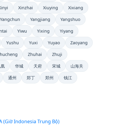
Xinyi
Xinzhai
Xiuying
Xixiang
Yangchun
Yangjiang
Yangshuo
ntai
Yiwu
Yixing
Yiyang
Yushu
Yuxi
Yuyao
Zaoyang
hucheng
Zhuhai
Zhuji
凤凰
华城
天府
宋城
山海关
通州
郑丁
郑州
钱江
WITA (Giờ Indonesia Trung Bộ)