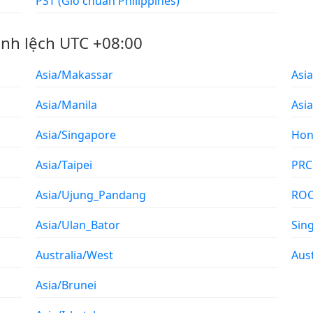
PST (Giờ chuẩn Philippines)
ênh lệch UTC +08:00
Asia/Makassar
Asi
Asia/Manila
Asi
Asia/Singapore
Hon
Asia/Taipei
PRC
Asia/Ujung_Pandang
RO
Asia/Ulan_Bator
Sin
Australia/West
Aust
Asia/Brunei