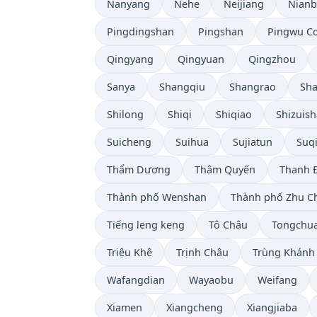
Nanyang
Nehe
Neijiang
Nian
Pingdingshan
Pingshan
Pingwu C
Qingyang
Qingyuan
Qingzhou
Sanya
Shangqiu
Shangrao
Sha
Shilong
Shiqi
Shiqiao
Shizuis
Suicheng
Suihua
Sujiatun
Suq
Thẩm Dương
Thâm Quyến
Thanh 
Thành phố Wenshan
Thành phố Zhu C
Tiếng leng keng
Tô Châu
Tongchu
Triệu Khê
Trịnh Châu
Trùng Khánh
Wafangdian
Wayaobu
Weifang
Xiamen
Xiangcheng
Xiangjiaba