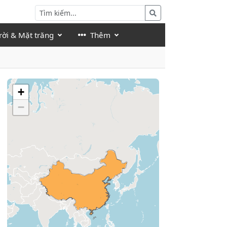
rời & Mặt trăng
Thêm
+
−