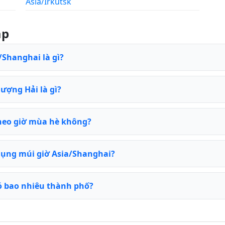
Asia/Irkutsk
ặp
/Shanghai là gì?
hượng Hải là gì?
heo giờ mùa hè không?
dụng múi giờ Asia/Shanghai?
ó bao nhiêu thành phố?