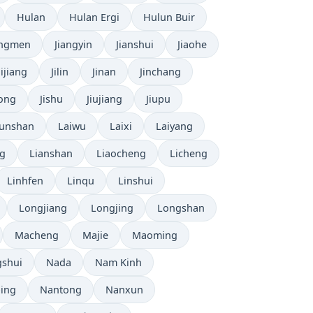
Hulan
Hulan Ergi
Hulun Buir
angmen
Jiangyin
Jianshui
Jiaohe
Jijiang
Jilin
Jinan
Jinchang
hong
Jishu
Jiujiang
Jiupu
unshan
Laiwu
Laixi
Laiyang
ng
Lianshan
Liaocheng
Licheng
Linhfen
Linqu
Linshui
Longjiang
Longjing
Longshan
Macheng
Majie
Maoming
shui
Nada
Nam Kinh
ing
Nantong
Nanxun