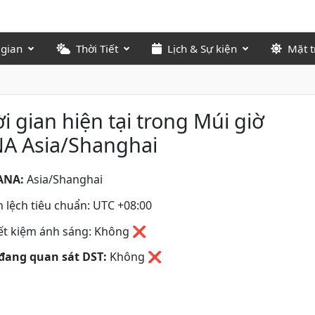
 gian
Thời Tiết
Lịch & Sự kiện
Mặt t
i gian hiện tại trong Múi giờ
NA Asia/Shanghai
ANA:
Asia/Shanghai
 lệch tiêu chuẩn: UTC +08:00
iết kiệm ánh sáng: Không ❌
đang quan sát DST:
Không
❌