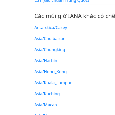
CST (Giờ chuẩn Trung Quốc)
Các múi giờ IANA khác có ch
Antarctica/Casey
Asia/Choibalsan
Asia/Chungking
Asia/Harbin
Asia/Hong_Kong
Asia/Kuala_Lumpur
Asia/Kuching
Asia/Macao