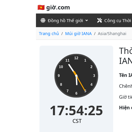
🇻🇳 giờ.com
Đồng hồ Thế giới
Công cụ Thời
Trang chủ
Múi giờ IANA
Asia/Shanghai
Thờ
17:54:26
IA
12
11
1
10
2
Tên I
9
3
8
4
Chênh
7
5
6
Giờ t
17:54:26
Hiện 
CST