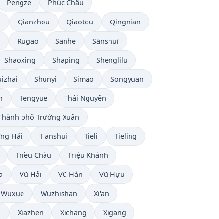
Pengze
Phúc Châu
n
Qianzhou
Qiaotou
Qingnian
g
Rugao
Sanhe
Sānshuī
Shaoxing
Shaping
Shenglilu
izhai
Shunyi
Simao
Songyuan
h
Tengyue
Thái Nguyên
Thành phố Trường Xuân
ng Hải
Tianshui
Tieli
Tieling
Triều Châu
Triệu Khánh
a
Vũ Hải
Vũ Hán
Vũ Hựu
Wuxue
Wuzhishan
Xi'an
g
Xiazhen
Xichang
Xigang