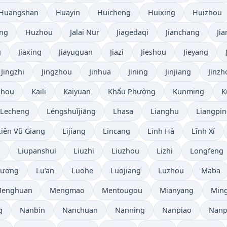
Huangshan
Huayin
Huicheng
Huixing
Huizhou
ing
Huzhou
Jalai Nur
Jiagedaqi
Jianchang
Ji
g
Jiaxing
Jiayuguan
Jiazi
Jieshou
Jieyang
Jingzhi
Jingzhou
Jinhua
Jining
Jinjiang
Jinz
zhou
Kaili
Kaiyuan
Khẩu Phường
Kunming
K
Lecheng
Léngshuǐjiāng
Lhasa
Lianghu
Liangpi
Liên Vũ Giang
Lijiang
Lincang
Linh Hà
Lĩnh Xí
i
Liupanshui
Liuzhi
Liuzhou
Lizhi
Longfeng
Dương
Lu’an
Luohe
Luojiang
Luzhou
Maba
enghuan
Mengmao
Mentougou
Mianyang
Ming
g
Nanbin
Nanchuan
Nanning
Nanpiao
Nanp