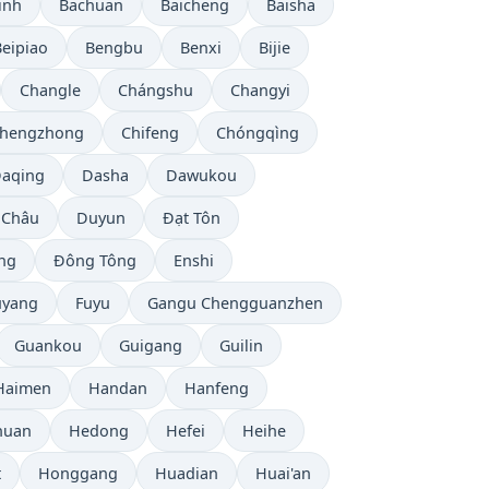
inh
Bachuan
Baicheng
Baisha
Beipiao
Bengbu
Benxi
Bijie
Changle
Chángshu
Changyi
hengzhong
Chifeng
Chóngqìng
aqing
Dasha
Dawukou
 Châu
Duyun
Đạt Tôn
ng
Đông Tông
Enshi
uyang
Fuyu
Gangu Chengguanzhen
Guankou
Guigang
Guilin
Haimen
Handan
Hanfeng
huan
Hedong
Hefei
Heihe
t
Honggang
Huadian
Huai'an