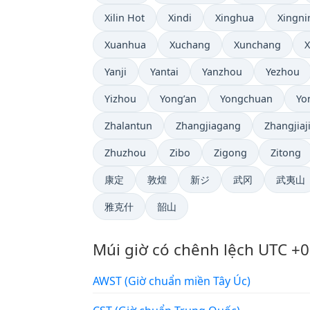
Xilin Hot
Xindi
Xinghua
Xingni
Xuanhua
Xuchang
Xunchang
Yanji
Yantai
Yanzhou
Yezhou
Yizhou
Yong’an
Yongchuan
Yo
Zhalantun
Zhangjiagang
Zhangjiaj
Zhuzhou
Zibo
Zigong
Zitong
康定
敦煌
新ジ
武冈
武夷山
雅克什
韶山
Múi giờ có chênh lệch UTC +0
AWST (Giờ chuẩn miền Tây Úc)