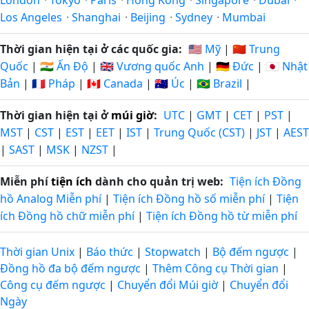
London
·
Tokyo
·
Paris
·
Hong Kong
·
Singapore
·
Dubai
·
Los Angeles
·
Shanghai
·
Beijing
·
Sydney
·
Mumbai
Thời gian hiện tại ở các quốc gia:
🇺🇸 Mỹ
|
🇨🇳 Trung
Quốc
|
🇮🇳 Ấn Độ
|
🇬🇧 Vương quốc Anh
|
🇩🇪 Đức
|
🇯🇵 Nhật
Bản
|
🇫🇷 Pháp
|
🇨🇦 Canada
|
🇦🇺 Úc
|
🇧🇷 Brazil
|
Thời gian hiện tại ở
múi giờ
:
UTC
|
GMT
|
CET
|
PST
|
MST
|
CST
|
EST
|
EET
|
IST
|
Trung Quốc (CST)
|
JST
|
AEST
|
SAST
|
MSK
|
NZST
|
Miễn phí
tiện ích
dành cho quản trị web:
Tiện ích Đồng
hồ Analog Miễn phí
|
Tiện ích Đồng hồ số miễn phí
|
Tiện
ích Đồng hồ chữ miễn phí
|
Tiện ích Đồng hồ từ miễn phí
Thời gian Unix
|
Báo thức
|
Stopwatch
|
Bộ đếm ngược
|
Đồng hồ đa bộ đếm ngược
|
Thêm Công cụ Thời gian
|
Công cụ đếm ngược
|
Chuyển đổi Múi giờ
|
Chuyển đổi
Ngày