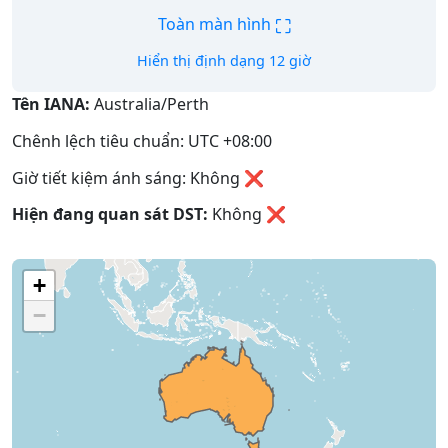
⛶
Toàn màn hình
Hiển thị định dạng 12 giờ
Tên IANA:
Australia/Perth
Chênh lệch tiêu chuẩn: UTC +08:00
Giờ tiết kiệm ánh sáng: Không ❌
Hiện đang quan sát DST:
Không
❌
+
−