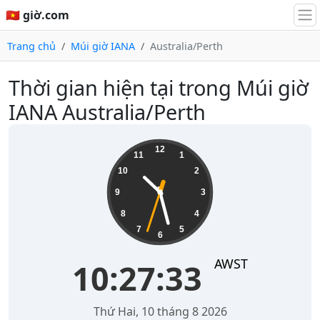
🇻🇳 giờ.com
Trang chủ
Múi giờ IANA
Australia/Perth
Thời gian hiện tại trong Múi giờ
IANA Australia/Perth
10:27:33
12
11
1
10
2
9
3
8
4
7
5
6
AWST
10:27:33
Thứ Hai, 10 tháng 8 2026