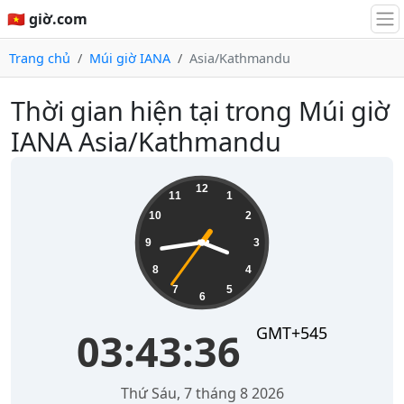
🇻🇳 giờ.com
Trang chủ
Múi giờ IANA
Asia/Kathmandu
Thời gian hiện tại trong Múi giờ
IANA Asia/Kathmandu
03:43:36
12
11
1
10
2
9
3
8
4
7
5
6
GMT+545
03:43:36
Thứ Sáu, 7 tháng 8 2026