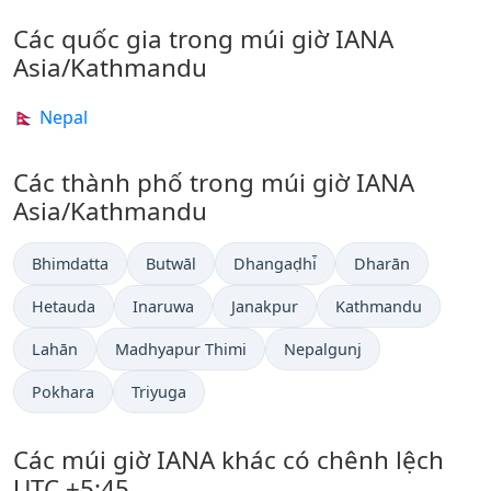
Các quốc gia trong múi giờ IANA
Asia/Kathmandu
🇳🇵 Nepal
Các thành phố trong múi giờ IANA
Asia/Kathmandu
Bhimdatta
Butwāl
Dhangaḍhi̇̄
Dharān
Hetauda
Inaruwa
Janakpur
Kathmandu
Lahān
Madhyapur Thimi
Nepalgunj
Pokhara
Triyuga
Các múi giờ IANA khác có chênh lệch
UTC +5:45