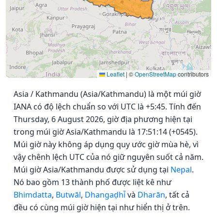
Leaflet
|
©
OpenStreetMap
contributors
Asia / Kathmandu (Asia/Kathmandu) là một múi giờ
IANA có độ lệch chuẩn so với UTC là +5:45. Tính đến
Thursday, 6 August 2026, giờ địa phương hiện tại
trong múi giờ Asia/Kathmandu là 17:51:14 (+0545).
Múi giờ này không áp dụng quy ước giờ mùa hè, vì
vậy chênh lệch UTC của nó giữ nguyên suốt cả năm.
Múi giờ Asia/Kathmandu được sử dụng tại
Nepal
.
Nó bao gồm 13 thành phố được liệt kê như
Bhimdatta
,
Butwāl
,
Dhangaḍhi̇̄
và
Dharān
, tất cả
đều có cùng múi giờ hiện tại như hiển thị ở trên.