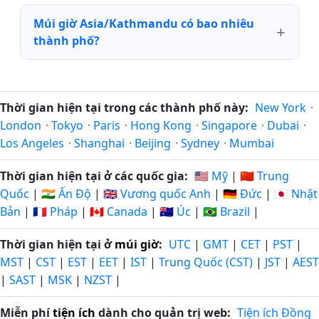
Múi giờ Asia/Kathmandu có bao nhiêu
thành phố?
Thời gian hiện tại trong các thành phố này:
New York
·
London
·
Tokyo
·
Paris
·
Hong Kong
·
Singapore
·
Dubai
·
Los Angeles
·
Shanghai
·
Beijing
·
Sydney
·
Mumbai
Thời gian hiện tại ở các quốc gia:
🇺🇸 Mỹ
|
🇨🇳 Trung
Quốc
|
🇮🇳 Ấn Độ
|
🇬🇧 Vương quốc Anh
|
🇩🇪 Đức
|
🇯🇵 Nhật
Bản
|
🇫🇷 Pháp
|
🇨🇦 Canada
|
🇦🇺 Úc
|
🇧🇷 Brazil
|
Thời gian hiện tại ở
múi giờ
:
UTC
|
GMT
|
CET
|
PST
|
MST
|
CST
|
EST
|
EET
|
IST
|
Trung Quốc (CST)
|
JST
|
AEST
|
SAST
|
MSK
|
NZST
|
Miễn phí
tiện ích
dành cho quản trị web:
Tiện ích Đồng