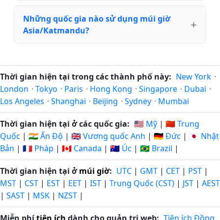
Những quốc gia nào sử dụng múi giờ
Asia/Katmandu?
Thời gian hiện tại trong các thành phố này:
New York
·
London
·
Tokyo
·
Paris
·
Hong Kong
·
Singapore
·
Dubai
·
Los Angeles
·
Shanghai
·
Beijing
·
Sydney
·
Mumbai
Thời gian hiện tại ở các quốc gia:
🇺🇸 Mỹ
|
🇨🇳 Trung
Quốc
|
🇮🇳 Ấn Độ
|
🇬🇧 Vương quốc Anh
|
🇩🇪 Đức
|
🇯🇵 Nhật
Bản
|
🇫🇷 Pháp
|
🇨🇦 Canada
|
🇦🇺 Úc
|
🇧🇷 Brazil
|
Thời gian hiện tại ở
múi giờ
:
UTC
|
GMT
|
CET
|
PST
|
MST
|
CST
|
EST
|
EET
|
IST
|
Trung Quốc (CST)
|
JST
|
AEST
|
SAST
|
MSK
|
NZST
|
Miễn phí
tiện ích
dành cho quản trị web:
Tiện ích Đồng