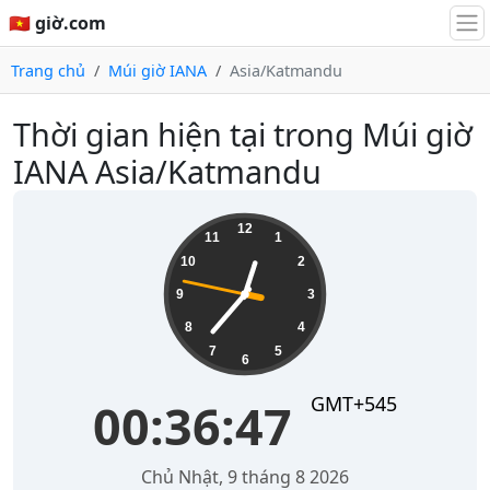
🇻🇳 giờ.com
Trang chủ
Múi giờ IANA
Asia/Katmandu
Thời gian hiện tại trong Múi giờ
IANA Asia/Katmandu
00:36:47
12
11
1
10
2
9
3
8
4
7
5
6
GMT+545
00:36:47
Chủ Nhật, 9 tháng 8 2026