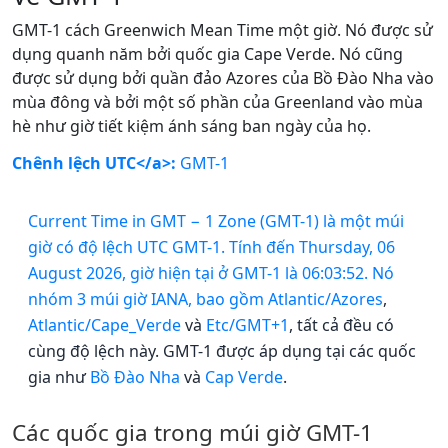
GMT-1 cách Greenwich Mean Time một giờ. Nó được sử
dụng quanh năm bởi quốc gia Cape Verde. Nó cũng
được sử dụng bởi quần đảo Azores của Bồ Đào Nha vào
mùa đông và bởi một số phần của Greenland vào mùa
hè như giờ tiết kiệm ánh sáng ban ngày của họ.
Chênh lệch UTC</a>:
GMT-1
Current Time in GMT − 1 Zone (GMT-1) là một múi
giờ có độ lệch UTC GMT-1. Tính đến Thursday, 06
August 2026, giờ hiện tại ở GMT-1 là 06:03:52. Nó
nhóm 3 múi giờ IANA, bao gồm
Atlantic/Azores
,
Atlantic/Cape_Verde
và
Etc/GMT+1
, tất cả đều có
cùng độ lệch này. GMT-1 được áp dụng tại các quốc
gia như
Bồ Đào Nha
và
Cap Verde
.
Các quốc gia trong múi giờ GMT-1