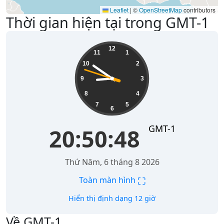
Leaflet
|
©
OpenStreetMap
contributors
Thời gian hiện tại trong GMT-1
20:50:48
12
11
1
10
2
9
3
8
4
7
5
6
GMT-1
20:50:48
Thứ Năm, 6 tháng 8 2026
⛶
Toàn màn hình
Hiển thị định dạng 12 giờ
Về GMT-1