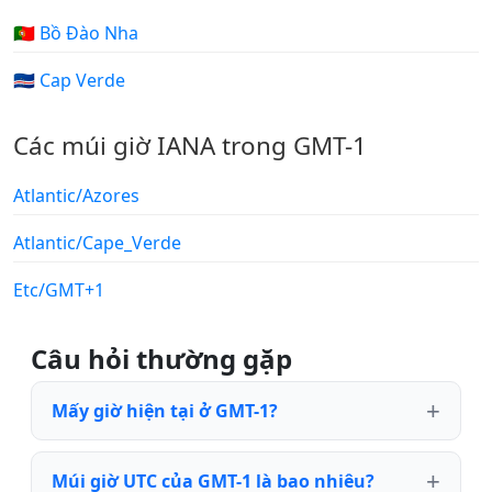
🇵🇹 Bồ Đào Nha
🇨🇻 Cap Verde
Các múi giờ IANA trong GMT-1
Atlantic/Azores
Atlantic/Cape_Verde
Etc/GMT+1
Câu hỏi thường gặp
Mấy giờ hiện tại ở GMT-1?
Múi giờ UTC của GMT-1 là bao nhiêu?