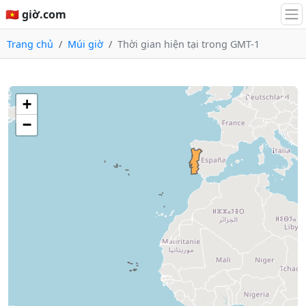
🇻🇳 giờ.com
Trang chủ
Múi giờ
Thời gian hiện tại trong GMT-1
+
−