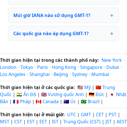
Múi giờ IANA nào sử dụng GMT-1?
Các quốc gia nào áp dụng GMT-1?
Thời gian hiện tại trong các thành phố này:
New York
·
London
·
Tokyo
·
Paris
·
Hong Kong
·
Singapore
·
Dubai
·
Los Angeles
·
Shanghai
·
Beijing
·
Sydney
·
Mumbai
Thời gian hiện tại ở các quốc gia:
🇺🇸 Mỹ
|
🇨🇳 Trung
Quốc
|
🇮🇳 Ấn Độ
|
🇬🇧 Vương quốc Anh
|
🇩🇪 Đức
|
🇯🇵 Nhật
Bản
|
🇫🇷 Pháp
|
🇨🇦 Canada
|
🇦🇺 Úc
|
🇧🇷 Brazil
|
Thời gian hiện tại ở
múi giờ
:
UTC
|
GMT
|
CET
|
PST
|
MST
|
CST
|
EST
|
EET
|
IST
|
Trung Quốc (CST)
|
JST
|
AEST