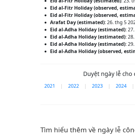
Eid al-Fitr Holiday (estimated)
:
23. t
Eid al-Fitr Holiday (observed, estim
Eid al-Fitr Holiday (observed, estim
Arafat Day (estimated)
:
26. thg 5 20
Eid al-Adha Holiday (estimated)
:
27.
Eid al-Adha Holiday (estimated)
:
28.
Eid al-Adha Holiday (estimated)
:
29.
Eid al-Adha Holiday (observed, est
Duyệt ngày lễ cho 
2021
|
2022
|
2023
|
2024
|
Tìm hiểu thêm về ngày lễ cô