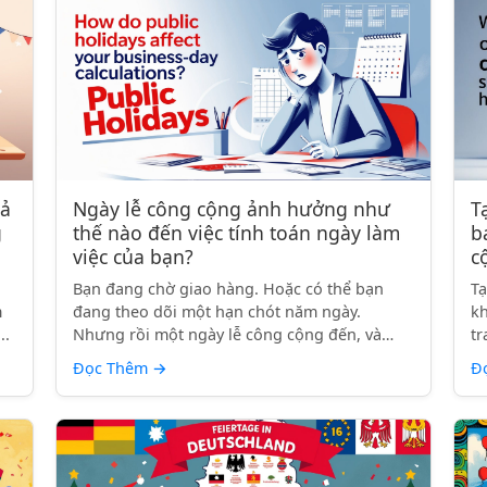
rả
Ngày lễ công cộng ảnh hưởng như
T
g
thế nào đến việc tính toán ngày làm
b
việc của bạn?
c
Bạn đang chờ giao hàng. Hoặc có thể bạn
Tạ
m
đang theo dõi một hạn chót năm ngày.
kh
..
Nhưng rồi một ngày lễ công cộng đến, và
tr
đột...
Đọc Thêm
→
Đ