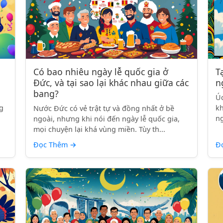
Có bao nhiêu ngày lễ quốc gia ở
T
Đức, và tại sao lại khác nhau giữa các
n
bang?
Úc
g
kh
Nước Đức có vẻ trật tự và đồng nhất ở bề
ng
ngoài, nhưng khi nói đến ngày lễ quốc gia,
mọi chuyện lại khá vùng miền. Tùy th...
Đọc Thêm
→
Đ