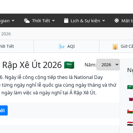
 gian
Thời Tiết
Lịch & Sự kiện
Mặt t
t 2026
🌬️
🕌
hời Tiết
AQI
Giờ C
 Rập Xê Út 2026 🇸🇦
Năm:
Ng
6. Ngày lễ công cộng tiếp theo là National Day
kê từng ngày nghỉ lễ quốc gia cùng ngày tháng và thứ
🇸
 ngày làm việc và ngày nghỉ tại Ả Rập Xê Út.
🇶
tới
🇴
🇮