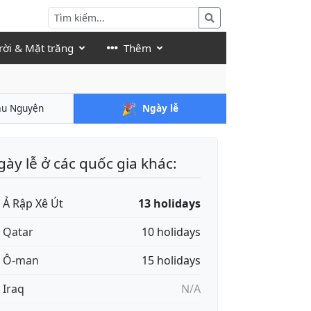
rời & Mặt trăng
Thêm
🎉
ầu Nguyện
Ngày lễ
ày lễ ở các quốc gia khác:
🇦 Ả Rập Xê Út
13 holidays
🇦 Qatar
10 holidays
🇲 Ô-man
15 holidays
 Iraq
N/A