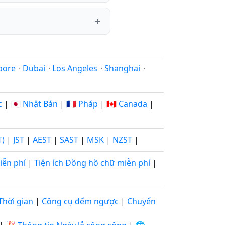
pore
·
Dubai
·
Los Angeles
·
Shanghai
·
c
|
🇯🇵 Nhật Bản
|
🇫🇷 Pháp
|
🇨🇦 Canada
|
T)
|
JST
|
AEST
|
SAST
|
MSK
|
NZST
|
iễn phí
|
Tiện ích Đồng hồ chữ miễn phí
|
Thời gian
|
Công cụ đếm ngược
|
Chuyển