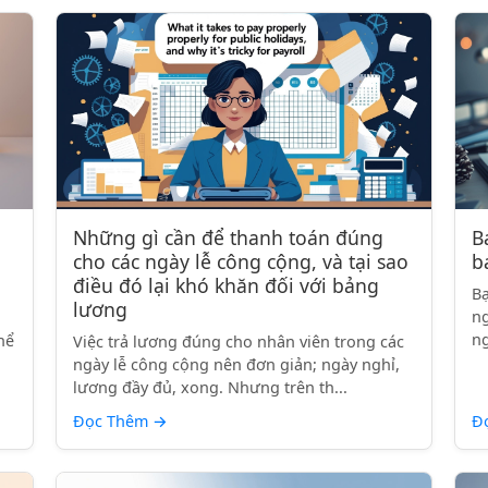
Những gì cần để thanh toán đúng
B
cho các ngày lễ công cộng, và tại sao
b
điều đó lại khó khăn đối với bảng
Bạ
lương
ng
,
ng
hể
Việc trả lương đúng cho nhân viên trong các
ngày lễ công cộng nên đơn giản; ngày nghỉ,
lương đầy đủ, xong. Nhưng trên th...
Đọc Thêm
→
Đ