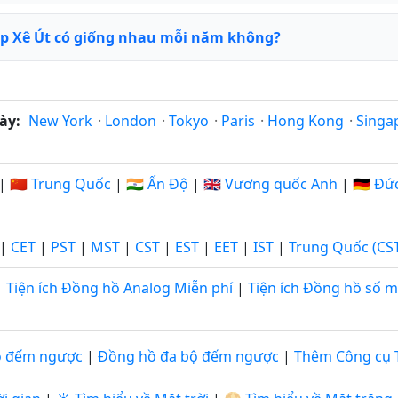
ập Xê Út có giống nhau mỗi năm không?
ày:
New York
·
London
·
Tokyo
·
Paris
·
Hong Kong
·
Singa
|
🇨🇳 Trung Quốc
|
🇮🇳 Ấn Độ
|
🇬🇧 Vương quốc Anh
|
🇩🇪 Đứ
|
CET
|
PST
|
MST
|
CST
|
EST
|
EET
|
IST
|
Trung Quốc (CS
Tiện ích Đồng hồ Analog Miễn phí
|
Tiện ích Đồng hồ số m
ộ đếm ngược
|
Đồng hồ đa bộ đếm ngược
|
Thêm Công cụ 