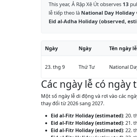
This year, Ả Rập Xê Út observes
13
pub
lễ tiếp theo là
National Day Holiday
Eid al-Adha Holiday (observed, est
Ngày
Ngày
Tên ngày lễ
23. thg 9
Thứ Tư
National Da
Các ngày lễ có ngày t
Một số ngày lễ di động và rơi vào các ng
thay đổi từ 2026 sang 2027.
Eid al-Fitr Holiday (estimated)
:
20. t
Eid al-Fitr Holiday (estimated)
:
21. t
Eid al-Fitr Holiday (estimated)
:
22. t