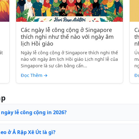
Các ngày lễ công cộng ở Singapore
C
thích nghi như thế nào với ngày âm
t
lịch Hồi giáo
n
ất
Ngày lễ công cộng ở Singapore thích nghi thế
Úc
nào với ngày âm lịch Hồi giáo Lịch nghỉ lễ của
má
Singapore là sự cân bằng cẩn...
ng
Đọc Thêm
→
Đ
ặp
 ngày lễ công cộng in 2026?
eo ở Ả Rập Xê Út là gì?