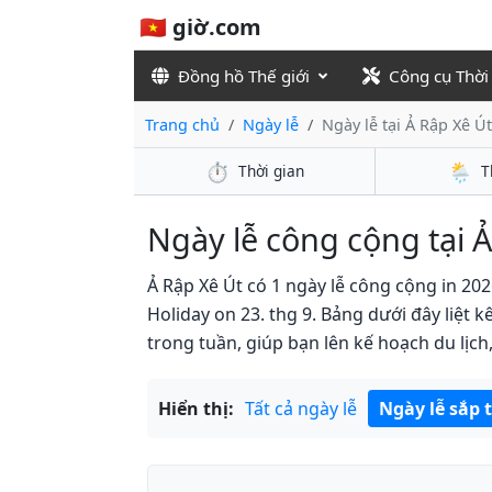
🇻🇳 giờ.com
Đồng hồ Thế giới
Công cụ Thời
Trang chủ
Ngày lễ
Ngày lễ tại Ả Rập Xê Ú
⏱️
🌦️
Thời gian
T
Ngày lễ công cộng tại Ả
Ả Rập Xê Út có 1 ngày lễ công cộng in 202
Holiday on 23. thg 9. Bảng dưới đây liệt 
trong tuần, giúp bạn lên kế hoạch du lịch,
Hiển thị:
Tất cả ngày lễ
Ngày lễ sắp 