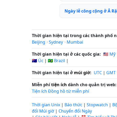
Ngày lễ công cộng ở Ả R
Thời gian hiện tại trong các thành phố n
Beijing
·
Sydney
·
Mumbai
Thời gian hiện tại ở các quốc gia:
🇺🇸 Mỹ
🇦🇺 Úc
|
🇧🇷 Brazil
|
Thời gian hiện tại ở
múi giờ
:
UTC
|
GMT
Miễn phí
tiện ích
dành cho quản trị web:
Tiện ích Đồng hồ từ miễn phí
Thời gian Unix
|
Báo thức
|
Stopwatch
|
B
đổi Múi giờ
|
Chuyển đổi Ngày