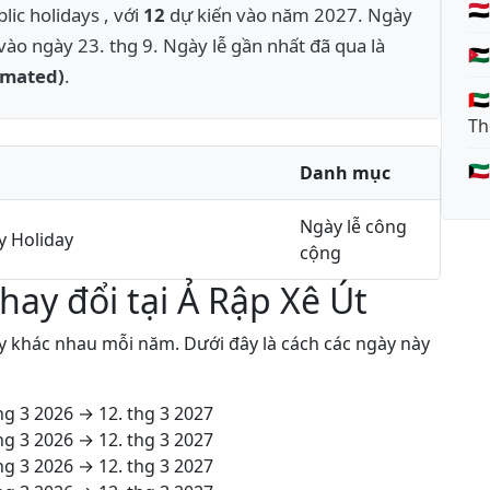
🇾
lic holidays , với
12
dự kiến vào năm 2027. Ngày
vào ngày 23. thg 9. Ngày lễ gần nhất đã qua là
🇯
imated)
.
🇦
Th
🇰
Danh mục
Ngày lễ công
y Holiday
cộng
hay đổi tại Ả Rập Xê Út
ày khác nhau mỗi năm. Dưới đây là cách các ngày này
hg 3 2026
→
12. thg 3 2027
hg 3 2026
→
12. thg 3 2027
hg 3 2026
→
12. thg 3 2027