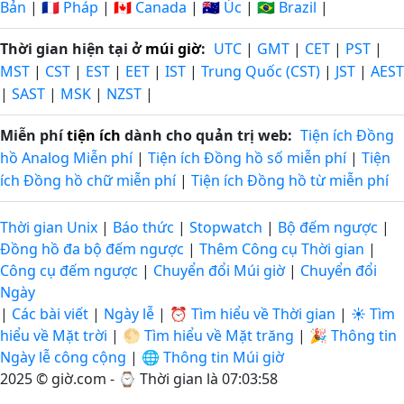
Bản
|
🇫🇷 Pháp
|
🇨🇦 Canada
|
🇦🇺 Úc
|
🇧🇷 Brazil
|
Thời gian hiện tại ở
múi giờ
:
UTC
|
GMT
|
CET
|
PST
|
MST
|
CST
|
EST
|
EET
|
IST
|
Trung Quốc (CST)
|
JST
|
AEST
|
SAST
|
MSK
|
NZST
|
Miễn phí
tiện ích
dành cho quản trị web:
Tiện ích Đồng
hồ Analog Miễn phí
|
Tiện ích Đồng hồ số miễn phí
|
Tiện
ích Đồng hồ chữ miễn phí
|
Tiện ích Đồng hồ từ miễn phí
Thời gian Unix
|
Báo thức
|
Stopwatch
|
Bộ đếm ngược
|
Đồng hồ đa bộ đếm ngược
|
Thêm Công cụ Thời gian
|
Công cụ đếm ngược
|
Chuyển đổi Múi giờ
|
Chuyển đổi
Ngày
|
Các bài viết
|
Ngày lễ
|
⏰ Tìm hiểu về Thời gian
|
☀️ Tìm
hiểu về Mặt trời
|
🌕 Tìm hiểu về Mặt trăng
|
🎉 Thông tin
Ngày lễ công cộng
|
🌐 Thông tin Múi giờ
2025 © giờ.com - ⌚
Thời gian là 07:03:59