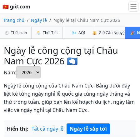
🇻🇳 giờ.com
Trang chủ
Ngày lễ
Ngày lễ tại Châu Nam Cực 2026
⏱️
Thời gian
🌦️
Thời Tiết
🌬️
AQI
🕌
Giờ Cầu Nguyện
🎉
N
Ngày lễ công cộng tại Châu
Nam Cực 2026 🇦🇶
Năm:
Ngày lễ công cộng của Châu Nam Cực. Bảng dưới đây
liệt kê từng ngày nghỉ lễ quốc gia cùng ngày tháng và
thứ trong tuần, giúp bạn lên kế hoạch du lịch, ngày làm
việc và ngày nghỉ tại Châu Nam Cực.
Hiển thị:
Tất cả ngày lễ
Ngày lễ sắp tới