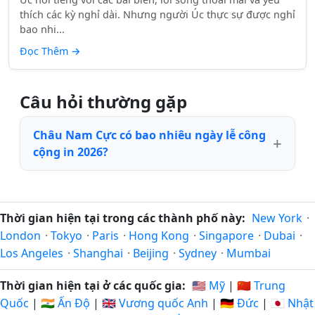
thích các kỳ nghỉ dài. Nhưng người Úc thực sự được nghỉ
bao nhi...
Đọc Thêm
→
Câu hỏi thường gặp
Châu Nam Cực có bao nhiêu ngày lễ công
cộng in 2026?
Thời gian hiện tại trong các thành phố này:
New York
·
London
·
Tokyo
·
Paris
·
Hong Kong
·
Singapore
·
Dubai
·
Los Angeles
·
Shanghai
·
Beijing
·
Sydney
·
Mumbai
Thời gian hiện tại ở các quốc gia:
🇺🇸 Mỹ
|
🇨🇳 Trung
Quốc
|
🇮🇳 Ấn Độ
|
🇬🇧 Vương quốc Anh
|
🇩🇪 Đức
|
🇯🇵 Nhật