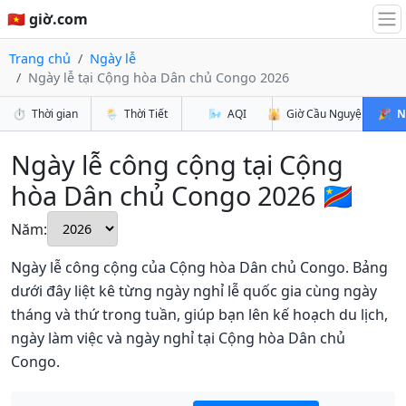
🇻🇳 giờ.com
Trang chủ
Ngày lễ
Ngày lễ tại Cộng hòa Dân chủ Congo 2026
⏱️
Thời gian
🌦️
Thời Tiết
🌬️
AQI
🕌
Giờ Cầu Nguyện
🎉
N
Ngày lễ công cộng tại Cộng
hòa Dân chủ Congo 2026 🇨🇩
Năm:
Ngày lễ công cộng của Cộng hòa Dân chủ Congo. Bảng
dưới đây liệt kê từng ngày nghỉ lễ quốc gia cùng ngày
tháng và thứ trong tuần, giúp bạn lên kế hoạch du lịch,
ngày làm việc và ngày nghỉ tại Cộng hòa Dân chủ
Congo.