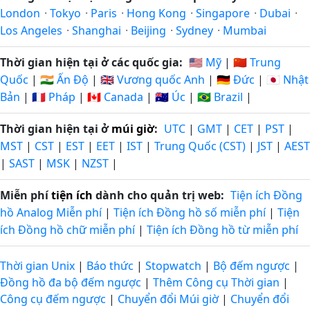
London
·
Tokyo
·
Paris
·
Hong Kong
·
Singapore
·
Dubai
·
Los Angeles
·
Shanghai
·
Beijing
·
Sydney
·
Mumbai
Thời gian hiện tại ở các quốc gia:
🇺🇸 Mỹ
|
🇨🇳 Trung
Quốc
|
🇮🇳 Ấn Độ
|
🇬🇧 Vương quốc Anh
|
🇩🇪 Đức
|
🇯🇵 Nhật
Bản
|
🇫🇷 Pháp
|
🇨🇦 Canada
|
🇦🇺 Úc
|
🇧🇷 Brazil
|
Thời gian hiện tại ở
múi giờ
:
UTC
|
GMT
|
CET
|
PST
|
MST
|
CST
|
EST
|
EET
|
IST
|
Trung Quốc (CST)
|
JST
|
AEST
|
SAST
|
MSK
|
NZST
|
Miễn phí
tiện ích
dành cho quản trị web:
Tiện ích Đồng
hồ Analog Miễn phí
|
Tiện ích Đồng hồ số miễn phí
|
Tiện
ích Đồng hồ chữ miễn phí
|
Tiện ích Đồng hồ từ miễn phí
Thời gian Unix
|
Báo thức
|
Stopwatch
|
Bộ đếm ngược
|
Đồng hồ đa bộ đếm ngược
|
Thêm Công cụ Thời gian
|
Công cụ đếm ngược
|
Chuyển đổi Múi giờ
|
Chuyển đổi