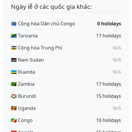
Ngày lễ ở các quốc gia khác:
🇨🇩 Cộng hòa Dân chủ Congo
0 holidays
🇹🇿 Tanzania
17 holidays
🇨🇫 Cộng hòa Trung Phi
N/A
🇸🇸 Nam Sudan
N/A
🇷🇼 Ruanda
N/A
🇿🇲 Zambia
17 holidays
🇧🇮 Burundi
15 holidays
🇺🇬 Uganda
N/A
🇨🇬 Congo
10 holidays