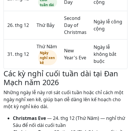
Day
cộng
tuần dài
Second
Ngày lễ công
26. thg 12
Thứ Bảy
Day of
cộng
Christmas
Thứ Năm
Ngày lễ
New
Ngày
31. thg 12
không bắt
Year's Eve
nghỉ xen
buộc
kẽ
Các kỳ nghỉ cuối tuần dài tại Đan
Mạch năm 2026
Những ngày lễ này rơi sát cuối tuần hoặc chỉ cách một
ngày nghỉ xen kẽ, giúp bạn dễ dàng lên kế hoạch cho
một kỳ nghỉ kéo dài.
Christmas Eve
—
24. thg 12
(Thứ Năm) — nghỉ thứ
Sáu để nối dài cuối tuần