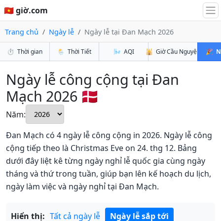
🇻🇳 giờ.com
Trang chủ
Ngày lễ
Ngày lễ tại Đan Mạch 2026
⏱️
Thời gian
🌦️
Thời Tiết
🌬️
AQI
🕌
Giờ Cầu Nguyện
🎉
N
Ngày lễ công cộng tại Đan
Mạch 2026 🇩🇰
Năm:
Đan Mạch có 4 ngày lễ công cộng in 2026. Ngày lễ công
cộng tiếp theo là Christmas Eve on 24. thg 12. Bảng
dưới đây liệt kê từng ngày nghỉ lễ quốc gia cùng ngày
tháng và thứ trong tuần, giúp bạn lên kế hoạch du lịch,
ngày làm việc và ngày nghỉ tại Đan Mạch.
Hiển thị:
Tất cả ngày lễ
Ngày lễ sắp tới