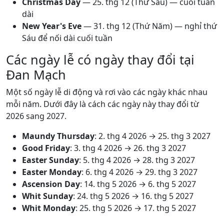
Christmas Day
—
25. thg 12
(Thứ Sáu) — cuối tuần
dài
New Year's Eve
—
31. thg 12
(Thứ Năm) — nghỉ thứ
Sáu để nối dài cuối tuần
Các ngày lễ có ngày thay đổi tại
Đan Mạch
Một số ngày lễ di động và rơi vào các ngày khác nhau
mỗi năm. Dưới đây là cách các ngày này thay đổi từ
2026 sang 2027.
Maundy Thursday
:
2. thg 4 2026
→
25. thg 3 2027
Good Friday
:
3. thg 4 2026
→
26. thg 3 2027
Easter Sunday
:
5. thg 4 2026
→
28. thg 3 2027
Easter Monday
:
6. thg 4 2026
→
29. thg 3 2027
Ascension Day
:
14. thg 5 2026
→
6. thg 5 2027
Whit Sunday
:
24. thg 5 2026
→
16. thg 5 2027
Whit Monday
:
25. thg 5 2026
→
17. thg 5 2027