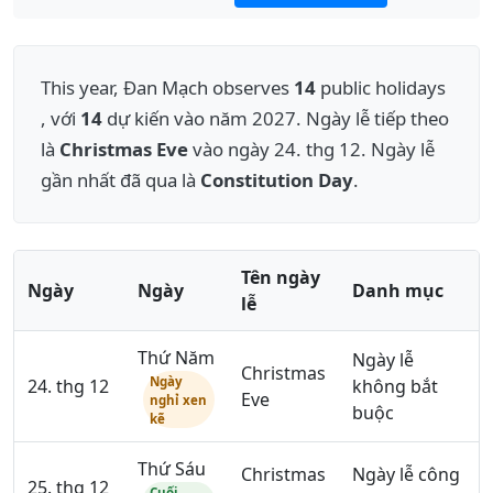
This year, Đan Mạch observes
14
public holidays
, với
14
dự kiến vào năm 2027. Ngày lễ tiếp theo
là
Christmas Eve
vào ngày 24. thg 12. Ngày lễ
gần nhất đã qua là
Constitution Day
.
Tên ngày
Ngày
Ngày
Danh mục
lễ
Thứ Năm
Ngày lễ
Christmas
Ngày
24. thg 12
không bắt
Eve
nghỉ xen
buộc
kẽ
Thứ Sáu
Christmas
Ngày lễ công
25. thg 12
Cuối