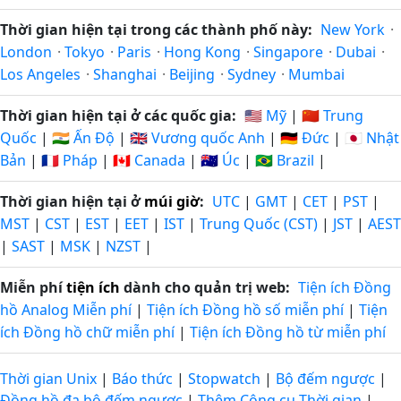
Thời gian hiện tại trong các thành phố này:
New York
·
London
·
Tokyo
·
Paris
·
Hong Kong
·
Singapore
·
Dubai
·
Los Angeles
·
Shanghai
·
Beijing
·
Sydney
·
Mumbai
Thời gian hiện tại ở các quốc gia:
🇺🇸 Mỹ
|
🇨🇳 Trung
Quốc
|
🇮🇳 Ấn Độ
|
🇬🇧 Vương quốc Anh
|
🇩🇪 Đức
|
🇯🇵 Nhật
Bản
|
🇫🇷 Pháp
|
🇨🇦 Canada
|
🇦🇺 Úc
|
🇧🇷 Brazil
|
Thời gian hiện tại ở
múi giờ
:
UTC
|
GMT
|
CET
|
PST
|
MST
|
CST
|
EST
|
EET
|
IST
|
Trung Quốc (CST)
|
JST
|
AEST
|
SAST
|
MSK
|
NZST
|
Miễn phí
tiện ích
dành cho quản trị web:
Tiện ích Đồng
hồ Analog Miễn phí
|
Tiện ích Đồng hồ số miễn phí
|
Tiện
ích Đồng hồ chữ miễn phí
|
Tiện ích Đồng hồ từ miễn phí
Thời gian Unix
|
Báo thức
|
Stopwatch
|
Bộ đếm ngược
|
Đồng hồ đa bộ đếm ngược
|
Thêm Công cụ Thời gian
|