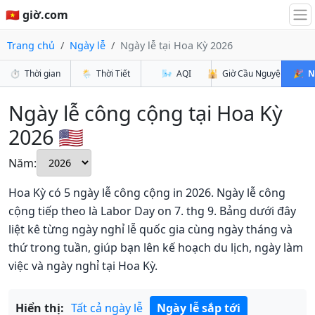
🇻🇳 giờ.com
Trang chủ
Ngày lễ
Ngày lễ tại Hoa Kỳ 2026
⏱️
Thời gian
🌦️
Thời Tiết
🌬️
AQI
🕌
Giờ Cầu Nguyện
🎉
N
Ngày lễ công cộng tại Hoa Kỳ
2026 🇺🇸
Năm:
Hoa Kỳ có 5 ngày lễ công cộng in 2026. Ngày lễ công
cộng tiếp theo là Labor Day on 7. thg 9. Bảng dưới đây
liệt kê từng ngày nghỉ lễ quốc gia cùng ngày tháng và
thứ trong tuần, giúp bạn lên kế hoạch du lịch, ngày làm
việc và ngày nghỉ tại Hoa Kỳ.
Hiển thị:
Tất cả ngày lễ
Ngày lễ sắp tới