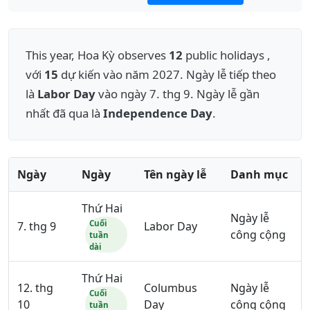
This year, Hoa Kỳ observes
12
public holidays ,
với
15
dự kiến vào năm 2027. Ngày lễ tiếp theo
là
Labor Day
vào ngày 7. thg 9. Ngày lễ gần
nhất đã qua là
Independence Day
.
Ngày
Ngày
Tên ngày lễ
Danh mục
Thứ Hai
Ngày lễ
Cuối
7. thg 9
Labor Day
công cộng
tuần
dài
Thứ Hai
12. thg
Columbus
Ngày lễ
Cuối
10
Day
công cộng
tuần