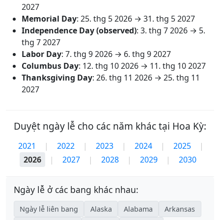
2027
Memorial Day
:
25. thg 5 2026
→
31. thg 5 2027
Independence Day (observed)
:
3. thg 7 2026
→
5.
thg 7 2027
Labor Day
:
7. thg 9 2026
→
6. thg 9 2027
Columbus Day
:
12. thg 10 2026
→
11. thg 10 2027
Thanksgiving Day
:
26. thg 11 2026
→
25. thg 11
2027
Duyệt ngày lễ cho các năm khác tại Hoa Kỳ:
2021
|
2022
|
2023
|
2024
|
2025
|
2026
|
2027
|
2028
|
2029
|
2030
Ngày lễ ở các bang khác nhau:
Ngày lễ liên bang
Alaska
Alabama
Arkansas