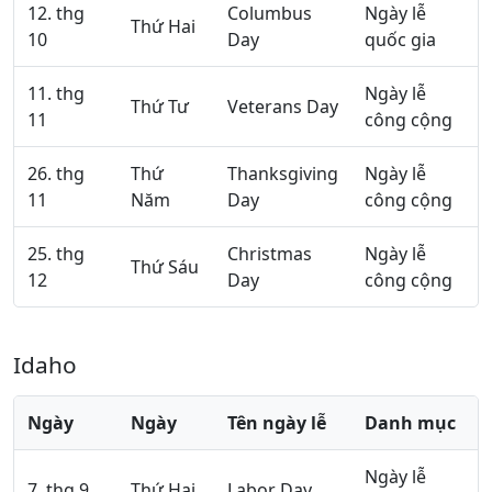
12. thg
Columbus
Ngày lễ
Thứ Hai
10
Day
quốc gia
11. thg
Ngày lễ
Thứ Tư
Veterans Day
11
công cộng
26. thg
Thứ
Thanksgiving
Ngày lễ
11
Năm
Day
công cộng
25. thg
Christmas
Ngày lễ
Thứ Sáu
12
Day
công cộng
Idaho
Ngày
Ngày
Tên ngày lễ
Danh mục
Ngày lễ
7. thg 9
Thứ Hai
Labor Day