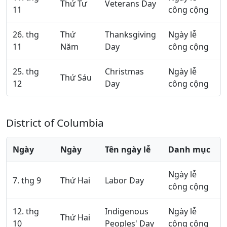
Thứ Tư
Veterans Day
11
công cộng
26. thg
Thứ
Thanksgiving
Ngày lễ
11
Năm
Day
công cộng
25. thg
Christmas
Ngày lễ
Thứ Sáu
12
Day
công cộng
District of Columbia
Ngày
Ngày
Tên ngày lễ
Danh mục
Ngày lễ
7. thg 9
Thứ Hai
Labor Day
công cộng
12. thg
Indigenous
Ngày lễ
Thứ Hai
10
Peoples' Day
công cộng