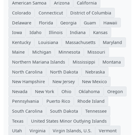
American Samoa
Arizona
California
Colorado
Connecticut
District of Columbia
Delaware
Florida
Georgia
Guam
Hawaii
Iowa
Idaho
Illinois
Indiana
Kansas
Kentucky
Louisiana
Massachusetts
Maryland
Maine
Michigan
Minnesota
Missouri
Northern Mariana Islands
Mississippi
Montana
North Carolina
North Dakota
Nebraska
New Hampshire
New Jersey
New Mexico
Nevada
New York
Ohio
Oklahoma
Oregon
Pennsylvania
Puerto Rico
Rhode Island
South Carolina
South Dakota
Tennessee
Texas
United States Minor Outlying Islands
Utah
Virginia
Virgin Islands, U.S.
Vermont