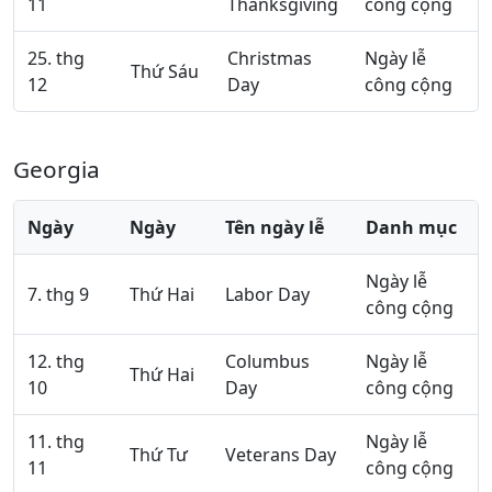
11
Thanksgiving
công cộng
25. thg
Christmas
Ngày lễ
Thứ Sáu
12
Day
công cộng
Georgia
Ngày
Ngày
Tên ngày lễ
Danh mục
Ngày lễ
7. thg 9
Thứ Hai
Labor Day
công cộng
12. thg
Columbus
Ngày lễ
Thứ Hai
10
Day
công cộng
11. thg
Ngày lễ
Thứ Tư
Veterans Day
11
công cộng