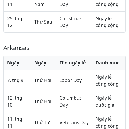
11
Năm
Day
công cộng
25. thg
Christmas
Ngày lễ
Thứ Sáu
12
Day
công cộng
Arkansas
Ngày
Ngày
Tên ngày lễ
Danh mục
Ngày lễ
7. thg 9
Thứ Hai
Labor Day
công cộng
12. thg
Columbus
Ngày lễ
Thứ Hai
10
Day
quốc gia
11. thg
Ngày lễ
Thứ Tư
Veterans Day
11
công cộng