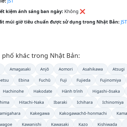
iờ:
JST
iết kiệm ánh sáng ban ngày:
Không
❌
tắt múi giờ tiêu chuẩn được sử dụng trong Nhật Bản:
JST
nh phố khác trong Nhật Bản:
Amagasaki
Anjō
Aomori
Asahikawa
Atsugi
betsu
Ebina
Fuchū
Fuji
Fujieda
Fujinomiya
Hachinohe
Hakodate
Hành trình
Higashi-ōsaka
shima
Hitachi-Naka
Ibaraki
Ichihara
Ichinomiya
amigahara
Kakegawa
Kakogawachō-honmachi
Kama
wagoe
Kawanishi
Kawasaki
Kazo
Kishiwada