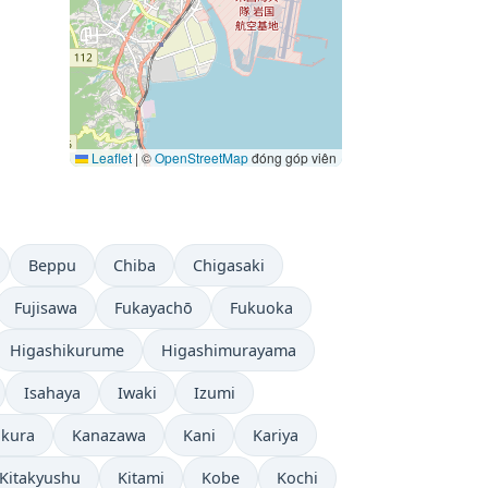
Leaflet
|
©
OpenStreetMap
đóng góp viên
Beppu
Chiba
Chigasaki
Fujisawa
Fukayachō
Fukuoka
Higashikurume
Higashimurayama
Isahaya
Iwaki
Izumi
kura
Kanazawa
Kani
Kariya
Kitakyushu
Kitami
Kobe
Kochi