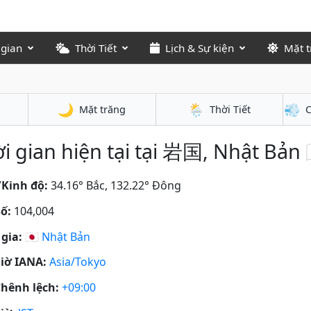
 gian
Thời Tiết
Lịch & Sự kiện
Mặt t
🌙
🌦️
💨
Mặt trăng
Thời Tiết
C
i gian hiện tại tại 岩国, Nhật Bản 
/Kinh độ:
34.16° Bắc, 132.22° Đông
ố:
104,004
gia:
🇯🇵
Nhật Bản
iờ IANA:
Asia/Tokyo
hênh lệch:
+09:00