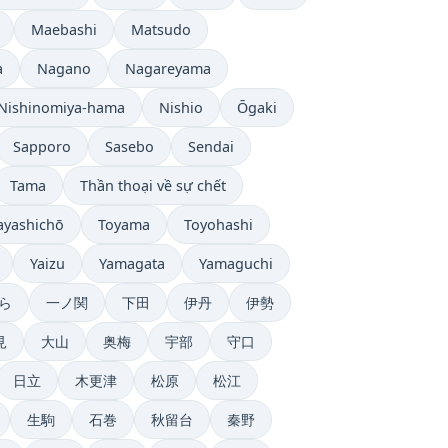
Maebashi
Matsudo
a
Nagano
Nagareyama
Nishinomiya-hama
Nishio
Ōgaki
Sapporo
Sasebo
Sendai
Tama
Thần thoại về sự chết
ayashichō
Toyama
Toyohashi
Yaizu
Yamagata
Yamaguchi
ら
一ノ関
下田
伊丹
伊勢
見
大山
奥梅
宇部
守口
日立
木更津
松原
松江
生駒
石巻
秋留台
秦野