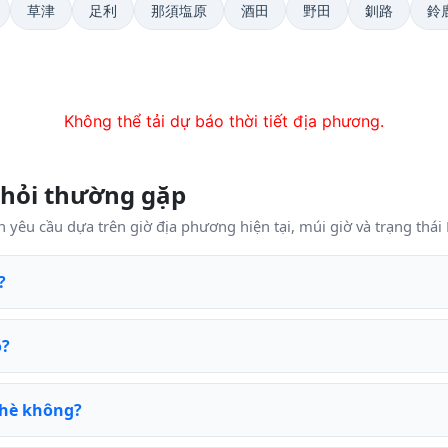
草津
足利
那須塩原
酒田
野田
釧路
鈴
Không thể tải dự báo thời tiết địa phương.
 hỏi thường gặp
n yêu cầu dựa trên giờ địa phương hiện tại, múi giờ và trạng thá
?
o?
hè không?