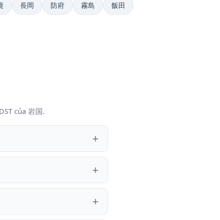
鹿
長岡
防府
霧島
飯田
i DST của 岩国.