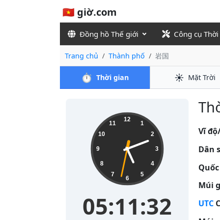
🇻🇳 giờ.com
Đồng hồ Thế giới
Công cụ Thời
Trang chủ
Thành phố
岩国
⏱️
☀️
Thời gian
Mặt Trời
Thờ
05:11:32
12
11
1
Vĩ độ
10
2
Dân s
9
3
8
4
Quốc 
7
5
6
Múi g
05:11:32
UTC
C