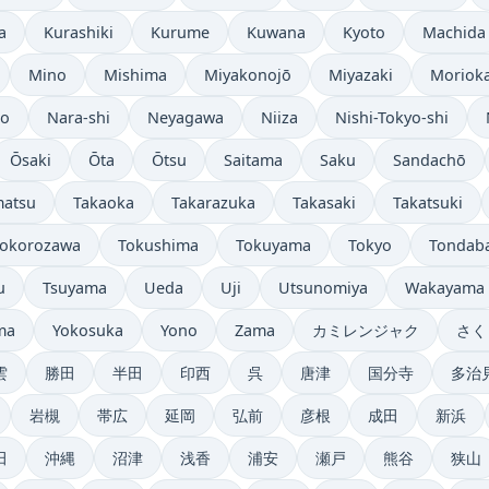
a
Kurashiki
Kurume
Kuwana
Kyoto
Machida
Mino
Mishima
Miyakonojō
Miyazaki
Moriok
no
Nara-shi
Neyagawa
Niiza
Nishi-Tokyo-shi
Ōsaki
Ōta
Ōtsu
Saitama
Saku
Sandachō
matsu
Takaoka
Takarazuka
Takasaki
Takatsuki
Tokorozawa
Tokushima
Tokuyama
Tokyo
Tondab
u
Tsuyama
Ueda
Uji
Utsunomiya
Wakayama
ma
Yokosuka
Yono
Zama
カミレンジャク
さく
雲
勝田
半田
印西
呉
唐津
国分寺
多治
岩槻
帯広
延岡
弘前
彦根
成田
新浜
田
沖縄
沼津
浅香
浦安
瀬戸
熊谷
狭山