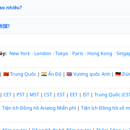
ao nhiêu?
 岩国?
ày:
New York
·
London
·
Tokyo
·
Paris
·
Hong Kong
·
Singa
|
🇨🇳 Trung Quốc
|
🇮🇳 Ấn Độ
|
🇬🇧 Vương quốc Anh
|
🇩🇪 Đứ
|
CET
|
PST
|
MST
|
CST
|
EST
|
EET
|
IST
|
Trung Quốc (CS
Tiện ích Đồng hồ Analog Miễn phí
|
Tiện ích Đồng hồ số m