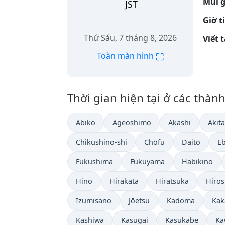
Múi g
JST
Giờ t
Thứ Sáu, 7 tháng 8, 2026
Viết 
⛶
Toàn màn hình
Thời gian hiện tại ở các thà
Abiko
Ageoshimo
Akashi
Akita
Chikushino-shi
Chōfu
Daitō
E
Fukushima
Fukuyama
Habikino
Hino
Hirakata
Hiratsuka
Hiro
Izumisano
Jōetsu
Kadoma
Kak
Kashiwa
Kasugai
Kasukabe
Ka