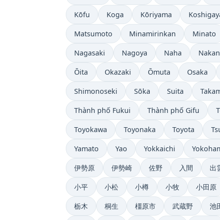
Kōfu
Koga
Kōriyama
Koshigay
Matsumoto
Minamirinkan
Minato
Nagasaki
Nagoya
Naha
Naka
Ōita
Okazaki
Ōmuta
Osaka
Shimonoseki
Sōka
Suita
Taka
Thành phố Fukui
Thành phố Gifu
Toyokawa
Toyonaka
Toyota
Ts
Yamato
Yao
Yokkaichi
Yokoha
伊勢原
伊勢崎
佐野
入間
出
小平
小松
小樽
小牧
小田原
栃木
桐生
橿原市
武蔵野
池