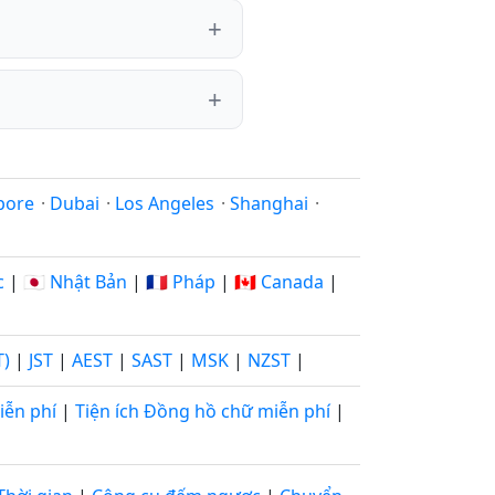
pore
·
Dubai
·
Los Angeles
·
Shanghai
·
c
|
🇯🇵 Nhật Bản
|
🇫🇷 Pháp
|
🇨🇦 Canada
|
T)
|
JST
|
AEST
|
SAST
|
MSK
|
NZST
|
iễn phí
|
Tiện ích Đồng hồ chữ miễn phí
|