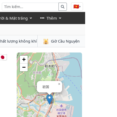
🇻🇳
▾
rời & Mặt trăng
Thêm
🕌
hất lượng không khí
Giờ Cầu Nguyện
🇵
+
−
×
岩国