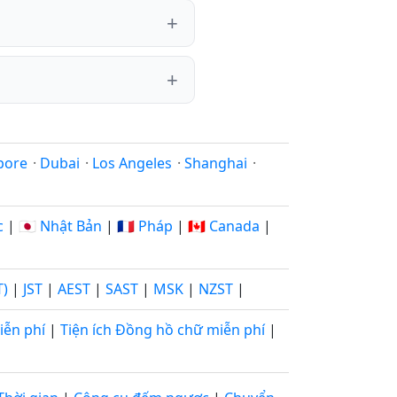
pore
·
Dubai
·
Los Angeles
·
Shanghai
·
c
|
🇯🇵 Nhật Bản
|
🇫🇷 Pháp
|
🇨🇦 Canada
|
T)
|
JST
|
AEST
|
SAST
|
MSK
|
NZST
|
iễn phí
|
Tiện ích Đồng hồ chữ miễn phí
|