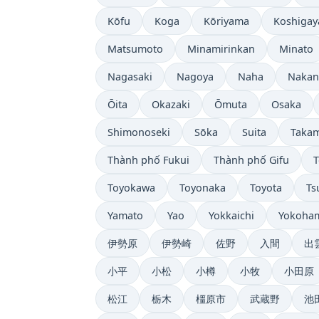
Kōfu
Koga
Kōriyama
Koshigay
Matsumoto
Minamirinkan
Minato
Nagasaki
Nagoya
Naha
Naka
Ōita
Okazaki
Ōmuta
Osaka
Shimonoseki
Sōka
Suita
Taka
Thành phố Fukui
Thành phố Gifu
Toyokawa
Toyonaka
Toyota
Ts
Yamato
Yao
Yokkaichi
Yokoha
伊勢原
伊勢崎
佐野
入間
出
小平
小松
小樽
小牧
小田原
松江
栃木
橿原市
武蔵野
池