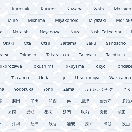
a
Kurashiki
Kurume
Kuwana
Kyoto
Machida
Mino
Mishima
Miyakonojō
Miyazaki
Moriok
no
Nara-shi
Neyagawa
Niiza
Nishi-Tokyo-shi
Ōsaki
Ōta
Ōtsu
Saitama
Saku
Sandachō
matsu
Takaoka
Takarazuka
Takasaki
Takatsuki
Tokorozawa
Tokushima
Tokuyama
Tokyo
Tondab
u
Tsuyama
Ueda
Uji
Utsunomiya
Wakayama
ma
Yokosuka
Yono
Zama
カミレンジャク
さく
雲
勝田
半田
印西
呉
唐津
国分寺
多治
岩国
岩槻
帯広
延岡
弘前
彦根
成田
田
沖縄
沼津
浅香
浦安
瀬戸
熊谷
狭山