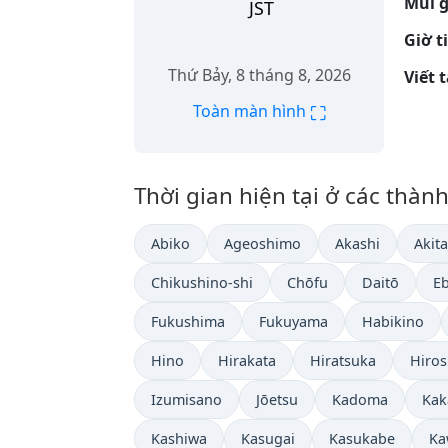
Múi g
JST
Giờ t
Thứ Bảy, 8 tháng 8, 2026
Viết 
⛶
Toàn màn hình
Thời gian hiện tại ở các thà
Abiko
Ageoshimo
Akashi
Akita
Chikushino-shi
Chōfu
Daitō
E
Fukushima
Fukuyama
Habikino
Hino
Hirakata
Hiratsuka
Hiro
Izumisano
Jōetsu
Kadoma
Kak
Kashiwa
Kasugai
Kasukabe
Ka