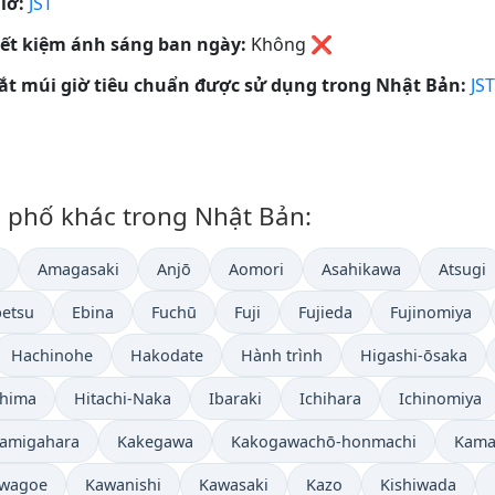
iờ:
JST
iết kiệm ánh sáng ban ngày:
Không
❌
tắt múi giờ tiêu chuẩn được sử dụng trong Nhật Bản:
JST
nh phố khác trong Nhật Bản:
Amagasaki
Anjō
Aomori
Asahikawa
Atsugi
betsu
Ebina
Fuchū
Fuji
Fujieda
Fujinomiya
Hachinohe
Hakodate
Hành trình
Higashi-ōsaka
shima
Hitachi-Naka
Ibaraki
Ichihara
Ichinomiya
amigahara
Kakegawa
Kakogawachō-honmachi
Kama
wagoe
Kawanishi
Kawasaki
Kazo
Kishiwada