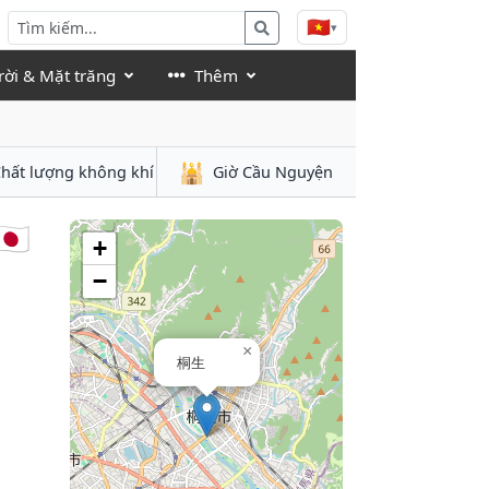
🇻🇳
▾
rời & Mặt trăng
Thêm
🕌
hất lượng không khí
Giờ Cầu Nguyện
🇵
+
−
×
桐生