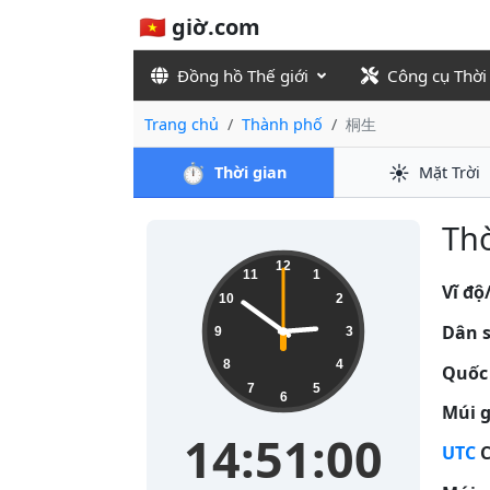
🇻🇳 giờ.com
Đồng hồ Thế giới
Công cụ Thời
Trang chủ
Thành phố
桐生
⏱️
☀️
Thời gian
Mặt Trời
Thờ
14:51:00
12
11
1
Vĩ độ
10
2
Dân s
9
3
8
4
Quốc 
7
5
6
Múi g
14:51:00
UTC
C