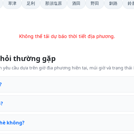
草津
足利
那須塩原
酒田
野田
釧路
鈴
Không thể tải dự báo thời tiết địa phương.
 hỏi thường gặp
n yêu cầu dựa trên giờ địa phương hiện tại, múi giờ và trạng thá
?
o?
hè không?