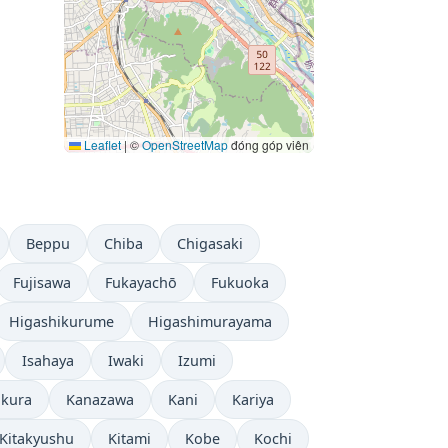
Leaflet
|
©
OpenStreetMap
đóng góp viên
Beppu
Chiba
Chigasaki
Fujisawa
Fukayachō
Fukuoka
Higashikurume
Higashimurayama
Isahaya
Iwaki
Izumi
kura
Kanazawa
Kani
Kariya
Kitakyushu
Kitami
Kobe
Kochi