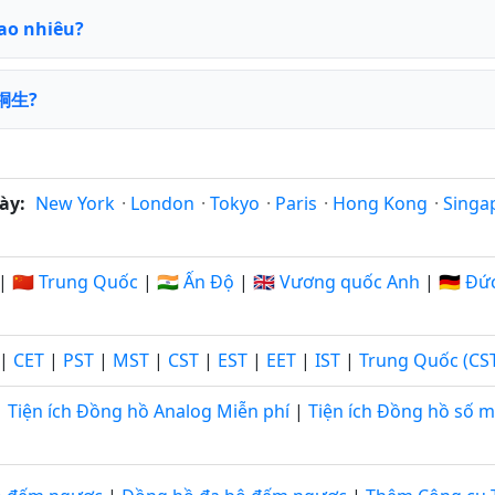
ao nhiêu?
 桐生?
ày:
New York
·
London
·
Tokyo
·
Paris
·
Hong Kong
·
Singa
|
🇨🇳 Trung Quốc
|
🇮🇳 Ấn Độ
|
🇬🇧 Vương quốc Anh
|
🇩🇪 Đứ
|
CET
|
PST
|
MST
|
CST
|
EST
|
EET
|
IST
|
Trung Quốc (CS
Tiện ích Đồng hồ Analog Miễn phí
|
Tiện ích Đồng hồ số m