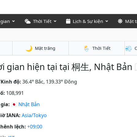
 gian
Thời Tiết
Lịch & Sự kiện
Mặt t
🌙
🌦️
💨
Mặt trăng
Thời Tiết
C
i gian hiện tại tại 桐生, Nhật Bản 
/Kinh độ:
36.4° Bắc, 139.33° Đông
ố:
108,991
gia:
🇯🇵
Nhật Bản
iờ IANA:
Asia/Tokyo
hênh lệch:
+09:00