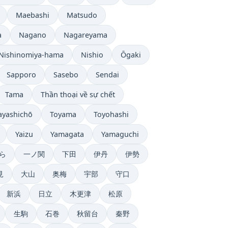
Maebashi
Matsudo
a
Nagano
Nagareyama
Nishinomiya-hama
Nishio
Ōgaki
Sapporo
Sasebo
Sendai
Tama
Thần thoại về sự chết
ayashichō
Toyama
Toyohashi
Yaizu
Yamagata
Yamaguchi
ら
一ノ関
下田
伊丹
伊勢
見
大山
奥梅
宇部
守口
新浜
日立
木更津
松原
生駒
石巻
秋留台
秦野