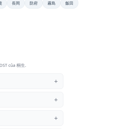
鹿
長岡
防府
霧島
飯田
i DST của 桐生.