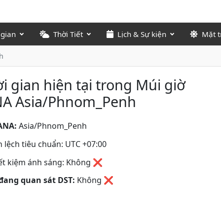
 gian
Thời Tiết
Lịch & Sự kiện
Mặt t
h
i gian hiện tại trong Múi giờ
NA Asia/Phnom_Penh
ANA:
Asia/Phnom_Penh
 lệch tiêu chuẩn: UTC +07:00
iết kiệm ánh sáng: Không ❌
đang quan sát DST:
Không
❌