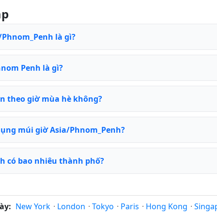
ặp
a/Phnom_Penh là gì?
hnom Penh là gì?
n theo giờ mùa hè không?
dụng múi giờ Asia/Phnom_Penh?
h có bao nhiêu thành phố?
ày:
New York
·
London
·
Tokyo
·
Paris
·
Hong Kong
·
Singa