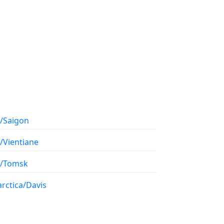
a/Saigon
/Vientiane
a/Tomsk
rctica/Davis