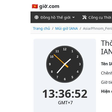
🇻🇳 giờ.com
Đồng hồ Thế giới
Công cụ Thời
Trang chủ
Múi giờ IANA
Asia/Phnom_Pen
Thờ
13:36:53
IA
12
11
1
10
2
Tên I
9
3
8
4
Chênh
7
5
6
Giờ t
13:36:53
Hiện 
GMT+7