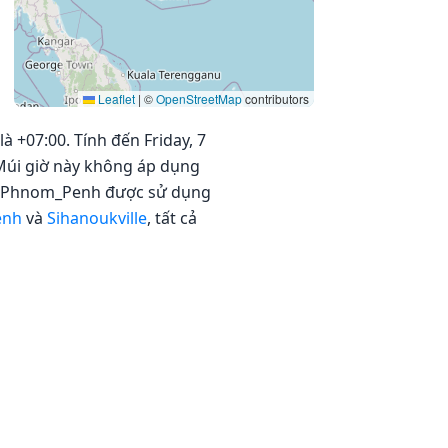
Leaflet
|
©
OpenStreetMap
contributors
 +07:00. Tính đến Friday, 7
 Múi giờ này không áp dụng
sia/Phnom_Penh được sử dụng
enh
và
Sihanoukville
, tất cả