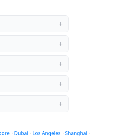
pore
·
Dubai
·
Los Angeles
·
Shanghai
·