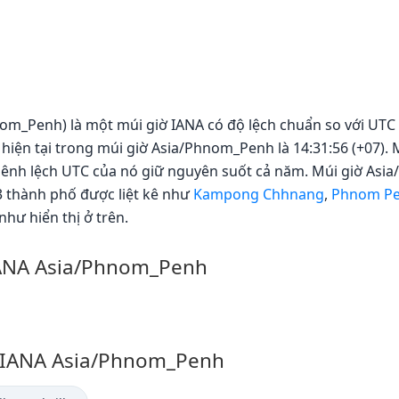
m_Penh) là một múi giờ IANA có độ lệch chuẩn so với UTC là
hiện tại trong múi giờ Asia/Phnom_Penh là 14:31:56 (+07).
chênh lệch UTC của nó giữ nguyên suốt cả năm. Múi giờ A
3 thành phố được liệt kê như
Kampong Chhnang
,
Phnom P
như hiển thị ở trên.
 IANA Asia/Phnom_Penh
ờ IANA Asia/Phnom_Penh