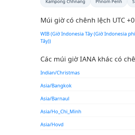
Kampong Chhnang
Phnom Penh
S
Múi giờ có chênh lệch UTC +0
WIB (Giờ Indonesia Tây (Giờ Indonesia phía
Tây))
Các múi giờ IANA khác có ch
Indian/Christmas
Asia/Bangkok
Asia/Barnaul
Asia/Ho_Chi_Minh
Asia/Hovd