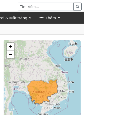
rời & Mặt trăng
Thêm
+
−