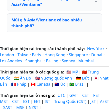
Asia/Vientiane?
Múi giờ Asia/Vientiane có bao nhiêu
thành phố?
Thời gian hiện tại trong các thành phố này:
New York
·
London
·
Tokyo
·
Paris
·
Hong Kong
·
Singapore
·
Dubai
·
Los Angeles
·
Shanghai
·
Beijing
·
Sydney
·
Mumbai
Thời gian hiện tại ở các quốc gia:
🇺🇸 Mỹ
|
🇨🇳 Trung
Quốc
|
🇮🇳 Ấn Độ
|
🇬🇧 Vương quốc Anh
|
🇩🇪 Đức
|
🇯🇵 Nhật
Bản
|
🇫🇷 Pháp
|
🇨🇦 Canada
|
🇦🇺 Úc
|
🇧🇷 Brazil
|
Thời gian hiện tại ở
múi giờ
:
UTC
|
GMT
|
CET
|
PST
|
MST
|
CST
|
EST
|
EET
|
IST
|
Trung Quốc (CST)
|
JST
|
AEST
|
SAST
|
MSK
|
NZST
|