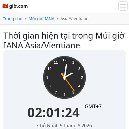
🇻🇳 giờ.com
Trang chủ
Múi giờ IANA
Asia/Vientiane
Thời gian hiện tại trong Múi giờ
IANA Asia/Vientiane
02:01:25
12
11
1
10
2
9
3
8
4
7
5
6
GMT+7
02:01:25
Chủ Nhật, 9 tháng 8 2026