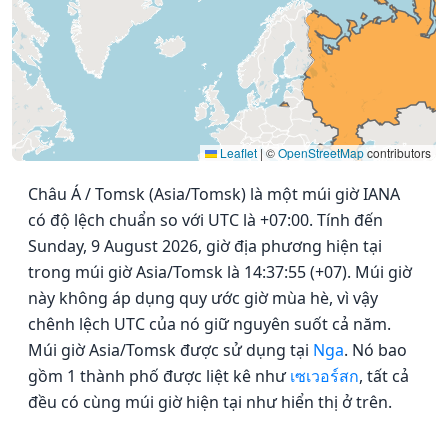
Leaflet
|
©
OpenStreetMap
contributors
Châu Á / Tomsk (Asia/Tomsk) là một múi giờ IANA
có độ lệch chuẩn so với UTC là +07:00. Tính đến
Sunday, 9 August 2026, giờ địa phương hiện tại
trong múi giờ Asia/Tomsk là 14:37:55 (+07). Múi giờ
này không áp dụng quy ước giờ mùa hè, vì vậy
chênh lệch UTC của nó giữ nguyên suốt cả năm.
Múi giờ Asia/Tomsk được sử dụng tại
Nga
. Nó bao
gồm 1 thành phố được liệt kê như
เซเวอร์สก
, tất cả
đều có cùng múi giờ hiện tại như hiển thị ở trên.