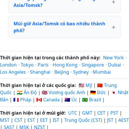
Asia/Tomsk?
Múi giờ Asia/Tomsk có bao nhiêu thành
phố?
Thời gian hiện tại trong các thành phố này:
New York
·
London
·
Tokyo
·
Paris
·
Hong Kong
·
Singapore
·
Dubai
·
Los Angeles
·
Shanghai
·
Beijing
·
Sydney
·
Mumbai
Thời gian hiện tại ở các quốc gia:
🇺🇸 Mỹ
|
🇨🇳 Trung
Quốc
|
🇮🇳 Ấn Độ
|
🇬🇧 Vương quốc Anh
|
🇩🇪 Đức
|
🇯🇵 Nhật
Bản
|
🇫🇷 Pháp
|
🇨🇦 Canada
|
🇦🇺 Úc
|
🇧🇷 Brazil
|
Thời gian hiện tại ở
múi giờ
:
UTC
|
GMT
|
CET
|
PST
|
MST
|
CST
|
EST
|
EET
|
IST
|
Trung Quốc (CST)
|
JST
|
AEST
|
SAST
|
MSK
|
NZST
|