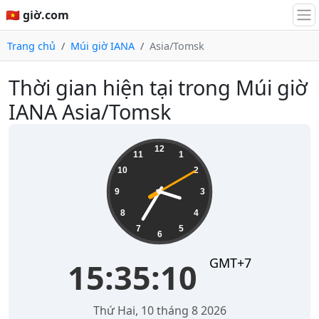
🇻🇳 giờ.com
Trang chủ
Múi giờ IANA
Asia/Tomsk
Thời gian hiện tại trong Múi giờ
IANA Asia/Tomsk
15:35:10
12
11
1
10
2
9
3
8
4
7
5
6
GMT+7
15:35:10
Thứ Hai, 10 tháng 8 2026