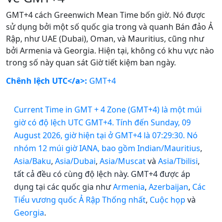
GMT+4 cách Greenwich Mean Time bốn giờ. Nó được
sử dụng bởi một số quốc gia trong và quanh Bán đảo Ả
Rập, như UAE (Dubai), Oman, và Mauritius, cũng như
bởi Armenia và Georgia. Hiện tại, không có khu vực nào
trong số này quan sát Giờ tiết kiệm ban ngày.
Chênh lệch UTC</a>:
GMT+4
Current Time in GMT + 4 Zone (GMT+4) là một múi
giờ có độ lệch UTC GMT+4. Tính đến Sunday, 09
August 2026, giờ hiện tại ở GMT+4 là 07:29:30. Nó
nhóm 12 múi giờ IANA, bao gồm
Indian/Mauritius
,
Asia/Baku
,
Asia/Dubai
,
Asia/Muscat
và
Asia/Tbilisi
,
tất cả đều có cùng độ lệch này. GMT+4 được áp
dụng tại các quốc gia như
Armenia
,
Azerbaijan
,
Các
Tiểu vương quốc Ả Rập Thống nhất
,
Cuộc họp
và
Georgia
.