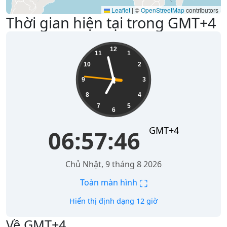
Leaflet
|
©
OpenStreetMap
contributors
Thời gian hiện tại trong GMT+4
06:57:46
12
11
1
10
2
9
3
8
4
7
5
6
GMT+4
06:57:46
Chủ Nhật, 9 tháng 8 2026
⛶
Toàn màn hình
Hiển thị định dạng 12 giờ
Về GMT+4