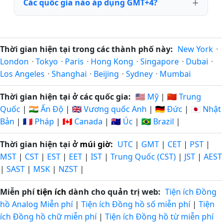
Các quốc gia nào áp dụng GMT+4?
Thời gian hiện tại trong các thành phố này:
New York
·
London
·
Tokyo
·
Paris
·
Hong Kong
·
Singapore
·
Dubai
·
Los Angeles
·
Shanghai
·
Beijing
·
Sydney
·
Mumbai
Thời gian hiện tại ở các quốc gia:
🇺🇸 Mỹ
|
🇨🇳 Trung
Quốc
|
🇮🇳 Ấn Độ
|
🇬🇧 Vương quốc Anh
|
🇩🇪 Đức
|
🇯🇵 Nhật
Bản
|
🇫🇷 Pháp
|
🇨🇦 Canada
|
🇦🇺 Úc
|
🇧🇷 Brazil
|
Thời gian hiện tại ở
múi giờ
:
UTC
|
GMT
|
CET
|
PST
|
MST
|
CST
|
EST
|
EET
|
IST
|
Trung Quốc (CST)
|
JST
|
AEST
|
SAST
|
MSK
|
NZST
|
Miễn phí
tiện ích
dành cho quản trị web:
Tiện ích Đồng
hồ Analog Miễn phí
|
Tiện ích Đồng hồ số miễn phí
|
Tiện
ích Đồng hồ chữ miễn phí
|
Tiện ích Đồng hồ từ miễn phí