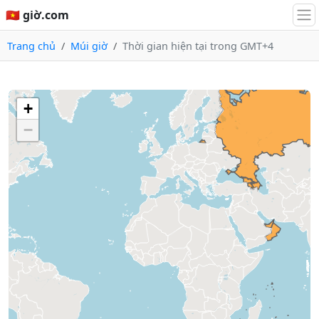
🇻🇳 giờ.com
Trang chủ
Múi giờ
Thời gian hiện tại trong GMT+4
+
−