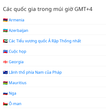
Các quốc gia trong múi giờ GMT+4
🇦🇲 Armenia
🇦🇿 Azerbaijan
🇦🇪 Các Tiểu vương quốc Ả Rập Thống nhất
🇷🇪 Cuộc họp
🇬🇪 Georgia
🇹🇫 Lãnh thổ phía Nam của Pháp
🇲🇺 Mauritius
🇷🇺 Nga
🇴🇲 Ô-man