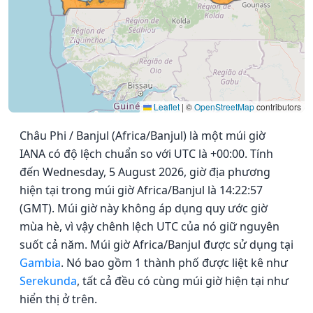
Leaflet
|
©
OpenStreetMap
contributors
Châu Phi / Banjul (Africa/Banjul) là một múi giờ
IANA có độ lệch chuẩn so với UTC là +00:00. Tính
đến Wednesday, 5 August 2026, giờ địa phương
hiện tại trong múi giờ Africa/Banjul là 14:22:57
(GMT). Múi giờ này không áp dụng quy ước giờ
mùa hè, vì vậy chênh lệch UTC của nó giữ nguyên
suốt cả năm. Múi giờ Africa/Banjul được sử dụng tại
Gambia
. Nó bao gồm 1 thành phố được liệt kê như
Serekunda
, tất cả đều có cùng múi giờ hiện tại như
hiển thị ở trên.