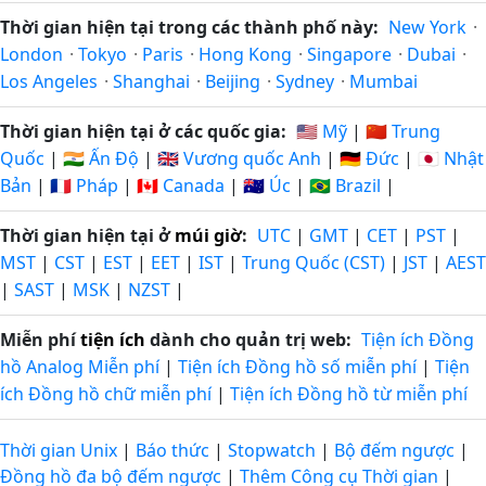
Thời gian hiện tại trong các thành phố này:
New York
·
London
·
Tokyo
·
Paris
·
Hong Kong
·
Singapore
·
Dubai
·
Los Angeles
·
Shanghai
·
Beijing
·
Sydney
·
Mumbai
Thời gian hiện tại ở các quốc gia:
🇺🇸 Mỹ
|
🇨🇳 Trung
Quốc
|
🇮🇳 Ấn Độ
|
🇬🇧 Vương quốc Anh
|
🇩🇪 Đức
|
🇯🇵 Nhật
Bản
|
🇫🇷 Pháp
|
🇨🇦 Canada
|
🇦🇺 Úc
|
🇧🇷 Brazil
|
Thời gian hiện tại ở
múi giờ
:
UTC
|
GMT
|
CET
|
PST
|
MST
|
CST
|
EST
|
EET
|
IST
|
Trung Quốc (CST)
|
JST
|
AEST
|
SAST
|
MSK
|
NZST
|
Miễn phí
tiện ích
dành cho quản trị web:
Tiện ích Đồng
hồ Analog Miễn phí
|
Tiện ích Đồng hồ số miễn phí
|
Tiện
ích Đồng hồ chữ miễn phí
|
Tiện ích Đồng hồ từ miễn phí
Thời gian Unix
|
Báo thức
|
Stopwatch
|
Bộ đếm ngược
|
Đồng hồ đa bộ đếm ngược
|
Thêm Công cụ Thời gian
|