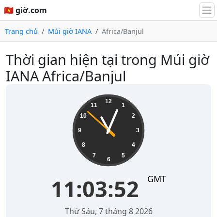
🇻🇳 giờ.com
Trang chủ
Múi giờ IANA
Africa/Banjul
Thời gian hiện tại trong Múi giờ
IANA Africa/Banjul
11:03:52
12
11
1
10
2
9
3
8
4
7
5
6
GMT
11:03:52
Thứ Sáu, 7 tháng 8 2026