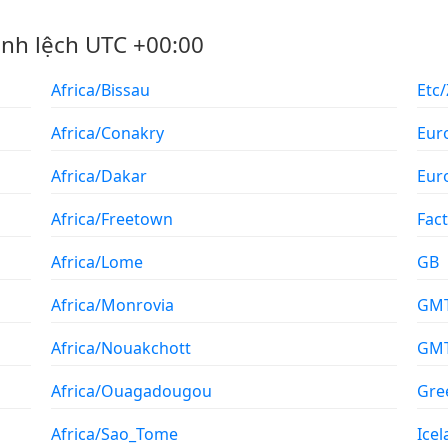
ênh lệch UTC +00:00
Africa/Bissau
Etc/
Africa/Conakry
Eur
Africa/Dakar
Eur
Africa/Freetown
Fac
Africa/Lome
GB
Africa/Monrovia
GM
Africa/Nouakchott
GM
Africa/Ouagadougou
Gre
Africa/Sao_Tome
Ice