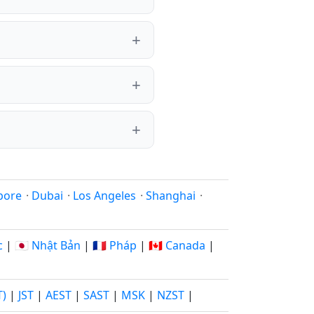
pore
·
Dubai
·
Los Angeles
·
Shanghai
·
c
|
🇯🇵 Nhật Bản
|
🇫🇷 Pháp
|
🇨🇦 Canada
|
T)
|
JST
|
AEST
|
SAST
|
MSK
|
NZST
|