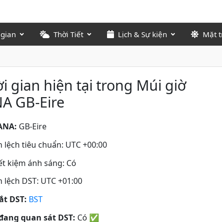
 gian
Thời Tiết
Lịch & Sự kiện
Mặt t
i gian hiện tại trong Múi giờ
A GB-Eire
ANA:
GB-Eire
 lệch tiêu chuẩn: UTC +00:00
iết kiệm ánh sáng: Có
 lệch DST: UTC +01:00
tắt DST:
BST
đang quan sát DST:
Có
✅