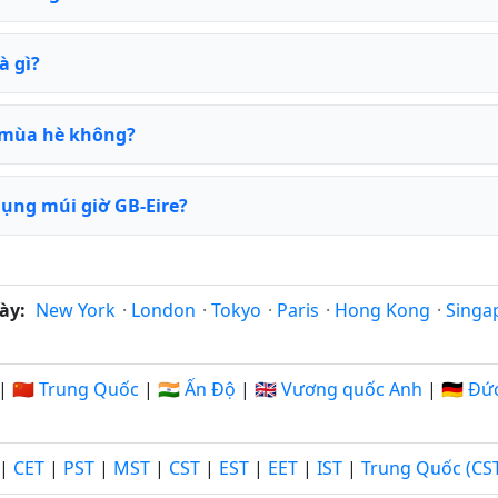
à gì?
ờ mùa hè không?
ụng múi giờ GB-Eire?
ày:
New York
·
London
·
Tokyo
·
Paris
·
Hong Kong
·
Singa
|
🇨🇳 Trung Quốc
|
🇮🇳 Ấn Độ
|
🇬🇧 Vương quốc Anh
|
🇩🇪 Đứ
|
CET
|
PST
|
MST
|
CST
|
EST
|
EET
|
IST
|
Trung Quốc (CS