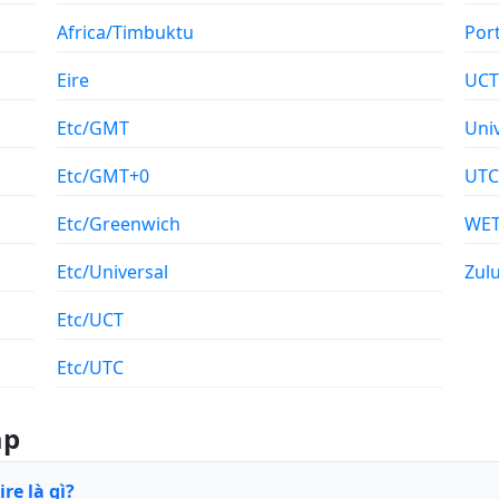
Africa/Timbuktu
Por
Eire
UCT
Etc/GMT
Uni
Etc/GMT+0
UTC
Etc/Greenwich
WE
Etc/Universal
Zul
Etc/UCT
Etc/UTC
ặp
re là gì?