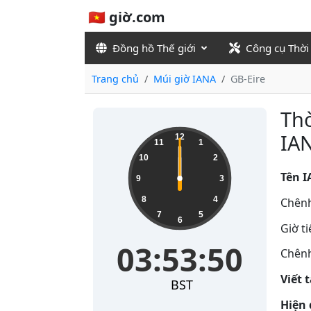
🇻🇳 giờ.com
Đồng hồ Thế giới
Công cụ Thời
Trang chủ
Múi giờ IANA
GB-Eire
Thờ
IAN
12
11
1
10
2
Tên I
9
3
8
4
Chênh
7
5
6
Giờ t
03:53:50
Chênh
Viết 
BST
Hiện 