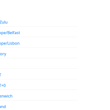
Zulu
ope/Belfast
ope/Lisbon
tory
T
T+0
enwich
land