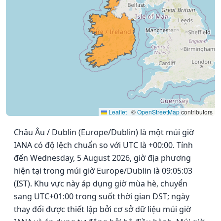
Leaflet
|
©
OpenStreetMap
contributors
Châu Âu / Dublin (Europe/Dublin) là một múi giờ
IANA có độ lệch chuẩn so với UTC là +00:00. Tính
đến Wednesday, 5 August 2026, giờ địa phương
hiện tại trong múi giờ Europe/Dublin là 09:05:03
(IST). Khu vực này áp dụng giờ mùa hè, chuyển
sang UTC+01:00 trong suốt thời gian DST; ngày
thay đổi được thiết lập bởi cơ sở dữ liệu múi giờ