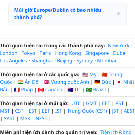
Múi giờ Europe/Dublin có bao nhiêu
thành phố?
Thời gian hiện tại trong các thành phố này:
New York
·
London
·
Tokyo
·
Paris
·
Hong Kong
·
Singapore
·
Dubai
·
Los Angeles
·
Shanghai
·
Beijing
·
Sydney
·
Mumbai
Thời gian hiện tại ở các quốc gia:
🇺🇸 Mỹ
|
🇨🇳 Trung
Quốc
|
🇮🇳 Ấn Độ
|
🇬🇧 Vương quốc Anh
|
🇩🇪 Đức
|
🇯🇵 Nhật
Bản
|
🇫🇷 Pháp
|
🇨🇦 Canada
|
🇦🇺 Úc
|
🇧🇷 Brazil
|
Thời gian hiện tại ở
múi giờ
:
UTC
|
GMT
|
CET
|
PST
|
MST
|
CST
|
EST
|
EET
|
IST
|
Trung Quốc (CST)
|
JST
|
AEST
|
SAST
|
MSK
|
NZST
|
Miễn phí
tiện ích
dành cho quản trị web:
Tiện ích Đồng