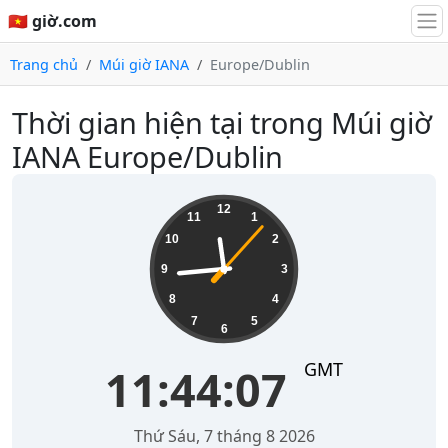
🇻🇳 giờ.com
Trang chủ
Múi giờ IANA
Europe/Dublin
Thời gian hiện tại trong Múi giờ
IANA Europe/Dublin
11:44:08
12
11
1
10
2
9
3
8
4
7
5
6
GMT
11:44:08
Thứ Sáu, 7 tháng 8 2026