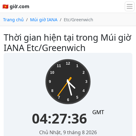
🇻🇳 giờ.com
Trang chủ
Múi giờ IANA
Etc/Greenwich
Thời gian hiện tại trong Múi giờ
IANA Etc/Greenwich
04:27:36
12
11
1
10
2
9
3
8
4
7
5
6
GMT
04:27:36
Chủ Nhật, 9 tháng 8 2026