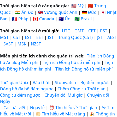
Thời gian hiện tại ở các quốc gia:
🇺🇸 Mỹ
|
🇨🇳 Trung
Quốc
|
🇮🇳 Ấn Độ
|
🇬🇧 Vương quốc Anh
|
🇩🇪 Đức
|
🇯🇵 Nhật
Bản
|
🇫🇷 Pháp
|
🇨🇦 Canada
|
🇦🇺 Úc
|
🇧🇷 Brazil
|
Thời gian hiện tại ở
múi giờ
:
UTC
|
GMT
|
CET
|
PST
|
MST
|
CST
|
EST
|
EET
|
IST
|
Trung Quốc (CST)
|
JST
|
AEST
|
SAST
|
MSK
|
NZST
|
Miễn phí
tiện ích
dành cho quản trị web:
Tiện ích Đồng
hồ Analog Miễn phí
|
Tiện ích Đồng hồ số miễn phí
|
Tiện
ích Đồng hồ chữ miễn phí
|
Tiện ích Đồng hồ từ miễn phí
Thời gian Unix
|
Báo thức
|
Stopwatch
|
Bộ đếm ngược
|
Đồng hồ đa bộ đếm ngược
|
Thêm Công cụ Thời gian
|
Công cụ đếm ngược
|
Chuyển đổi Múi giờ
|
Chuyển đổi
Ngày
|
Các bài viết
|
Ngày lễ
|
⏰ Tìm hiểu về Thời gian
|
☀️ Tìm
hiểu về Mặt trời
|
🌕 Tìm hiểu về Mặt trăng
|
🎉 Thông tin