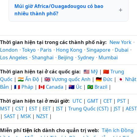
Múi giờ Africa/Ouagadougou có bao
nhiêu thành phố?
Thời gian hiện tại trong các thành phố này:
New York
·
London
·
Tokyo
·
Paris
·
Hong Kong
·
Singapore
·
Dubai
·
Los Angeles
·
Shanghai
·
Beijing
·
Sydney
·
Mumbai
Thời gian hiện tại ở các quốc gia:
🇺🇸 Mỹ
|
🇨🇳 Trung
Quốc
|
🇮🇳 Ấn Độ
|
🇬🇧 Vương quốc Anh
|
🇩🇪 Đức
|
🇯🇵 Nhật
Bản
|
🇫🇷 Pháp
|
🇨🇦 Canada
|
🇦🇺 Úc
|
🇧🇷 Brazil
|
Thời gian hiện tại ở
múi giờ
:
UTC
|
GMT
|
CET
|
PST
|
MST
|
CST
|
EST
|
EET
|
IST
|
Trung Quốc (CST)
|
JST
|
AEST
|
SAST
|
MSK
|
NZST
|
Miễn phí
tiện ích
dành cho quản trị web:
Tiện ích Đồng