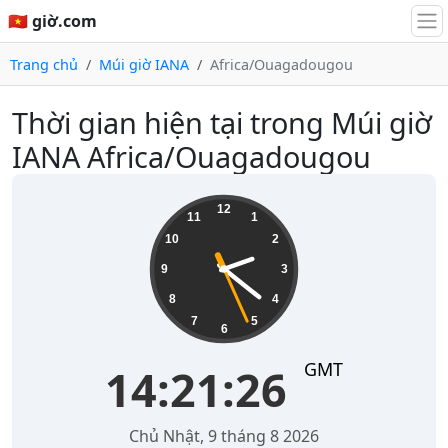
🇻🇳 giờ.com
Trang chủ
Múi giờ IANA
Africa/Ouagadougou
Thời gian hiện tại trong Múi giờ
IANA Africa/Ouagadougou
14:21:26
12
11
1
10
2
9
3
8
4
7
5
6
GMT
14:21:26
Chủ Nhật, 9 tháng 8 2026