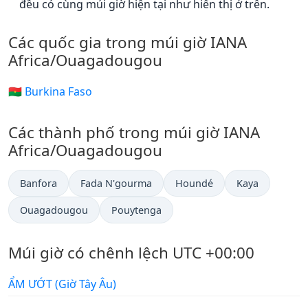
đều có cùng múi giờ hiện tại như hiển thị ở trên.
Các quốc gia trong múi giờ IANA
Africa/Ouagadougou
🇧🇫 Burkina Faso
Các thành phố trong múi giờ IANA
Africa/Ouagadougou
Banfora
Fada N'gourma
Houndé
Kaya
Ouagadougou
Pouytenga
Múi giờ có chênh lệch UTC +00:00
ẨM ƯỚT (Giờ Tây Âu)