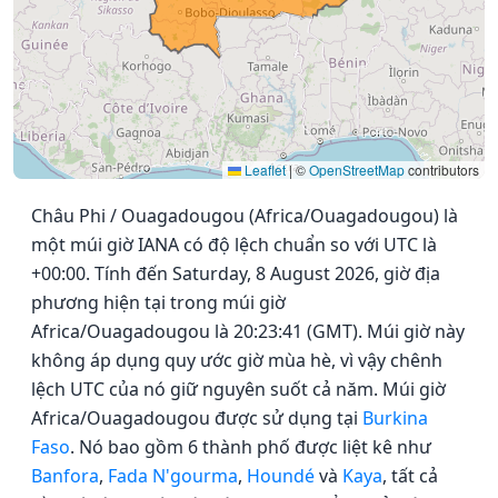
Leaflet
|
©
OpenStreetMap
contributors
Châu Phi / Ouagadougou (Africa/Ouagadougou) là
một múi giờ IANA có độ lệch chuẩn so với UTC là
+00:00. Tính đến Saturday, 8 August 2026, giờ địa
phương hiện tại trong múi giờ
Africa/Ouagadougou là 20:23:41 (GMT). Múi giờ này
không áp dụng quy ước giờ mùa hè, vì vậy chênh
lệch UTC của nó giữ nguyên suốt cả năm. Múi giờ
Africa/Ouagadougou được sử dụng tại
Burkina
Faso
. Nó bao gồm 6 thành phố được liệt kê như
Banfora
,
Fada N'gourma
,
Houndé
và
Kaya
, tất cả