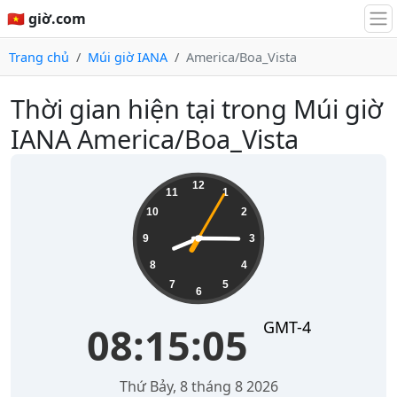
🇻🇳 giờ.com
Trang chủ
Múi giờ IANA
America/Boa_Vista
Thời gian hiện tại trong Múi giờ
IANA America/Boa_Vista
08:15:05
12
11
1
10
2
9
3
8
4
7
5
6
GMT-4
08:15:05
Thứ Bảy, 8 tháng 8 2026