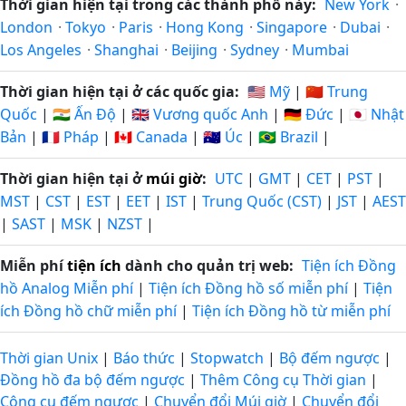
Thời gian hiện tại trong các thành phố này:
New York
·
London
·
Tokyo
·
Paris
·
Hong Kong
·
Singapore
·
Dubai
·
Los Angeles
·
Shanghai
·
Beijing
·
Sydney
·
Mumbai
Thời gian hiện tại ở các quốc gia:
🇺🇸 Mỹ
|
🇨🇳 Trung
Quốc
|
🇮🇳 Ấn Độ
|
🇬🇧 Vương quốc Anh
|
🇩🇪 Đức
|
🇯🇵 Nhật
Bản
|
🇫🇷 Pháp
|
🇨🇦 Canada
|
🇦🇺 Úc
|
🇧🇷 Brazil
|
Thời gian hiện tại ở
múi giờ
:
UTC
|
GMT
|
CET
|
PST
|
MST
|
CST
|
EST
|
EET
|
IST
|
Trung Quốc (CST)
|
JST
|
AEST
|
SAST
|
MSK
|
NZST
|
Miễn phí
tiện ích
dành cho quản trị web:
Tiện ích Đồng
hồ Analog Miễn phí
|
Tiện ích Đồng hồ số miễn phí
|
Tiện
ích Đồng hồ chữ miễn phí
|
Tiện ích Đồng hồ từ miễn phí
Thời gian Unix
|
Báo thức
|
Stopwatch
|
Bộ đếm ngược
|
Đồng hồ đa bộ đếm ngược
|
Thêm Công cụ Thời gian
|
Công cụ đếm ngược
|
Chuyển đổi Múi giờ
|
Chuyển đổi