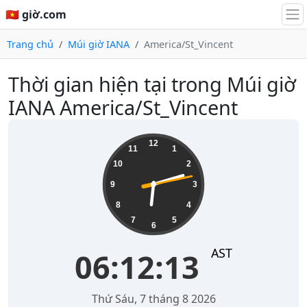
🇻🇳 giờ.com
Trang chủ
Múi giờ IANA
America/St_Vincent
Thời gian hiện tại trong Múi giờ
IANA America/St_Vincent
06:12:13
12
11
1
10
2
9
3
8
4
7
5
6
AST
06:12:13
Thứ Sáu, 7 tháng 8 2026