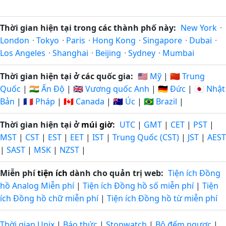
Thời gian hiện tại trong các thành phố này:
New York
·
London
·
Tokyo
·
Paris
·
Hong Kong
·
Singapore
·
Dubai
·
Los Angeles
·
Shanghai
·
Beijing
·
Sydney
·
Mumbai
Thời gian hiện tại ở các quốc gia:
🇺🇸 Mỹ
|
🇨🇳 Trung
Quốc
|
🇮🇳 Ấn Độ
|
🇬🇧 Vương quốc Anh
|
🇩🇪 Đức
|
🇯🇵 Nhật
Bản
|
🇫🇷 Pháp
|
🇨🇦 Canada
|
🇦🇺 Úc
|
🇧🇷 Brazil
|
Thời gian hiện tại ở
múi giờ
:
UTC
|
GMT
|
CET
|
PST
|
MST
|
CST
|
EST
|
EET
|
IST
|
Trung Quốc (CST)
|
JST
|
AEST
|
SAST
|
MSK
|
NZST
|
Miễn phí
tiện ích
dành cho quản trị web:
Tiện ích Đồng
hồ Analog Miễn phí
|
Tiện ích Đồng hồ số miễn phí
|
Tiện
ích Đồng hồ chữ miễn phí
|
Tiện ích Đồng hồ từ miễn phí
Thời gian Unix
|
Báo thức
|
Stopwatch
|
Bộ đếm ngược
|