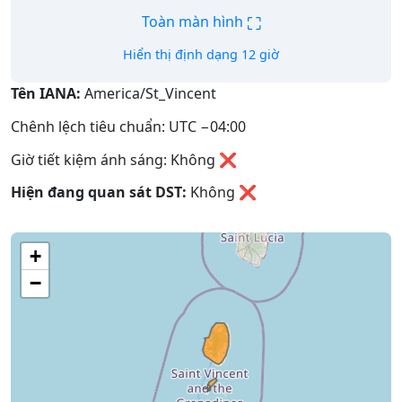
⛶
Toàn màn hình
Hiển thị định dạng 12 giờ
Tên IANA:
America/St_Vincent
Chênh lệch tiêu chuẩn: UTC −04:00
Giờ tiết kiệm ánh sáng: Không ❌
Hiện đang quan sát DST:
Không
❌
+
−