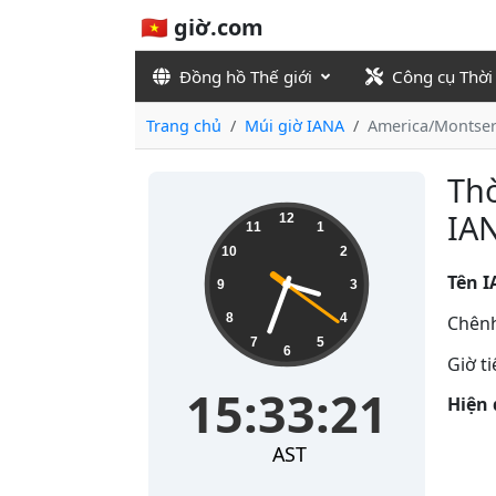
🇻🇳 giờ.com
Đồng hồ Thế giới
Công cụ Thời
Trang chủ
Múi giờ IANA
America/Montser
Thờ
15:33:21
IA
12
11
1
10
2
Tên I
9
3
8
4
Chênh
7
5
6
Giờ t
15:33:21
Hiện 
AST