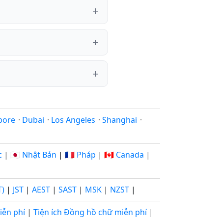
pore
·
Dubai
·
Los Angeles
·
Shanghai
·
c
|
🇯🇵 Nhật Bản
|
🇫🇷 Pháp
|
🇨🇦 Canada
|
T)
|
JST
|
AEST
|
SAST
|
MSK
|
NZST
|
iễn phí
|
Tiện ích Đồng hồ chữ miễn phí
|