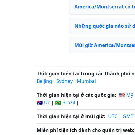
America/Montserrat có 
Những quốc gia nào sử 
Múi giờ America/Montser
Thời gian hiện tại trong các thành phố n
Beijing
·
Sydney
·
Mumbai
Thời gian hiện tại ở các quốc gia:
🇺🇸 Mỹ
🇦🇺 Úc
|
🇧🇷 Brazil
|
Thời gian hiện tại ở
múi giờ
:
UTC
|
GMT
Miễn phí
tiện ích
dành cho quản trị web: