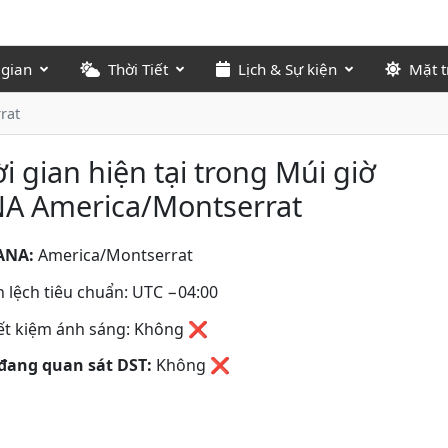
 gian
Thời Tiết
Lịch & Sự kiện
Mặt t
rat
i gian hiện tại trong Múi giờ
NA America/Montserrat
ANA:
America/Montserrat
 lệch tiêu chuẩn: UTC −04:00
iết kiệm ánh sáng: Không ❌
đang quan sát DST:
Không
❌