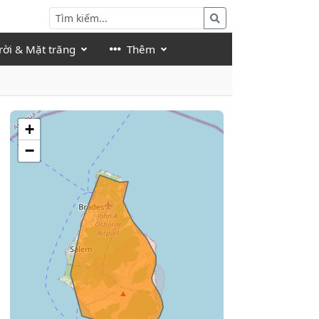
rời & Mặt trăng
Thêm
+
−