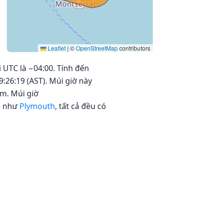
Leaflet
|
©
OpenStreetMap
contributors
 UTC là −04:00. Tính đến
:26:19 (AST). Múi giờ này
m. Múi giờ
ê như
Plymouth
, tất cả đều có