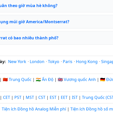
tuân theo giờ mùa hè không?
dụng múi giờ America/Montserrat?
rat có bao nhiêu thành phố?
ày:
New York
·
London
·
Tokyo
·
Paris
·
Hong Kong
·
Singa
|
🇨🇳 Trung Quốc
|
🇮🇳 Ấn Độ
|
🇬🇧 Vương quốc Anh
|
🇩🇪 Đứ
|
CET
|
PST
|
MST
|
CST
|
EST
|
EET
|
IST
|
Trung Quốc (CS
Tiện ích Đồng hồ Analog Miễn phí
|
Tiện ích Đồng hồ số m