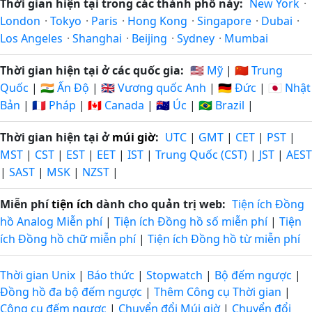
Thời gian hiện tại trong các thành phố này:
New York
·
London
·
Tokyo
·
Paris
·
Hong Kong
·
Singapore
·
Dubai
·
Los Angeles
·
Shanghai
·
Beijing
·
Sydney
·
Mumbai
Thời gian hiện tại ở các quốc gia:
🇺🇸 Mỹ
|
🇨🇳 Trung
Quốc
|
🇮🇳 Ấn Độ
|
🇬🇧 Vương quốc Anh
|
🇩🇪 Đức
|
🇯🇵 Nhật
Bản
|
🇫🇷 Pháp
|
🇨🇦 Canada
|
🇦🇺 Úc
|
🇧🇷 Brazil
|
Thời gian hiện tại ở
múi giờ
:
UTC
|
GMT
|
CET
|
PST
|
MST
|
CST
|
EST
|
EET
|
IST
|
Trung Quốc (CST)
|
JST
|
AEST
|
SAST
|
MSK
|
NZST
|
Miễn phí
tiện ích
dành cho quản trị web:
Tiện ích Đồng
hồ Analog Miễn phí
|
Tiện ích Đồng hồ số miễn phí
|
Tiện
ích Đồng hồ chữ miễn phí
|
Tiện ích Đồng hồ từ miễn phí
Thời gian Unix
|
Báo thức
|
Stopwatch
|
Bộ đếm ngược
|
Đồng hồ đa bộ đếm ngược
|
Thêm Công cụ Thời gian
|
Công cụ đếm ngược
|
Chuyển đổi Múi giờ
|
Chuyển đổi