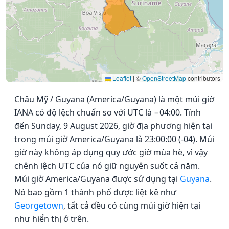
Leaflet
|
©
OpenStreetMap
contributors
Châu Mỹ / Guyana (America/Guyana) là một múi giờ
IANA có độ lệch chuẩn so với UTC là −04:00. Tính
đến Sunday, 9 August 2026, giờ địa phương hiện tại
trong múi giờ America/Guyana là 23:00:00 (-04). Múi
giờ này không áp dụng quy ước giờ mùa hè, vì vậy
chênh lệch UTC của nó giữ nguyên suốt cả năm.
Múi giờ America/Guyana được sử dụng tại
Guyana
.
Nó bao gồm 1 thành phố được liệt kê như
Georgetown
, tất cả đều có cùng múi giờ hiện tại
như hiển thị ở trên.