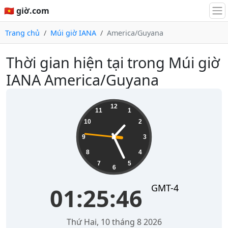
🇻🇳 giờ.com
Trang chủ
Múi giờ IANA
America/Guyana
Thời gian hiện tại trong Múi giờ
IANA America/Guyana
01:25:47
12
11
1
10
2
9
3
8
4
7
5
6
GMT-4
01:25:47
Thứ Hai, 10 tháng 8 2026