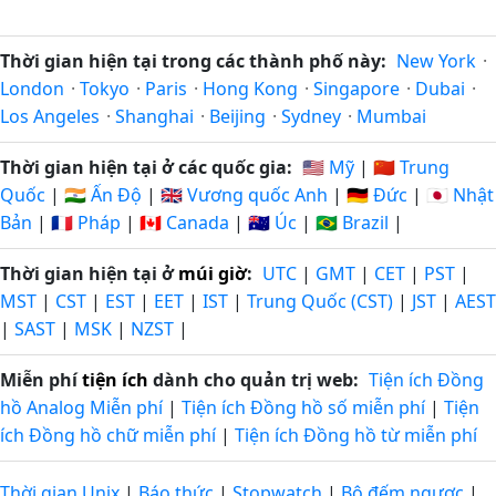
Thời gian hiện tại trong các thành phố này:
New York
·
London
·
Tokyo
·
Paris
·
Hong Kong
·
Singapore
·
Dubai
·
Los Angeles
·
Shanghai
·
Beijing
·
Sydney
·
Mumbai
Thời gian hiện tại ở các quốc gia:
🇺🇸 Mỹ
|
🇨🇳 Trung
Quốc
|
🇮🇳 Ấn Độ
|
🇬🇧 Vương quốc Anh
|
🇩🇪 Đức
|
🇯🇵 Nhật
Bản
|
🇫🇷 Pháp
|
🇨🇦 Canada
|
🇦🇺 Úc
|
🇧🇷 Brazil
|
Thời gian hiện tại ở
múi giờ
:
UTC
|
GMT
|
CET
|
PST
|
MST
|
CST
|
EST
|
EET
|
IST
|
Trung Quốc (CST)
|
JST
|
AEST
|
SAST
|
MSK
|
NZST
|
Miễn phí
tiện ích
dành cho quản trị web:
Tiện ích Đồng
hồ Analog Miễn phí
|
Tiện ích Đồng hồ số miễn phí
|
Tiện
ích Đồng hồ chữ miễn phí
|
Tiện ích Đồng hồ từ miễn phí
Thời gian Unix
|
Báo thức
|
Stopwatch
|
Bộ đếm ngược
|