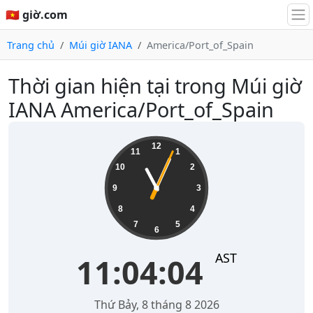
🇻🇳 giờ.com
Trang chủ
Múi giờ IANA
America/Port_of_Spain
Thời gian hiện tại trong Múi giờ
IANA America/Port_of_Spain
11:04:04
12
11
1
10
2
9
3
8
4
7
5
6
AST
11:04:04
Thứ Bảy, 8 tháng 8 2026