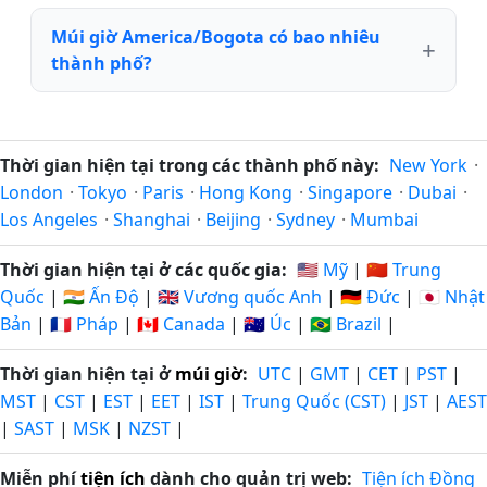
Múi giờ America/Bogota có bao nhiêu
thành phố?
Thời gian hiện tại trong các thành phố này:
New York
·
London
·
Tokyo
·
Paris
·
Hong Kong
·
Singapore
·
Dubai
·
Los Angeles
·
Shanghai
·
Beijing
·
Sydney
·
Mumbai
Thời gian hiện tại ở các quốc gia:
🇺🇸 Mỹ
|
🇨🇳 Trung
Quốc
|
🇮🇳 Ấn Độ
|
🇬🇧 Vương quốc Anh
|
🇩🇪 Đức
|
🇯🇵 Nhật
Bản
|
🇫🇷 Pháp
|
🇨🇦 Canada
|
🇦🇺 Úc
|
🇧🇷 Brazil
|
Thời gian hiện tại ở
múi giờ
:
UTC
|
GMT
|
CET
|
PST
|
MST
|
CST
|
EST
|
EET
|
IST
|
Trung Quốc (CST)
|
JST
|
AEST
|
SAST
|
MSK
|
NZST
|
Miễn phí
tiện ích
dành cho quản trị web:
Tiện ích Đồng