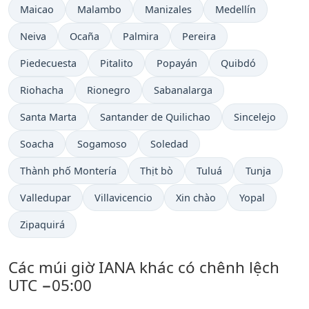
Maicao
Malambo
Manizales
Medellín
Neiva
Ocaña
Palmira
Pereira
Piedecuesta
Pitalito
Popayán
Quibdó
Riohacha
Rionegro
Sabanalarga
Santa Marta
Santander de Quilichao
Sincelejo
Soacha
Sogamoso
Soledad
Thành phố Montería
Thịt bò
Tuluá
Tunja
Valledupar
Villavicencio
Xin chào
Yopal
Zipaquirá
Các múi giờ IANA khác có chênh lệch
UTC −05:00