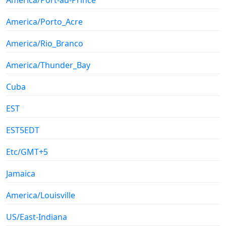
America/Port-au-Prince
America/Porto_Acre
America/Rio_Branco
America/Thunder_Bay
Cuba
EST
EST5EDT
Etc/GMT+5
Jamaica
America/Louisville
US/East-Indiana