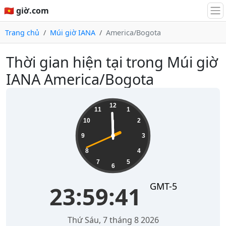
🇻🇳 giờ.com
Trang chủ
Múi giờ IANA
America/Bogota
Thời gian hiện tại trong Múi giờ
IANA America/Bogota
23:59:41
12
11
1
10
2
9
3
8
4
7
5
6
GMT-5
23:59:41
Thứ Sáu, 7 tháng 8 2026