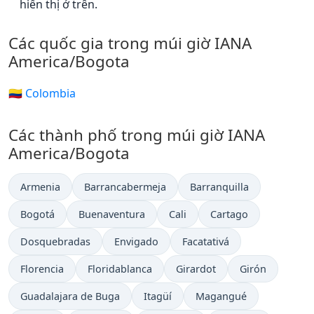
hiển thị ở trên.
Các quốc gia trong múi giờ IANA
America/Bogota
🇨🇴 Colombia
Các thành phố trong múi giờ IANA
America/Bogota
Armenia
Barrancabermeja
Barranquilla
Bogotá
Buenaventura
Cali
Cartago
Dosquebradas
Envigado
Facatativá
Florencia
Floridablanca
Girardot
Girón
Guadalajara de Buga
Itagüí
Magangué