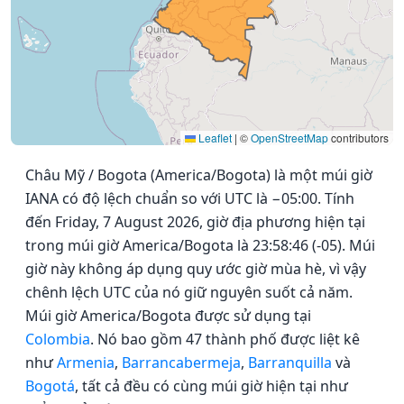
Leaflet
|
©
OpenStreetMap
contributors
Châu Mỹ / Bogota (America/Bogota) là một múi giờ
IANA có độ lệch chuẩn so với UTC là −05:00. Tính
đến Friday, 7 August 2026, giờ địa phương hiện tại
trong múi giờ America/Bogota là 23:58:46 (-05). Múi
giờ này không áp dụng quy ước giờ mùa hè, vì vậy
chênh lệch UTC của nó giữ nguyên suốt cả năm.
Múi giờ America/Bogota được sử dụng tại
Colombia
. Nó bao gồm 47 thành phố được liệt kê
như
Armenia
,
Barrancabermeja
,
Barranquilla
và
Bogotá
, tất cả đều có cùng múi giờ hiện tại như