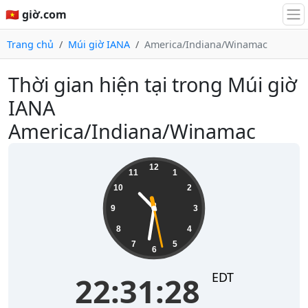
🇻🇳 giờ.com
Trang chủ
Múi giờ IANA
America/Indiana/Winamac
Thời gian hiện tại trong Múi giờ
IANA
America/Indiana/Winamac
22:31:29
12
11
1
10
2
9
3
8
4
7
5
6
EDT
22:31:29