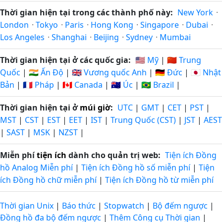
Thời gian hiện tại trong các thành phố này:
New York
·
London
·
Tokyo
·
Paris
·
Hong Kong
·
Singapore
·
Dubai
·
Los Angeles
·
Shanghai
·
Beijing
·
Sydney
·
Mumbai
Thời gian hiện tại ở các quốc gia:
🇺🇸 Mỹ
|
🇨🇳 Trung
Quốc
|
🇮🇳 Ấn Độ
|
🇬🇧 Vương quốc Anh
|
🇩🇪 Đức
|
🇯🇵 Nhật
Bản
|
🇫🇷 Pháp
|
🇨🇦 Canada
|
🇦🇺 Úc
|
🇧🇷 Brazil
|
Thời gian hiện tại ở
múi giờ
:
UTC
|
GMT
|
CET
|
PST
|
MST
|
CST
|
EST
|
EET
|
IST
|
Trung Quốc (CST)
|
JST
|
AEST
|
SAST
|
MSK
|
NZST
|
Miễn phí
tiện ích
dành cho quản trị web:
Tiện ích Đồng
hồ Analog Miễn phí
|
Tiện ích Đồng hồ số miễn phí
|
Tiện
ích Đồng hồ chữ miễn phí
|
Tiện ích Đồng hồ từ miễn phí
Thời gian Unix
|
Báo thức
|
Stopwatch
|
Bộ đếm ngược
|
Đồng hồ đa bộ đếm ngược
|
Thêm Công cụ Thời gian
|