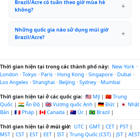
Brazil/Acre có tuân theo giờ mùa hè
không?
Những quốc gia nào sử dụng múi giờ
Brazil/Acre?
Thời gian hiện tại trong các thành phố này:
New York
·
London
·
Tokyo
·
Paris
·
Hong Kong
·
Singapore
·
Dubai
·
Los Angeles
·
Shanghai
·
Beijing
·
Sydney
·
Mumbai
Thời gian hiện tại ở các quốc gia:
🇺🇸 Mỹ
|
🇨🇳 Trung
Quốc
|
🇮🇳 Ấn Độ
|
🇬🇧 Vương quốc Anh
|
🇩🇪 Đức
|
🇯🇵 Nhật
Bản
|
🇫🇷 Pháp
|
🇨🇦 Canada
|
🇦🇺 Úc
|
🇧🇷 Brazil
|
Thời gian hiện tại ở
múi giờ
:
UTC
|
GMT
|
CET
|
PST
|
MST
|
CST
|
EST
|
EET
|
IST
|
Trung Quốc (CST)
|
JST
|
AEST