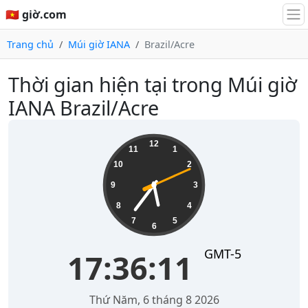
🇻🇳 giờ.com
Trang chủ
Múi giờ IANA
Brazil/Acre
Thời gian hiện tại trong Múi giờ
IANA Brazil/Acre
17:36:11
12
11
1
10
2
9
3
8
4
7
5
6
GMT-5
17:36:11
Thứ Năm, 6 tháng 8 2026