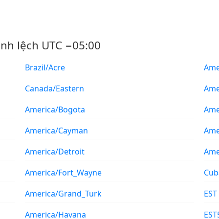
ênh lệch UTC −05:00
Brazil/Acre
Ame
Canada/Eastern
Ame
America/Bogota
Ame
America/Cayman
Ame
America/Detroit
Ame
America/Fort_Wayne
Cub
America/Grand_Turk
EST
America/Havana
EST