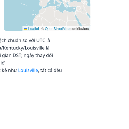
Leaflet
|
©
OpenStreetMap
contributors
lệch chuẩn so với UTC là
/Kentucky/Louisville là
 gian DST; ngày thay đổi
giờ
t kê như
Louisville
, tất cả đều