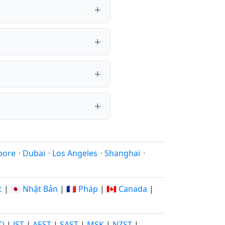
pore
·
Dubai
·
Los Angeles
·
Shanghai
·
c
|
🇯🇵 Nhật Bản
|
🇫🇷 Pháp
|
🇨🇦 Canada
|
T)
|
JST
|
AEST
|
SAST
|
MSK
|
NZST
|