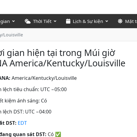
 gian
Thời Tiết
Lịch & Sự kiện
Mặt t
/Louisville
i gian hiện tại trong Múi giờ
A America/Kentucky/Louisville
ANA:
America/Kentucky/Louisville
 lệch tiêu chuẩn: UTC −05:00
iết kiệm ánh sáng: Có
 lệch DST: UTC −04:00
tắt DST:
EDT
đang quan sát DST:
Có
✅