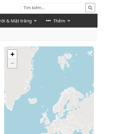
rời & Mặt trăng
Thêm
+
−