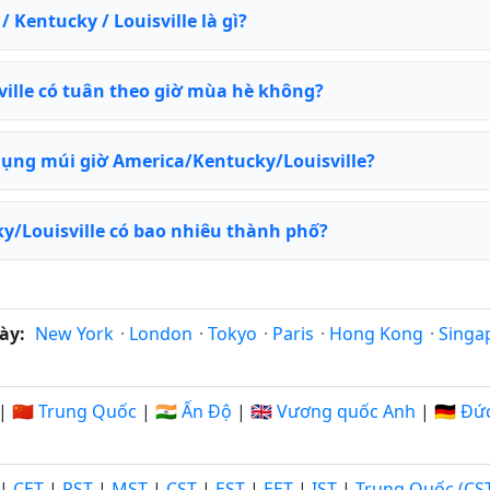
 Kentucky / Louisville là gì?
ille có tuân theo giờ mùa hè không?
ụng múi giờ America/Kentucky/Louisville?
y/Louisville có bao nhiêu thành phố?
ày:
New York
·
London
·
Tokyo
·
Paris
·
Hong Kong
·
Singa
|
🇨🇳 Trung Quốc
|
🇮🇳 Ấn Độ
|
🇬🇧 Vương quốc Anh
|
🇩🇪 Đứ
|
CET
|
PST
|
MST
|
CST
|
EST
|
EET
|
IST
|
Trung Quốc (CS