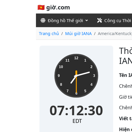
🇻🇳 giờ.com
Đồng hồ Thế giới
Công cụ Thời
Trang chủ
Múi giờ IANA
America/Kentucky
Thờ
07:12:30
IAN
12
11
1
10
2
Tên I
9
3
8
4
Chênh
7
5
6
Giờ t
07:12:30
Chênh
Viết 
EDT
Hiện 