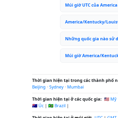
Múi giờ UTC của America /
America/Kentucky/Louisv
Những quốc gia nào sử d
Múi giờ America/Kentuck
Thời gian hiện tại trong các thành phố n
Beijing
·
Sydney
·
Mumbai
Thời gian hiện tại ở các quốc gia:
🇺🇸 Mỹ
🇦🇺 Úc
|
🇧🇷 Brazil
|
Thời gian hiện tại ở
múi giờ
:
UTC
|
GMT