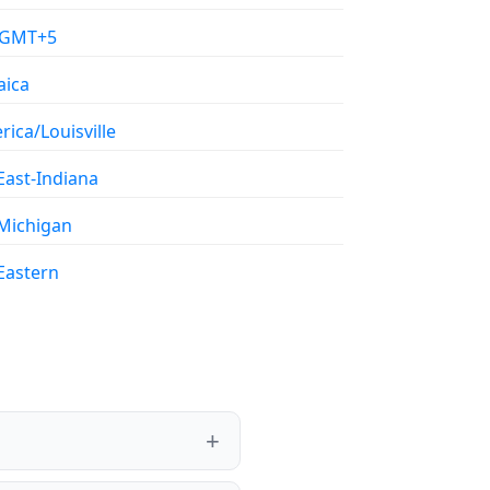
/GMT+5
aica
ica/Louisville
East-Indiana
Michigan
Eastern