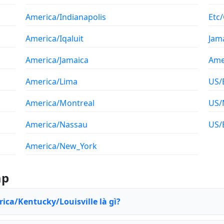
America/Indianapolis
Etc
America/Iqaluit
Jam
America/Jamaica
Amer
America/Lima
US/
America/Montreal
US/
America/Nassau
US/
America/New_York
ặp
ica/Kentucky/Louisville là gì?