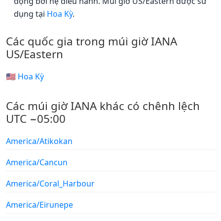
động bởi hệ điều hành. Múi giờ US/Eastern được sử
dụng tại
Hoa Kỳ
.
Các quốc gia trong múi giờ IANA
US/Eastern
🇺🇸 Hoa Kỳ
Các múi giờ IANA khác có chênh lệch
UTC −05:00
America/Atikokan
America/Cancun
America/Coral_Harbour
America/Eirunepe