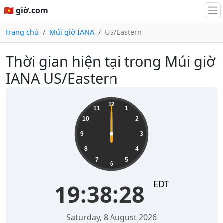
🇻🇳 giờ.com
Trang chủ
Múi giờ IANA
US/Eastern
Thời gian hiện tại trong Múi giờ
IANA US/Eastern
12
11
1
10
2
9
3
8
4
7
5
6
EDT
19:38:28
Saturday, 8 August 2026