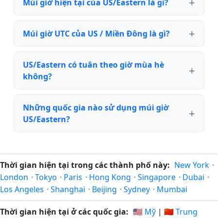
Múi giờ hiện tại của US/Eastern là gì?
Múi giờ UTC của US / Miền Đông là gì?
US/Eastern có tuân theo giờ mùa hè
không?
Những quốc gia nào sử dụng múi giờ
US/Eastern?
Thời gian hiện tại trong các thành phố này:
New York
·
London
·
Tokyo
·
Paris
·
Hong Kong
·
Singapore
·
Dubai
·
Los Angeles
·
Shanghai
·
Beijing
·
Sydney
·
Mumbai
Thời gian hiện tại ở các quốc gia:
🇺🇸 Mỹ
|
🇨🇳 Trung