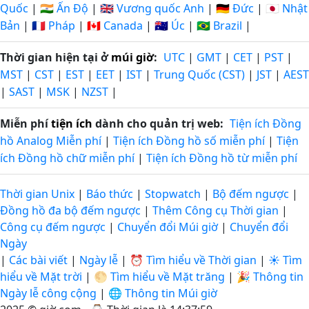
Quốc
|
🇮🇳 Ấn Độ
|
🇬🇧 Vương quốc Anh
|
🇩🇪 Đức
|
🇯🇵 Nhật
Bản
|
🇫🇷 Pháp
|
🇨🇦 Canada
|
🇦🇺 Úc
|
🇧🇷 Brazil
|
Thời gian hiện tại ở
múi giờ
:
UTC
|
GMT
|
CET
|
PST
|
MST
|
CST
|
EST
|
EET
|
IST
|
Trung Quốc (CST)
|
JST
|
AEST
|
SAST
|
MSK
|
NZST
|
Miễn phí
tiện ích
dành cho quản trị web:
Tiện ích Đồng
hồ Analog Miễn phí
|
Tiện ích Đồng hồ số miễn phí
|
Tiện
ích Đồng hồ chữ miễn phí
|
Tiện ích Đồng hồ từ miễn phí
Thời gian Unix
|
Báo thức
|
Stopwatch
|
Bộ đếm ngược
|
Đồng hồ đa bộ đếm ngược
|
Thêm Công cụ Thời gian
|
Công cụ đếm ngược
|
Chuyển đổi Múi giờ
|
Chuyển đổi
Ngày
|
Các bài viết
|
Ngày lễ
|
⏰ Tìm hiểu về Thời gian
|
☀️ Tìm
hiểu về Mặt trời
|
🌕 Tìm hiểu về Mặt trăng
|
🎉 Thông tin
Ngày lễ công cộng
|
🌐 Thông tin Múi giờ